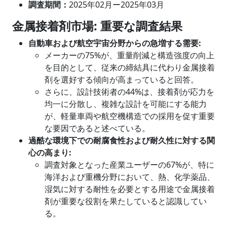
調査期間：
2025年02月ー2025年03月
金属接着剤市場
: 重要な調査結果
自動車および航空宇宙分野からの急増する需要:
メーカーの75%が、重量削減と構造強度の向上
を目的として、従来の締結具に代わり金属接着
剤を選好する傾向が高まっていると回答。
さらに、設計技術者の44%は、接着剤が応力を
均一に分散し、複雑な設計を可能にする能力
が、軽量車両や航空機構造での採用を促す重要
な要因であると述べている。
過酷な環境下での耐腐食性および耐久性に対する関
心の高まり:
調査対象となった産業ユーザーの67%が、特に
海洋および重機分野において、熱、化学薬品、
湿気に対する耐性を必要とする用途で金属接着
剤が重要な役割を果たしていると認識してい
る。