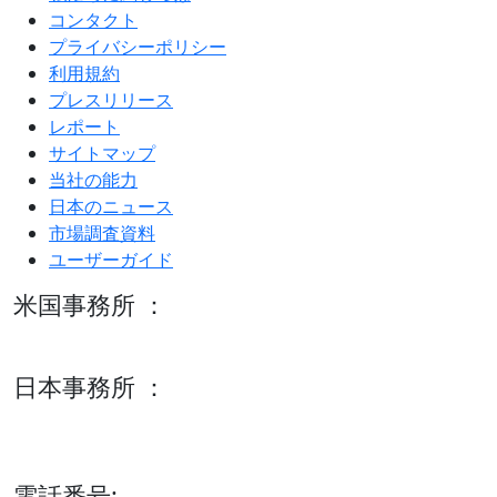
コンタクト
プライバシーポリシー
利用規約
プレスリリース
レポート
サイトマップ
当社の能力
日本のニュース
市場調査資料
ユーザーガイド
米国事務所 ：
600 S Tyler St Suite 2100 #140, Amarillo, TX 79101
日本事務所 ：
15/F セルリアンタワー, 桜丘町26-1、150-8512, 東京、渋谷
区、日本
電話番号: