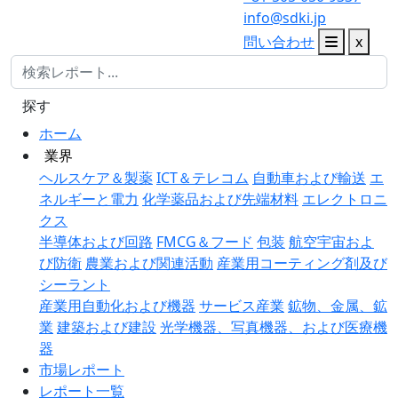
info@sdki.jp
問い合わせ
x
探す
ホーム
業界
ヘルスケア＆製薬
ICT＆テレコム
自動車および輸送
エ
ネルギーと電力
化学薬品および先端材料
エレクトロニ
クス
半導体および回路
FMCG＆フード
包装
航空宇宙およ
び防衛
農業および関連活動
産業用コーティング剤及び
シーラント
産業用自動化および機器
サービス産業
鉱物、金属、鉱
業
建築および建設
光学機器、写真機器、および医療機
器
市場レポート
レポート一覧