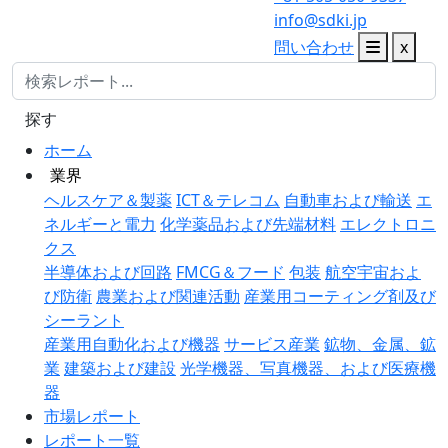
info@sdki.jp
問い合わせ
x
探す
ホーム
業界
ヘルスケア＆製薬
ICT＆テレコム
自動車および輸送
エ
ネルギーと電力
化学薬品および先端材料
エレクトロニ
クス
半導体および回路
FMCG＆フード
包装
航空宇宙およ
び防衛
農業および関連活動
産業用コーティング剤及び
シーラント
産業用自動化および機器
サービス産業
鉱物、金属、鉱
業
建築および建設
光学機器、写真機器、および医療機
器
市場レポート
レポート一覧