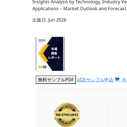
Insights Analysis by Technology, Industry V
Applications – Market Outlook and Forecast
出版日:
Jun 2026
無料サンプルPDF
試読サンプル申込
今