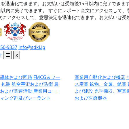
を迅速化できます。お支払いは受領後15日以内に完了できま
日以内に完了できます。
すぐにレポート全文にアクセスして、
文にアクセスして、意思決定を迅速化できます。お支払いは受領
050-9337
info@sdki.jp
せ
x
半導体および回路
FMCG＆フー
産業用自動化および機器
ド
包装
航空宇宙および防衛
農
ス産業
鉱物、金属、鉱業
業および関連活動
産業用コー
よび建設
光学機器、写真
ティング剤及びシーラント
および医療機器