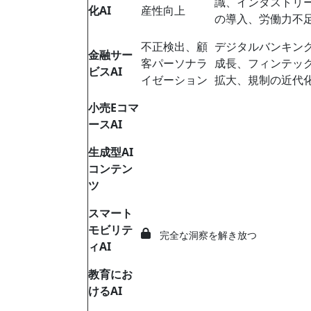
識、インダストリー4
化AI
産性向上
の導入、労働力不
不正検出、顧
デジタルバンキン
金融サー
客パーソナラ
成長、フィンテッ
ビスAI
イゼーション
拡大、規制の近代
小売Eコマ
ースAI
生成型AI
コンテン
ツ
スマート
モビリテ
完全な洞察を解き放つ
ィAI
教育にお
けるAI