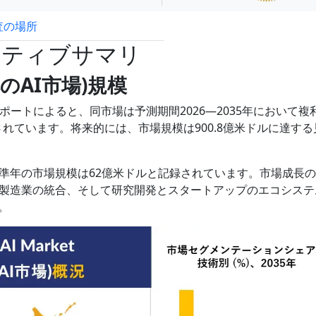
査の場所
試読サンプル申込
クティブサマリ
(日本のAI市場)規模
場)調査レポートによると、同市場は予測期間2026―2035年において複
測されています。将来的には、市場規模は900.8億米ドルに達する
準年の市場規模は62億米ドルと記録されています。市場成長
製造業の統合、そして研究開発とスタートアップのエコシステ
。