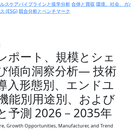
ヘルスケアパイプラインと疫学分析
合併と買収
環境、社会、ガ
ス (ESG)
競合分析とベンチマーク
t
査レポート、規模とシェ
び傾向洞察分析― 技術
導入形態別、エンドユ
機能別用途別、および
測 2026－2035年
re, Growth Opportunities, Manufacturer, and Trend