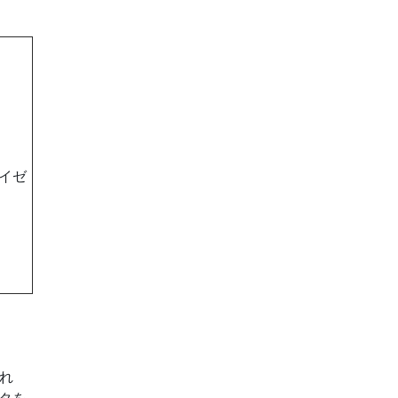
イゼ
れ
タを