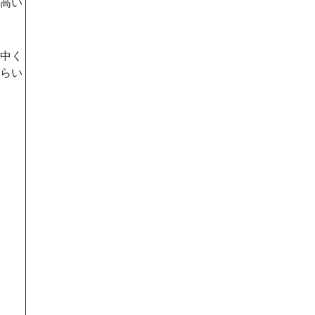
高い
中く
らい