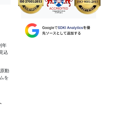
利年
見込
の原動
ムを