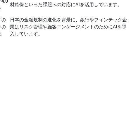
.0
材確保といった課題への対応にAIを活用しています。
足
グの
日本の金融規制の進化を背景に、銀行やフィンテック企
クの
業はリスク管理や顧客エンゲージメントのためにAIを導
化
入しています。