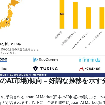
et(日本のAI市場)傾向 – 好調な推移を示す
中に予測されるJapan AI Market(日本のAI市場)の傾向には、
などが含まれます。以下に、予測期間中にJapan AI Market(日本