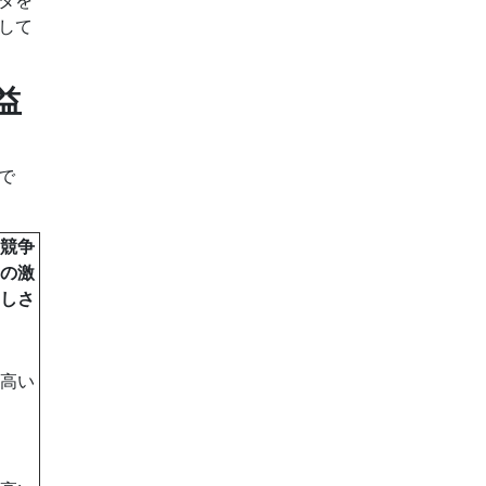
して
益
りで
競争
の激
しさ
高い