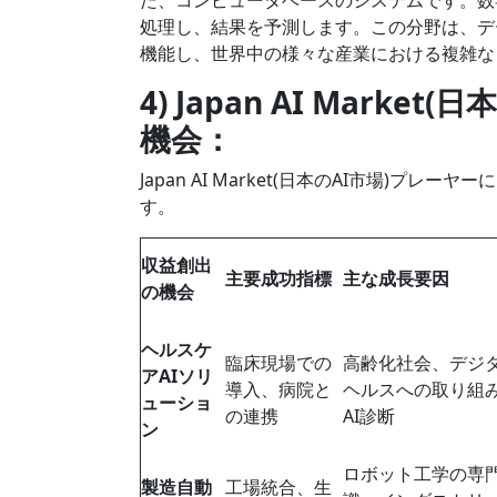
処理し、結果を予測します。この分野は、デ
機能し、世界中の様々な産業における複雑な
4) Japan AI Mar
機会：
Japan AI Market(日本のAI市場)
す。
収益創出
主要成功指標
主な成長要因
の機会
ヘルスケ
臨床現場での
高齢化社会、デジ
アAIソリ
導入、病院と
ヘルスへの取り組
ューショ
の連携
AI診断
ン
ロボット工学の専
製造自動
工場統合、生