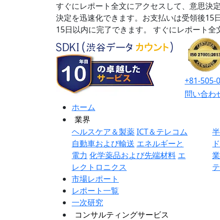
すぐにレポート全文にアクセスして、意思決定
決定を迅速化できます。お支払いは受領後15
15日以内に完了できます。
すぐにレポート全
+81-505-
問い合わ
ホーム
業界
ヘルスケア＆製薬
ICT＆テレコム
自動車および輸送
エネルギーと
電力
化学薬品および先端材料
エ
レクトロニクス
市場レポート
レポート一覧
一次研究
コンサルティングサービス