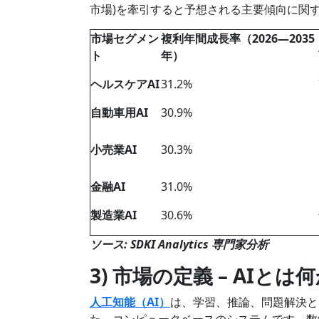
市場)を牽引すると予想される主要傾向に関
市場セグメン
複利年間成長率（2026―2035
ト
年）
ヘルスケアAI
31.2%
自動車用AI
30.9%
小売業AI
30.3%
金融AI
31.0%
製造業AI
30.6%
ソース: SDKI Analytics 専門家分析
3) 市場の定義 – AIとは
人工知能（AI）
は、学習、推論、問題解決と
た、コンピュータベースのシステムです。数