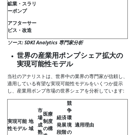
鉱業・スラリ
ーポンプ
アフターサー
ビス・改造
ソース: SDKI Analytics 専門家分析
世界の産業用ポンプシェア拡大の
実現可能性モデル
当社のアナリストは、世界中の業界の専門家が信頼し、
適用している有望な実現可能性モデルをいくつか提示
し、産業用ポンプ市場の世界シェアを分析しています:
競
市
争
医療
場
経済
環
実現可能
地
制度
成
発展
境
適用理由
性モデル
域
の構
熟
段階
の