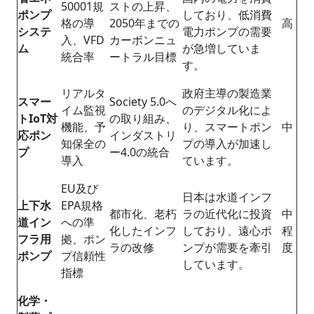
50001規
ストの上昇、
ポンプ
しており、低消費
格の導
2050年までの
高
システ
電力ポンプの需要
入、VFD
カーボンニュ
ム
が急増していま
統合率
ートラル目標
す。
リアルタ
政府主導の製造業
スマー
Society 5.0へ
イム監視
のデジタル化によ
ト
IoT
対
の取り組み、
機能、予
り、スマートポン
中
応ポン
インダストリ
知保全の
プの導入が加速し
プ
ー4.0の統合
導入
ています。
EU及び
日本は水道インフ
上下水
EPA規格
都市化、老朽
ラの近代化に投資
中
道イン
への準
化し​​たインフ
しており、遠心ポ
程
フラ用
拠、ポン
ラの改修
ンプが需要を牽引
度
ポンプ
プ信頼性
しています。
指標
化学・