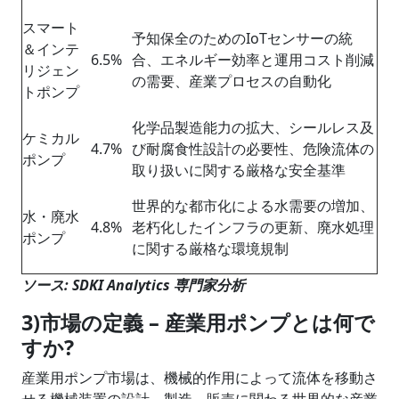
スマート
予知保全のためのIoTセンサーの統
＆インテ
6.5%
合、エネルギー効率と運用コスト削減
リジェン
の需要、産業プロセスの自動化
トポンプ
化学品製造能力の拡大、シールレス及
ケミカル
4.7%
び耐腐食性設計の必要性、危険流体の
ポンプ
取り扱いに関する厳格な安全基準
世界的な都市化による水需要の増加、
水・廃水
4.8%
老朽化し​​たインフラの更新、廃水処理
ポンプ
に関する厳格な環境規制
ソース: SDKI Analytics 専門家分析
3)市場の定義 – 産業用ポンプとは何で
すか?
産業用ポンプ市場は、機械的作用によって流体を移動さ