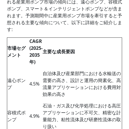
れる産業用ポンプ市場の傾向には、遠心ポンプ、容積式
ポンプ、スマート＆インテリジェントポンプなどが含ま
れます。予測期間中に産業用ポンプ市場を牽引すると予
想される主要な傾向について、以下に詳細をご紹介しま
す:
CAGR
市場セグ
(2025-
主要な成長
要因
メント
2035
年
)
自治体及び産業部門における水輸送の
遠心ポン
需要の高さ、設計と​​運用の簡素化、高
4.5%
プ
流量アプリケーションにおける費用対
効果の高さ
石油・ガス及び化学処理における高圧
容積式ポ
アプリケーションに不可欠、精密な計
4.9%
ンプ
量能力、粘性流体及び研磨性流体の取
り扱い