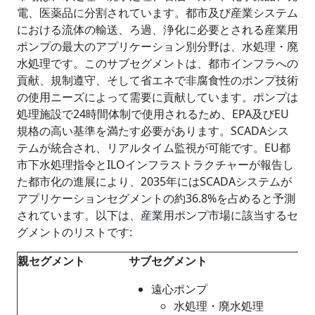
電、医薬品に分割されています。都市及び産業システム
における流体の輸送、ろ過、浄化に必要とされる産業用
ポンプの最大のアプリケーション別分野は、水処理・廃
水処理です。このサブセグメントは、都市インフラへの
貢献、規制遵守、そして省エネで非腐食性のポンプ技術
の使用ニーズによって需要に貢献しています。ポンプは
処理施設で24時間体制で使用されるため、EPA及びEU
規格の高い基準を満たす必要があります。SCADAシス
テムが統合され、リアルタイム監視が可能です。EU都
市下水処理指令とILOインフラストラクチャーが報告し
た都市化の進展により、2035年にはSCADAシステムが
アプリケーションセグメントの約36.8%を占めると予測
されています。以下は、産業用ポンプ市場に該当するセ
グメントのリストです:
親セグメント
サブセグメント
遠心ポンプ
水処理・廃水処理