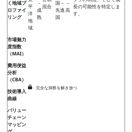
く地域プ
－
国－
－
平
混合
長の可能性を特定しま
ロファイ
成
先進
高
洋
す。
リング
熟
国
地
域
市場魅力
度指数
（MAI
）
費用便益
分析
（CBA
）
完全な洞察を解き放つ
技術導入
曲線
バリュー
チェーン
マッピン
グ