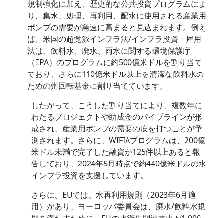
規制強化に加え、歴史的な公共投資プログラムによ
り、集水、処理、再利用、配水に使用される産業用
ポンプの需要が急速に高まると見込まれます。例え
ば、米国の超党派インフラ法/インフラ投資・雇用
法は、飲料水、廃水、雨水に関する環境保護庁
（EPA）のプログラムに約500億米ドルを割り当て
ており、さらに110億米ドル以上を清潔な飲料水の
ための州回転基金に割り当てています。
したがって、こうした割り当てにより、複数年に
わたるプロジェクトや助成金のパイプラインが形
成され、産業用ポンプの需要の底を打つことが予
測されます。さらに、WIFIAプログラムは、200億
米ドル未満で完了した融資が125件以上あると報
告しており、2024年5月時点で約440億米ドルの水
インフラ投資を支援しています。
さらに、EUでは、水再利用規則（2023年6月適
用）があり、ヨーロッパ委員会は、廃水/飲料水規