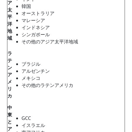
ア
韓国
太
オーストラリア
平
マレーシア
洋
インドネシア
地
シンガポール
域
その他のアジア太平洋地域
ラ
テ
ブラジル
ン
アルゼンチン
ア
メキシコ
メ
その他のラテンアメリカ
リ
カ
中
東
GCC
と
イスラエル
ア