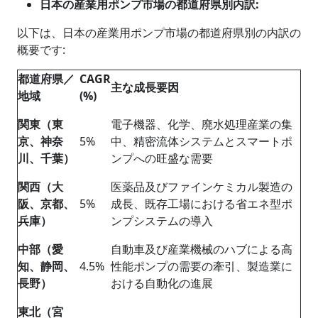
日本の産業用ポンプ市場の都道府県別内訳
:
以下は、日本の産業用ポンプ市場の都道府県別の内訳の
概要です:
都道府県／
CAGR
主な成長要因
地域
(%)
関東（東
電子機器、化学、廃水処理産業の集
京、神奈
5%
中、精密流体システムとスマートポ
川、千葉）
ンプへの旺盛な需要
関西（大
医薬品及びファインケミカル製造の
阪、京都、
5%
成長、既存工場における省エネ型ポ
兵庫）
ンプシステムの導入
中部（愛
自動車及び産業機械のハブによる高
知、静岡、
4.5%
性能ポンプの需要の牽引、製造業に
長野）
おける自動化の進展
東北（宮