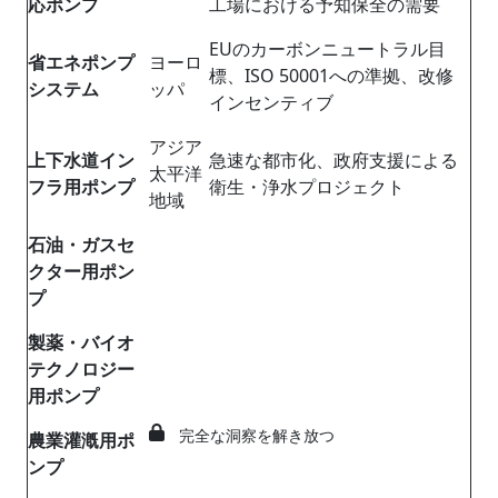
応ポンプ
工場における予知保全の需要
EUのカーボンニュートラル目
省エネポンプ
ヨーロ
標、ISO 50001への準拠、改修
システム
ッパ
インセンティブ
アジア
上下水道イン
急速な都市化、政府支援による
太平洋
フラ用ポンプ
衛生・浄水プロジェクト
地域
石油・ガスセ
クター用ポン
プ
製薬・バイオ
テクノロジー
用ポンプ
完全な洞察を解き放つ
農業灌漑用ポ
ンプ