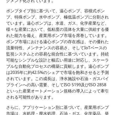
グメント化されています。
ポンプタイプ別に基づいて、遠心ポンプ、容積式ポン
プ、特殊ポンプ、水中ポンプ、極低温ポンプに分割され
ています。遠心ポンプは、水道、ガス、化学産業など、
様々な産業において、低粘度の流体を大量に供給する優
れた能力を備え、産業用ポンプ市場を席巻しています。
ポンプ市場における遠心ポンプの存在感は、その優れた
流量特性、メンテナンスの容易さ、そしてIoTベースの
監視システムとの容易な統合性に基づいています。持続
可能なシンプルな設計と幅広い用途に対応し、スケーラ
ブルな自動化プロセスの構築に貢献します。遠心ポンプ
は2035年に約42.5%のシェアで市場を飽和させると予測
されています。この成長は、浄水施設や石油・ガスパイ
プラインへの高い需要、そしてISO 5199及びISO 2858
といった産業オートメーション規格の導入によって牽引
される可能性があります。
さらに、アプリケーション別に基づいて、産業用ポンプ
市場は、水処理・廃水処理、石油・ガス、化学薬品、発