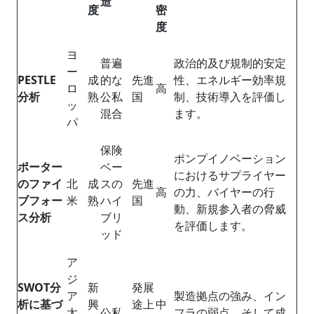
造
度
密
度
ヨ
普遍
政治的及び規制的安定
ー
PESTLE
成
的な
先進
性、エネルギー効率規
ロ
高
分析
熟
公私
国
制、技術導入を評価し
ッ
混合
ます。
パ
保険
ポンプイノベーション
ポーター
ベー
におけるサプライヤー
のファイ
北
成
スの
先進
高
の力、バイヤーの行
ブフォー
米
熟
ハイ
国
動、新規参入者の脅威
ス分析
ブリ
を評価します。
ッド
ア
ジ
SWOT
分
新
発展
ア
製造拠点の強み、イン
析に基づ
興
途上
中
太
公私
フラの弱点、そして成