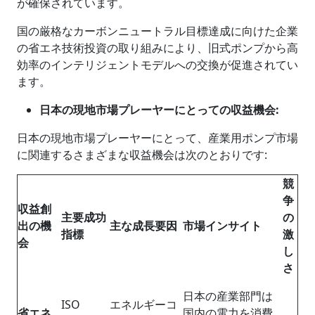
が確保されています。
国の厳格なカーボンニュートラル目標達成に向けた企業
の省エネ技術投資の取り組みにより、旧式ポンプから高
効率のインテリジェントモデルへの交換が促進されてい
ます。
日本の現地市場プレーヤーにとっての収益機会
:
日本の現地市場プレーヤーにとって、産業用ポンプ市場
に関連するさまざまな収益機会は次のとおりです:
競
争
収益創
主要成功
の
出の機
主な成長要因
市場インサイト
指標
激
会
し
さ
日本の産業部門は
ISO
エネルギーコ
省エネ
国内の電力を消費