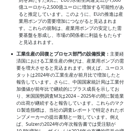
則を満たすために、EUの水衛生関連支出が1,000
億ユーロから2,500億ユーロに増加する可能性があ
ると推定しています。このように、EUの推進は産
業用ポンプの需要増加につながると見込まれま
す。これらの規制は、産業用ポンプの安定した需
要基盤を形成し、市場の関係者に利益をもたらす
と見込まれます。
工業生産の回復とプロセス部門の設備投資：
主要経
済国における工業生産の伸びは、産業用ポンプの需
要を増大させると見込まれます。例えば、ユーロス
タットは2024年の工業生産が前月比で増加したと
報告しています。さらに、中国国家統計局は工業付
加価値が前年比で継続的にプラス成長を示してお
り、米国国勢調査M3は2024－2025年の間に製造業
の出荷が継続すると報告しています。これらのマク
ロ製造指標は、当社の調査レポートで特定されたポ
ンプメーカーの提出書類と一致しています。例え
ば、Sulzerの2024年の年次報告書では受注額が