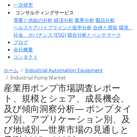
一次研究
コンサルティングサービス
需要と供給の分析
経済分析
業界分析
製品分析
ヘルスケアパイプラインと疫学分析
合併と買収
環境、
社会、ガバナンス (ESG)
競合分析とベンチマーク
ブログ
会社概要
コンタクト
ホーム
Industrial Automation Equipment
Industrial Pump Market
産業用ポンプ市場調査レポー
ト、規模とシェア、成長機会、
及び傾向洞察分析― ポンプタイ
プ別、アプリケーション別、及
び地域別―世界市場の見通しと