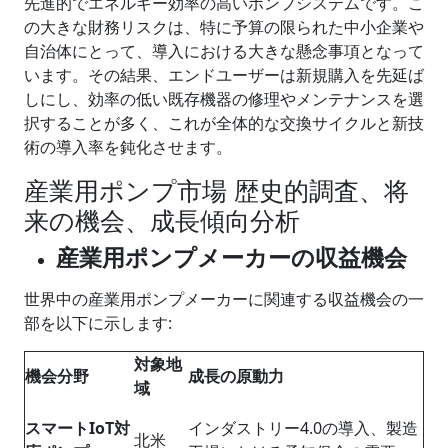
先進的でエネルギー効率の高いポンプシステムです。こ
の大きな財務リスクは、特に予算の限られた中小企業や
自治体にとって、導入における大きな懸念事項となって
います。その結果、エンドユーザーは新規購入を先延ば
しにし、効率の低い既存機器の修理やメンテナンスを選
択することが多く、これが全体的な交換サイクルと新技
術の導入率を鈍化させます。
産業用ポンプ市場 歴史的調査、将
来の機会、成長傾向分析
産業用ポンプメーカーの収益機会
世界中の産業用ポンプメーカーに関連する収益機会の一
部を以下に示します:
対象地
機会分野
成長の原動力
域
スマート
IoT
対
インダストリー4.0の導入、製造
北米