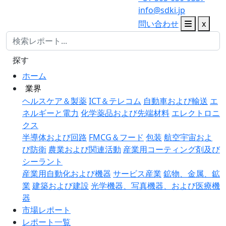
info@sdki.jp
問い合わせ
x
探す
ホーム
業界
ヘルスケア＆製薬
ICT＆テレコム
自動車および輸送
エ
ネルギーと電力
化学薬品および先端材料
エレクトロニ
クス
半導体および回路
FMCG＆フード
包装
航空宇宙およ
び防衛
農業および関連活動
産業用コーティング剤及び
シーラント
産業用自動化および機器
サービス産業
鉱物、金属、鉱
業
建築および建設
光学機器、写真機器、および医療機
器
市場レポート
レポート一覧