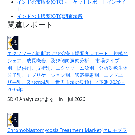
インドの市販薬(OTC)マーケットレポートインサイ
ト
インドの市販薬(OTC)調査場所
関連レポート
エクソソーム診断および治療市場調査レポート、規模と
シェア、成長機会、及び傾向洞察分析― 市場タイプ
別、提供別、技術別、エクソソーム源別、分析対象生体
分子別、アプリケーション別、適応疾患別、エンドユー
ザー別、及び地域別―世界市場の見通しと予測 2026－
2035年
SDKI Analyticsによる
in
Jul 2026
Chromoblastomycosis Treatment Market(クロモブラ