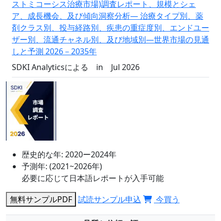
ストミコーシス治療市場)調査レポート、規模とシェ
ア、成長機会、及び傾向洞察分析― 治療タイプ別、薬
剤クラス別、投与経路別、疾患の重症度別、エンドユー
ザー別、流通チャネル別、及び地域別―世界市場の見通
しと予測 2026－2035年
SDKI Analyticsによる
in
Jul 2026
歴史的な年:
2020ー2024年
予測年:
(2021~2026年)
必要に応じて日本語レポートが入手可能
無料サンプルPDF
試読サンプル申込
今買う