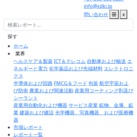
info@sdki.jp
問い合わせ
x
探す
ホーム
業界
ヘルスケア＆製薬
ICT＆テレコム
自動車および輸送
エ
ネルギーと電力
化学薬品および先端材料
エレクトロニ
クス
半導体および回路
FMCG＆フード
包装
航空宇宙およ
び防衛
農業および関連活動
産業用コーティング剤及び
シーラント
産業用自動化および機器
サービス産業
鉱物、金属、鉱
業
建築および建設
光学機器、写真機器、および医療機
器
市場レポート
レポート一覧