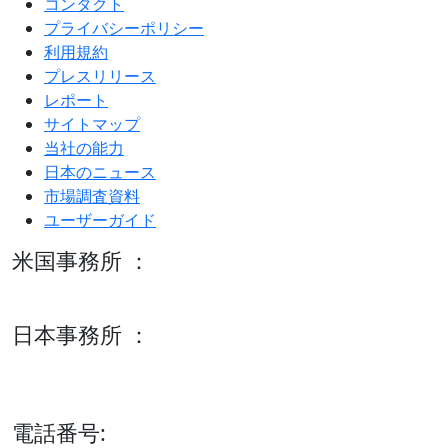
コンタクト
プライバシーポリシー
利用規約
プレスリリース
レポート
サイトマップ
当社の能力
日本のニュース
市場調査資料
ユーザーガイド
米国事務所 ：
600 S Tyler St Suite 2100 #140, Amarillo, TX 79101
日本事務所 ：
15/F セルリアンタワー, 桜丘町26-1、150-8512, 東京、渋谷
区、日本
電話番号: