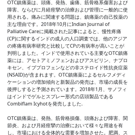
OTC鎮痛薬は、頭痛、発熱、歯痛、筋骨格系傷害および
障害、ならびに月経痙攣の治療および管理に一般的に使
用される。痛みに関連する問題は、鎮痛薬の自己投薬の
主な理由です。2018年10月にIndian Journal of
Palliative Careに掲載された記事によると、慢性疼痛
(CP)に関するインドの成人の人口調査では、他のアジア
の疼痛有病率研究と比較してCPの有病率が高いことが
判明しました。インドで使用されている主要なOTC鎮痛
薬には、アセトアミノフェンおよびアスピリン、ナプロ
キセン、イブプロフェンなどの非ステロイド性抗炎症薬
(NSAID)が含まれます。OTC鎮痛薬によるセルフメディ
ケーションの増加傾向と新製品の発売は、市場の成長を
後押しすると予測されています。2018年1月、サノフィ
はインドでゲルとスプレー形式の店頭製品である
Combiflam Icyhotを発売しました.
OTC鎮痛薬は、発熱、筋骨格損傷、頭痛および障害、関
節炎、および月経痙攣の治療において様々な用途を有
し、市場における全体的な需要を増加させた。肥満、ス