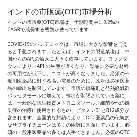
インドの市販薬(OTC)市場分析
インドの市販薬(OTC)市場は、予測期間中に9.2%の
CAGRで成長する態勢が整っています
COVID-19のパンデミックは、市場に大きな影響を与え
ると予想されます。たとえば、インドの製造業者は、中
国からのAPIの輸入に大きく依存しています。ロックダ
ウンにより、API の生産が遅くなり、製品に必要な材料
の可用性が低下し、コストが高くなりました。必須の一
般用医薬品に対する高い需要のために、政府は必須医薬
品の輸出を制限しています。市販の鎮痛剤と発熱軽減剤
パラセタモールに加えて、輸出が制限されている薬に
は、一般的な抗生物質メトロニダゾール、細菌や他の感
染症の治療に使用されるもの、ビタミンB1とB12成分が
含まれます。全国的な封鎖により、OTC医薬品の伝統的
なサプライチェーンは多くの困難に直面しています。必
須の一般用医薬品の多くは入手できません。必須のOTC