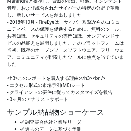
Mahindraと提携し、脅威の検出、軽減、インシデント
管理、および統合されたサイバーの特定の分野で革新
し、新しいサービスを創出しました
- 2018年10月 - FireEyeは、サイバー攻撃からのコミュ
ニティベースの保護を促進するために、無料のツール、
共有知識、セキュリティの専門知識、オンデマンドサー
ビスの品揃えを展開しました。このプラットフォームは
当初、既存のオープンソースソフトウェア、フリーウェ
ア、コミュニティが開発したツールに焦点を当てていま
した.
<h3>このレポートを購入する理由:</h3><br />
- エクセル形式の市場予測(ME)シート
- クライアントの要件に従ってカスタマイズを報告
- 3ヶ月のアナリストサポート
サンプル納品物ショーケース
調査競合他社と業界リーダー
過去のデータに基づく予測