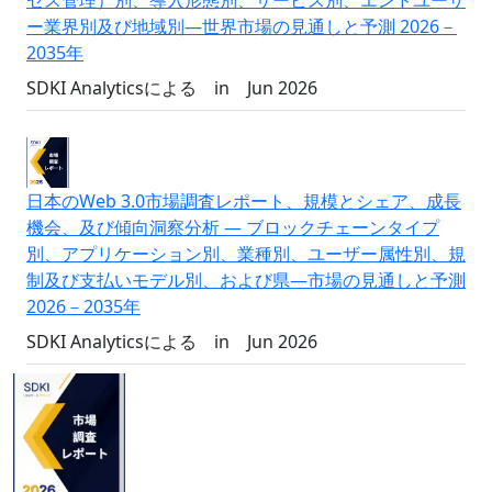
セス管理）別、導入形態別、サービス別、エンドユーザ
ー業界別及び地域別―世界市場の見通しと予測 2026－
2035年
SDKI Analyticsによる
in
Jun 2026
日本のWeb 3.0市場調査レポート、規模とシェア、成長
機会、及び傾向洞察分析 ― ブロックチェーンタイプ
別、アプリケーション別、業種別、ユーザー属性別、規
制及び支払いモデル別、および県―市場の見通しと予測
2026－2035年
SDKI Analyticsによる
in
Jun 2026