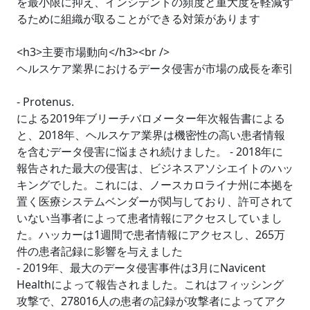
を最小限に抑え、インシデントの頻度と重大度を軽減す
るために組織が取ることができる対策があります
<h3>主要市場動向</h3><br />
ヘルスケア業界におけるデータ侵害が市場の成長を牽引
- Protenus.
による2019年ブリーチバロメーター年次報告書による
と、2018年、ヘルスケア業界は機密性の高い患者情報
を含むデータ侵害に悩まされ続けました。 - 2018年に
報告された最大の侵害は、ビジネスアソシエイトのハッ
キングでした。これには、ノースカロライナ州に本拠を
置く医療システムベンダーが関与しており、許可されて
いない当事者によって患者情報にアクセスしていまし
た。ハッカーは1週間で患者情報にアクセスし、265万
件の患者記録に影響を与えました
- 2019年、最大のデータ侵害事件は3月にNavicent
Healthによって報告されました。これはフィッシング
攻撃で、278016人の患者の記録が攻撃者によってアク