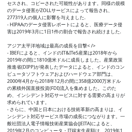
セスされ、コピーされた可能性があります。同様の規模
のデータ侵害がZOLLサービスによって報告され、
277319人の個人に影響を与えました.
- HIPAAのデータ侵害レポートによると、医療データ侵
害は2019年3月に1日1件の割合で報告され続けました.
アジア太平洋地域は最高の成長を目撃< />
- IBEFによると、インドのIT&ITeS産業は2018年から
2019年の間に1810億米ドルに成長しました。産業政策
推進省(DIPP)が発表したデータによると、インドのコン
ピュータソフトウェアおよびハードウェア部門は、
2000年4月から2018年12月の間に358億2000万米ドル
の累積外国直接投資(FDI)流入を集めました。このた
め、インシデント対応サービスに対する需要の高まりが
求められています。
- さらに、中国と日本における技術革新の高まりは、イ
ンシデント対応サービス市場の成長につながります。一
般社団法人電子情報技術産業協会(JEITA)によると、
2019年2月のコンピュータ・IT端末生産額は、2019年1