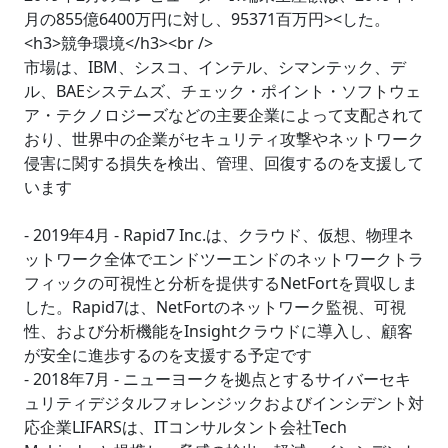
月の855億6400万円に対し、95371百万円><した。
<h3>競争環境</h3><br />
市場は、IBM、シスコ、インテル、シマンテック、デ
ル、BAEシステムズ、チェック・ポイント・ソフトウェ
ア・テクノロジーズなどの主要企業によって支配されて
おり、世界中の企業がセキュリティ攻撃やネットワーク
侵害に関する損失を検出、管理、回復するのを支援して
います
- 2019年4月 - Rapid7 Inc.は、クラウド、仮想、物理ネ
ットワーク全体でエンドツーエンドのネットワークトラ
フィックの可視性と分析を提供するNetFortを買収しま
した。Rapid7は、NetFortのネットワーク監視、可視
性、および分析機能をInsightクラウドに導入し、顧客
が安全に進歩するのを支援する予定です
- 2018年7月 - ニューヨークを拠点とするサイバーセキ
ュリティデジタルフォレンジックおよびインシデント対
応企業LIFARSは、ITコンサルタント会社Tech