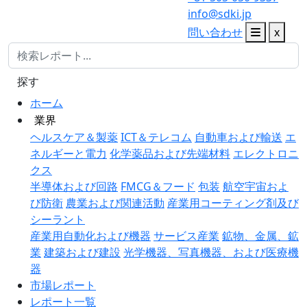
info@sdki.jp
問い合わせ
x
探す
ホーム
業界
ヘルスケア＆製薬
ICT＆テレコム
自動車および輸送
エ
ネルギーと電力
化学薬品および先端材料
エレクトロニ
クス
半導体および回路
FMCG＆フード
包装
航空宇宙およ
び防衛
農業および関連活動
産業用コーティング剤及び
シーラント
産業用自動化および機器
サービス産業
鉱物、金属、鉱
業
建築および建設
光学機器、写真機器、および医療機
器
市場レポート
レポート一覧