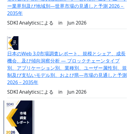
ー業界別及び地域別―世界市場の見通しと予測 2026－
2035年
SDKI Analyticsによる
in
Jun 2026
日本のWeb 3.0市場調査レポート、規模とシェア、成長
機会、及び傾向洞察分析 ― ブロックチェーンタイプ
別、アプリケーション別、業種別、ユーザー属性別、規
制及び支払いモデル別、および県―市場の見通しと予測
2026－2035年
SDKI Analyticsによる
in
Jun 2026