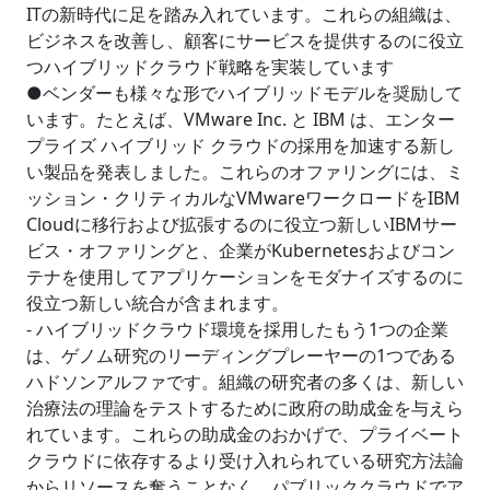
ITの新時代に足を踏み入れています。これらの組織は、
ビジネスを改善し、顧客にサービスを提供するのに役立
つハイブリッドクラウド戦略を実装しています
●ベンダーも様々な形でハイブリッドモデルを奨励して
います。たとえば、VMware Inc. と IBM は、エンター
プライズ ハイブリッド クラウドの採用を加速する新し
い製品を発表しました。これらのオファリングには、ミ
ッション・クリティカルなVMwareワークロードをIBM
Cloudに移行および拡張するのに役立つ新しいIBMサー
ビス・オファリングと、企業がKubernetesおよびコン
テナを使用してアプリケーションをモダナイズするのに
役立つ新しい統合が含まれます。
- ハイブリッドクラウド環境を採用したもう1つの企業
は、ゲノム研究のリーディングプレーヤーの1つである
ハドソンアルファです。組織の研究者の多くは、新しい
治療法の理論をテストするために政府の助成金を与えら
れています。これらの助成金のおかげで、プライベート
クラウドに依存するより受け入れられている研究方法論
からリソースを奪うことなく、パブリッククラウドでア