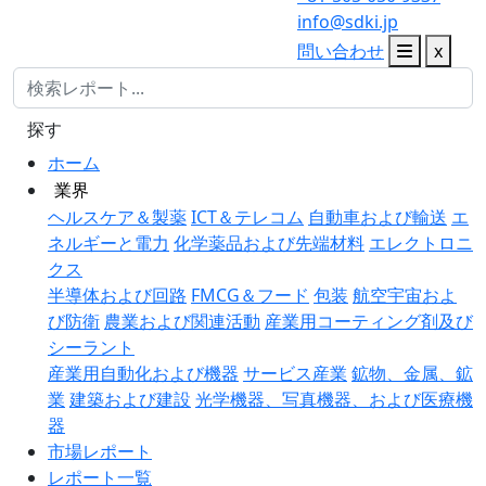
info@sdki.jp
問い合わせ
x
探す
ホーム
業界
ヘルスケア＆製薬
ICT＆テレコム
自動車および輸送
エ
ネルギーと電力
化学薬品および先端材料
エレクトロニ
クス
半導体および回路
FMCG＆フード
包装
航空宇宙およ
び防衛
農業および関連活動
産業用コーティング剤及び
シーラント
産業用自動化および機器
サービス産業
鉱物、金属、鉱
業
建築および建設
光学機器、写真機器、および医療機
器
市場レポート
レポート一覧