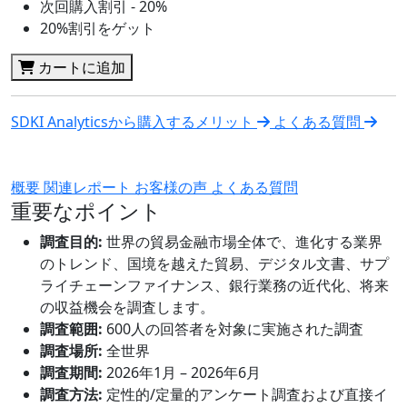
次回購入割引 - 20%
20%割引をゲット
カートに追加
SDKI Analyticsから購入するメリット
よくある質問
概要
関連レポート
お客様の声
よくある質問
重要なポイント
調査目的:
世界の貿易金融市場全体で、進化する業界
のトレンド、国境を越えた貿易、デジタル文書、サプ
ライチェーンファイナンス、銀行業務の近代化、将来
の収益機会を調査します。
調査範囲:
600人の回答者を対象に実施された調査
調査場所:
全世界
調査期間:
2026年1月 – 2026年6月
調査方法:
定性的/定量的アンケート調査および直接イ