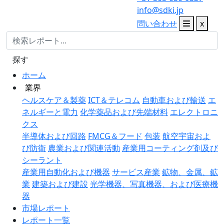
info@sdki.jp
問い合わせ
x
探す
ホーム
業界
ヘルスケア＆製薬
ICT＆テレコム
自動車および輸送
エ
ネルギーと電力
化学薬品および先端材料
エレクトロニ
クス
半導体および回路
FMCG＆フード
包装
航空宇宙およ
び防衛
農業および関連活動
産業用コーティング剤及び
シーラント
産業用自動化および機器
サービス産業
鉱物、金属、鉱
業
建築および建設
光学機器、写真機器、および医療機
器
市場レポート
レポート一覧