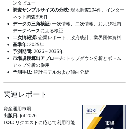
ンタビュー
調査サンプルサイズの分岐:
現地調査204件、インター
ネット調査396件
データの三角検証:
一次情報、二次情報、および社内
データベースによる検証
二次情報源:
企業レポート、政府統計、業界団体資料
基準年:
2025年
予測期間:
2026－2035年
市場規模算出アプローチ:
トップダウン分析とボトム
アップ分析の併用
予測手法:
統計モデルおよび傾向分析
関連レポート
資産運用市場
出版日:
Jul 2026
TOC:
リクエストに応じて利用可能