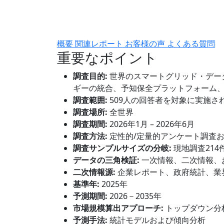
概要
関連レポート
お客様の声
よくある質問
重要なポイント
調査目的:
世界のスマートグリッド・デー
ギーの統合、予知保全プラットフォーム
調査範囲:
509人の回答者を対象に実施さ
調査場所:
全世界
調査期間:
2026年1月 – 2026年6月
調査方法:
定性的/定量的アンケート調査
調査サンプルサイズの分岐:
現地調査214
データの三角検証:
一次情報、二次情報、
二次情報源:
企業レポート、政府統計、業
基準年:
2025年
予測期間:
2026－2035年
市場規模算出アプローチ:
トップダウン分
予測手法:
統計モデルおよび傾向分析