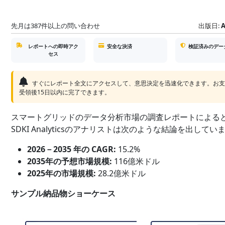
先月は387件以上の問い合わせ
出版日:
A
レポートへの即時アク
安全な決済
検証済みのデー
セス
すぐにレポート全文にアクセスして、意思決定を迅速化できます。お
受領後15日以内に完了できます。
スマートグリッドのデータ分析市場の調査レポートによる
SDKI Analyticsのアナリストは次のような結論を出していま
2026－2035 年の CAGR:
15.2%
2035年の予想市場規模:
116億米ドル
2025年の市場規模:
28.2億米ドル
サンプル納品物ショーケース