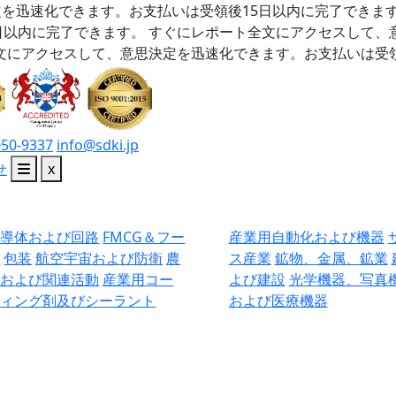
を迅速化できます。お支払いは受領後15日以内に完了できま
日以内に完了できます。
すぐにレポート全文にアクセスして、
文にアクセスして、意思決定を迅速化できます。お支払いは受領
050-9337
info@sdki.jp
せ
x
半導体および回路
FMCG＆フー
産業用自動化および機器
ド
包装
航空宇宙および防衛
農
ス産業
鉱物、金属、鉱業
業および関連活動
産業用コー
よび建設
光学機器、写真
ティング剤及びシーラント
および医療機器