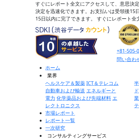
すぐにレポート全文にアクセスして、意思決定
決定を迅速化できます。お支払いは受領後15
15日以内に完了できます。
すぐにレポート全
+81-505-
問い合わ
ホーム
業界
ヘルスケア＆製薬
ICT＆テレコム
自動車および輸送
エネルギーと
電力
化学薬品および先端材料
エ
レクトロニクス
市場レポート
レポート一覧
一次研究
コンサルティングサービス