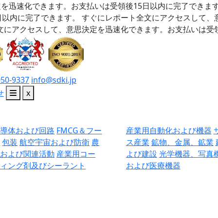
を迅速化できます。お支払いは受領後15日以内に完了できま
日以内に完了できます。
すぐにレポート全文にアクセスして、
文にアクセスして、意思決定を迅速化できます。お支払いは受領
050-9337
info@sdki.jp
せ
x
半導体および回路
FMCG＆フー
産業用自動化および機器
ド
包装
航空宇宙および防衛
農
ス産業
鉱物、金属、鉱業
業および関連活動
産業用コー
よび建設
光学機器、写真
ティング剤及びシーラント
および医療機器