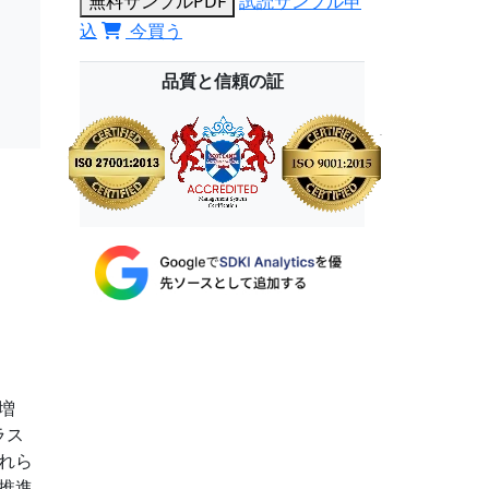
無料サンプルPDF
試読サンプル申
込
今買う
品質と信頼の証
増
ラス
れら
推進