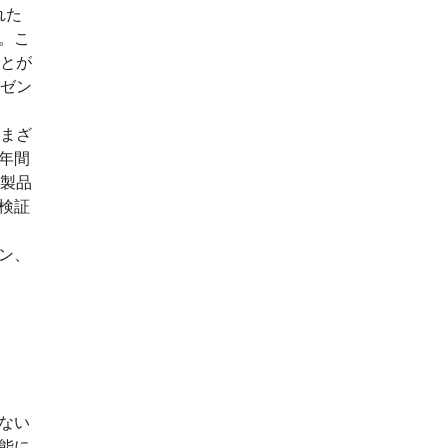
れた
。こ
ことが
レゼン
さまざ
年間
の製品
検証
ン、
ない
能に