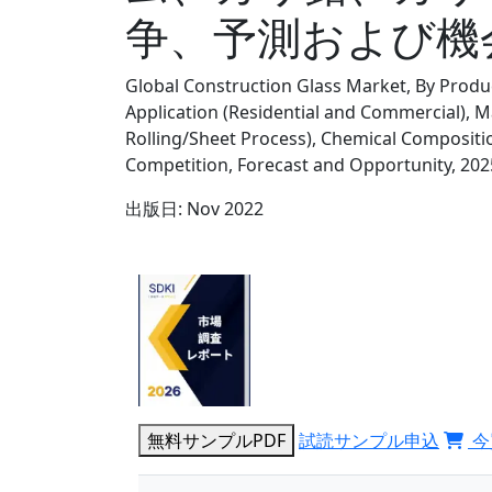
争、予測および機会
Global Construction Glass Market, By Produc
Application (Residential and Commercial), 
Rolling/Sheet Process), Chemical Compositio
Competition, Forecast and Opportunity, 202
出版日:
Nov 2022
無料サンプルPDF
試読サンプル申込
今