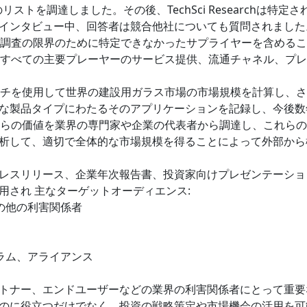
リストを調達しました。その後、TechSci Researchは特定さ
インタビュー中、回答者は競合他社についても質問されました
hは、二次調査の限界のために特定できなかったサプライヤーを含める
、世界中のすべての主要プレーヤーのサービス提供、流通チャネル、プ
プアプローチを使用して世界の建設用ガラス市場の市場規模を計算し、
な製品タイプにわたるそのアプリケーションを記録し、今後数
hは、これらの価値を業界の専門家や企業の代表者から調達し、これら
析して、適切で全体的な市場規模を得ることによって外部から
レスリリース、企業年次報告書、投資家向けプレゼンテーショ
用され 主なターゲットオーディエンス:
の他の利害関係者
ラム、アライアンス
トナー、エンドユーザーなどの業界の利害関係者にとって重要
のに役立つだけでなく、投資の戦略策定や市場機会の活用を可