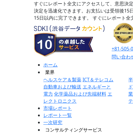
すぐにレポート全文にアクセスして、意思決定
決定を迅速化できます。お支払いは受領後15
15日以内に完了できます。
すぐにレポート全
+81-505-
問い合わ
ホーム
業界
ヘルスケア＆製薬
ICT＆テレコム
自動車および輸送
エネルギーと
電力
化学薬品および先端材料
エ
レクトロニクス
市場レポート
レポート一覧
一次研究
コンサルティングサービス