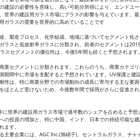
の建設の必要性を意味し、高い可処分所得により、エンドユー
、世界の建設用ガラス市場にプラスの影響を与えています。最
用ガラスの需要を世界的に高めていることです
途、製造プロセス、化学組成、地域に基づいてセグメント化さ
ガラスと低放射率ガラスに分類され、前者のセグメントは201
ガラスセグメントの優位性は、今後5年間も続くと予想されます
商業セグメントに分類されます。これらのうち、商業カテゴリ
測期間中に市場を支配すると予想されています。UV保護と建
耐性は、特に商業分野での市場動向の成長に寄与する主な要因
をほとんど受けないため、今後数年間で採用がさらに促進され
19年に世界の建設用ガラス市場で過半数のシェアを占めると予想
への投資の増加と、特に中国、インド、日本での持続可能な建
れます。
要企業には、AGC Inc.(旭硝子)、セントラルガラス、チャ