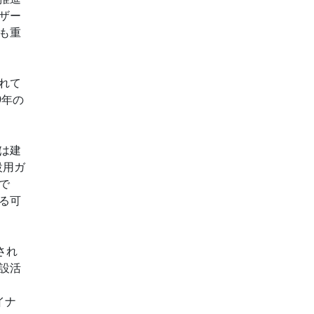
ザー
も重
れて
9年の
。
は建
設用ガ
で
る可
され
設活
イナ