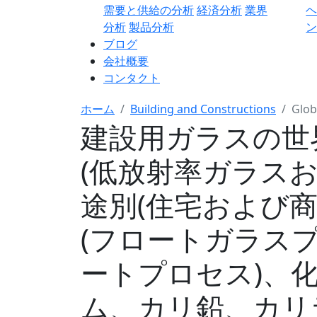
需要と供給の分析
経済分析
業界
分析
製品分析
ン
ブログ
会社概要
コンタクト
ホーム
Building and Constructions
Glob
建設用ガラスの世
(低放射率ガラス
途別(住宅および
(フロートガラス
ートプロセス)、
ム、カリ鉛、カリ