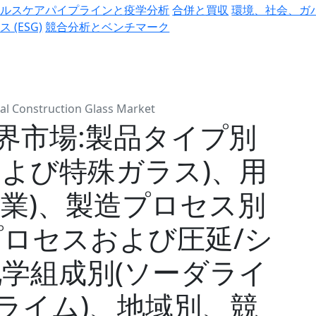
ヘルスケアパイプラインと疫学分析
合併と買収
環境、社会、ガ
ス (ESG)
競合分析とベンチマーク
al Construction Glass Market
界市場:製品タイプ別
および特殊ガラス)、用
商業)、製造プロセス別
プロセスおよび圧延/シ
化学組成別(ソーダライ
ライム)、地域別、競