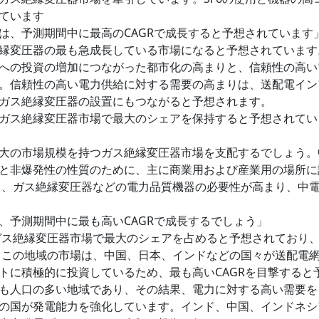
ています
は、予測期間中に最高のCAGRで成長すると予想されています
縁変圧器の最も急成長している市場になると予想されています
への投資の増加につながった都市化の高まりと、信頼性の高い
。信頼性の高い電力供給に対する需要の高まりは、送配電イン
ガス絶縁変圧器の設置にもつながると予想されます。
ガス絶縁変圧器市場で最大のシェアを保持すると予想されてい
大の市場規模を持つガス絶縁変圧器市場を支配するでしょう。
と非爆発性の性質のために、主に商業用および産業用の場所に
り、ガス絶縁変圧器などの電力品質機器の必要性が高まり、中
、予測期間中に最も高いCAGRで成長するでしょう」
のガス絶縁変圧器市場で最大のシェアを占めると予想されており
す。この地域の市場は、中国、日本、インドなどの国々が送配電
トに積極的に投資しているため、最も高いCAGRを目撃すると
も人口の多い地域であり、その結果、電力に対する高い需要を
の国が発電能力を強化しています。インド、中国、インドネシ