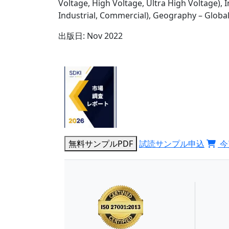
Voltage, High Voltage, Ultra High Voltage), In
Industrial, Commercial), Geography – Global
出版日:
Nov 2022
無料サンプルPDF
試読サンプル申込
今