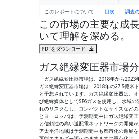
このレポートについて
目次
調査
この市場の主要な成
いて理解を深める。
PDFをダウンロード
ガス絶縁変圧器市場分
「ガス絶縁変圧器市場は、2018年から2023
ガス絶縁変圧器市場は、2018年の27.5億米ド
と予想されています。ガス絶縁変圧器は、オ
び絶縁媒体としてSF6ガスを使用し、水域
れのリスクなし、コンパクトなサイズなどの
とヨーロッパは、予測期間中にガス絶縁変圧
と信頼性の高い送配電ネットワークの開発が
ア太平洋地域は予測期間中も都市化の進展を
可能エネルギー源へのますますの重点化は、