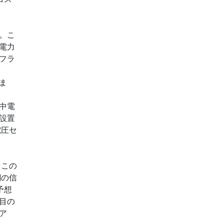
」
。こ
電力
フラ
ま
中電
設置
電圧セ
、この
網の信
予想
目の
ア