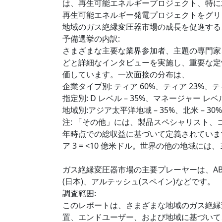
は、再生可能エネルギープロジェクト、特に
再生可能エネルギー発電プロジェクトをグリ
地域のガス絶縁変圧器市場の成長を促進する
予備選挙の内訳:
さまざまな主要な業界参加者、主題の専門家
どと詳細なインタビューを実施し、重要な定
価しています。一次面接の分布は、
企業タイプ別: ティア 60%、ティア 23%、テ
指定別: D レベル – 35%、マネージャー レベル –
地域別:アジア太平洋地域 – 35%、北米 – 30%
注: 「その他」には、製品スペシャリスト、
年時点での総収益に基づいて定義されています。ティア
ア 3 = <10 億米ドル。世界の他の地域
ガス絶縁変圧器市場の主要プレーヤーは、ABB(
(日本)、アルテッシュ(スペイン)などです。
調査範囲:
このレポートは、さまざまな地域のガス絶縁
置、エンドユーザー、および地域に基づいて