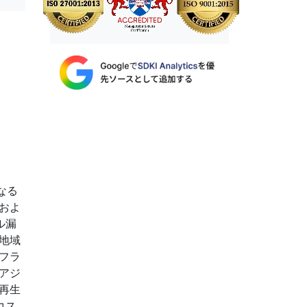
なる
およ
ル漏
地域
フラ
アジ
再生
コス