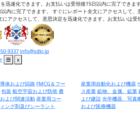
を迅速化できます。お支払いは受領後15日以内に完了できま
日以内に完了できます。
すぐにレポート全文にアクセスして、
文にアクセスして、意思決定を迅速化できます。お支払いは受領
050-9337
info@sdki.jp
せ
x
半導体および回路
FMCG＆フー
産業用自動化および機器
ド
包装
航空宇宙および防衛
農
ス産業
鉱物、金属、鉱業
業および関連活動
産業用コー
よび建設
光学機器、写真
ティング剤及びシーラント
および医療機器