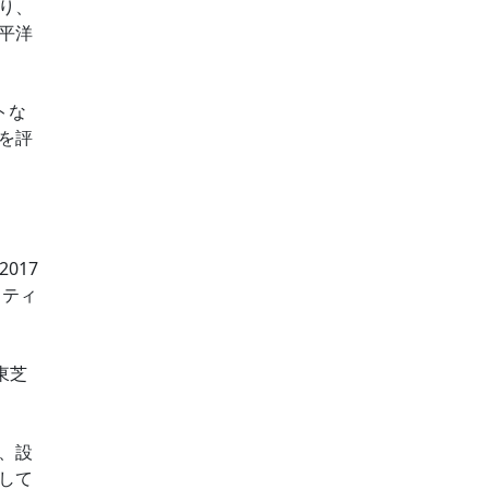
り、
平洋
トな
を評
017
、ティ
東芝
、設
して