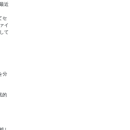
最近
てセ
ァイ
して
を分
底的
対処し