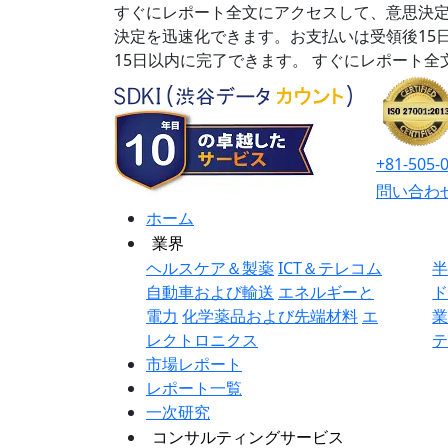
すぐにレポート全文にアクセスして、意思決定
決定を迅速化できます。お支払いは受領後15
15日以内に完了できます。
すぐにレポート全
+81-505-
問い合わ
ホーム
業界
ヘルスケア＆製薬
ICT＆テレコム
自動車および輸送
エネルギーと
電力
化学薬品および先端材料
エ
レクトロニクス
市場レポート
レポート一覧
一次研究
コンサルティングサービス