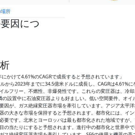
の場所
試読サンプル申込
長要因につ
析
年にかけて4.61%のCAGRで成長すると予想されています」
ルから2023年までに34.5億米ドルに成長し、CAGRは4.61%に
イルフリー、不燃性、非爆発性です。これらの変圧器は、冷却
の隣の設置中に石油変圧器よりも好ましい。低い空間要件、オイ
要因が、ガス絶縁変圧器市場を牽引しています。アジア太平洋
器の大きな市場を保持すると予想されます。都市化には、イン
必要です。北米とヨーロッパは最も都市化された地域ですが、
目の当たりにすると予想されます。進行中の都市化と世界中で
ガス絶縁変圧器市場を牽引しています。SF6の使用と機器の高