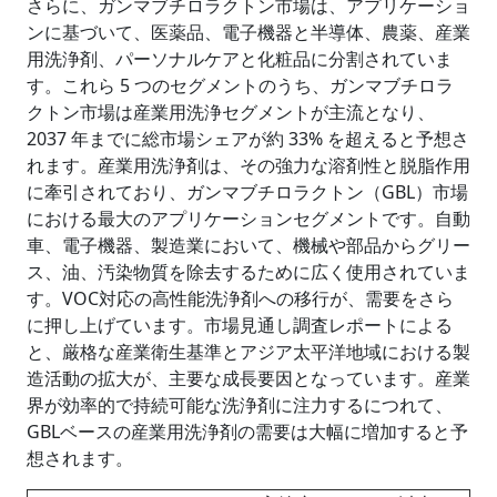
さらに、ガンマブチロラクトン市場は、アプリケーショ
ンに基づいて、医薬品、電子機器と半導体、農薬、産業
用洗浄剤、パーソナルケアと化粧品に分割されていま
す。これら 5 つのセグメントのうち、ガンマブチロラ
クトン市場は産業用洗浄セグメントが主流となり、
2037 年までに総市場シェアが約 33% を超えると予想さ
れます。産業用洗浄剤は、その強力な溶剤性と脱脂作用
に牽引されており、ガンマブチロラクトン（GBL）市場
における最大のアプリケーションセグメントです。自動
車、電子機器、製造業において、機械や部品からグリー
ス、油、汚染物質を除去するために広く使用されていま
す。VOC対応の高性能洗浄剤への移行が、需要をさら
に押し上げています。市場見通し調査レポートによる
と、厳格な産業衛生基準とアジア太平洋地域における製
造活動の拡大が、主要な成長要因となっています。産業
界が効率的で持続可能な洗浄剤に注力するにつれて、
GBLベースの産業用洗浄剤の需要は大幅に増加すると予
想されます。