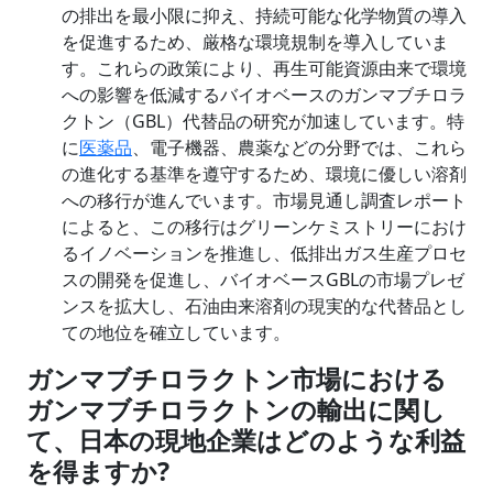
の排出を最小限に抑え、持続可能な化学物質の導入
を促進するため、厳格な環境規制を導入していま
す。これらの政策により、再生可能資源由来で環境
への影響を低減するバイオベースのガンマブチロラ
クトン（GBL）代替品の研究が加速しています。特
に
医薬品
、電子機器、農薬などの分野では、これら
の進化する基準を遵守するため、環境に優しい溶剤
への移行が進んでいます。市場見通し調査レポート
によると、この移行はグリーンケミストリーにおけ
るイノベーションを推進し、低排出ガス生産プロセ
スの開発を促進し、バイオベースGBLの市場プレゼ
ンスを拡大し、石油由来溶剤の現実的な代替品とし
ての地位を確立しています。
ガンマブチロラクトン市場における
ガンマブチロラクトンの輸出に関し
て、日本の現地企業はどのような利益
を得ますか
?