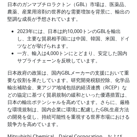
日本のガンマブチロラクトン（GBL）市場は、医薬品、
農薬、産業用溶剤の世界的な需要増加を背景に、輸出の
堅調な成長が予想されています。
2023年には、日本は約10,000トンのGBLを輸出
し、主要な貿易相手国には中国、韓国、米国、ドイ
ツなどが挙げられます。
一方、輸入は4,000トンにとどまり、安定した国内
サプライチェーンを反映しています。
日本政府の政策は、国内GBLメーカーの支援において重
要な役割を果たしています。研究開発税額控除、化学品
輸出補助金、東アジア地域包括的経済連携（RCEP）な
どの協定に基づく貿易規制の緩和といった優遇措置は、
日本の輸出ポテンシャルを高めています。さらに、厳格
な環境規制は、国内企業に環境に配慮したGBL生産方法
の開発を促し、持続可能性を重視する世界市場における
競争力を高めています。
Mitsubishi Chemical、Daicel Corporation、および