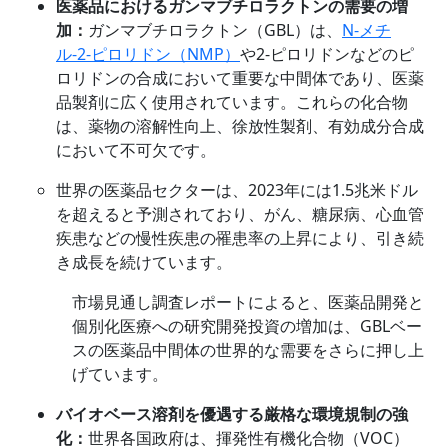
医薬品におけるガンマブチロラクトンの需要の増
加：
ガンマブチロラクトン（GBL）は、
N-メチ
ル-2-ピロリドン（NMP）
や2-ピロリドンなどのピ
ロリドンの合成において重要な中間体であり、医薬
品製剤に広く使用されています。これらの化合物
は、薬物の溶解性向上、徐放性製剤、有効成分合成
において不可欠です。
世界の医薬品セクターは、2023年には1.5兆米ドル
を超えると予測されており、がん、糖尿病、心血管
疾患などの慢性疾患の罹患率の上昇により、引き続
き成長を続けています。
市場見通し調査レポートによると、医薬品開発と
個別化医療への研究開発投資の増加は、GBLベー
スの医薬品中間体の世界的な需要をさらに押し上
げています。
バイオベース溶剤を優遇する厳格な環境規制の強
化：
世界各国政府は、揮発性有機化合物（VOC）