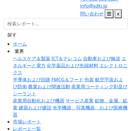
info@sdki.jp
問い合わせ
x
探す
ホーム
業界
ヘルスケア＆製薬
ICT＆テレコム
自動車および輸送
エ
ネルギーと電力
化学薬品および先端材料
エレクトロニ
クス
半導体および回路
FMCG＆フード
包装
航空宇宙およ
び防衛
農業および関連活動
産業用コーティング剤及び
シーラント
産業用自動化および機器
サービス産業
鉱物、金属、鉱
業
建築および建設
光学機器、写真機器、および医療機
器
市場レポート
レポート一覧