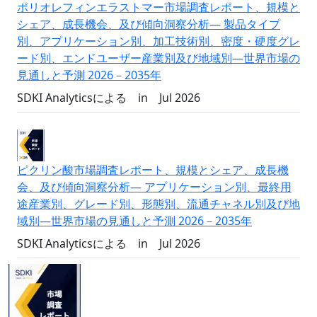
ポリオレフィンエラストマー市場調査レポート、規模と
シェア、成長機会、及び傾向洞察分析― 製品タイプ
別、アプリケーション別、加工技術別、密度・硬度グレ
ード別、エンドユーザー産業別及び地域別―世界市場の
見通しと予測 2026－2035年
SDKI Analyticsによる
in
Jul 2026
ピクリン酸市場調査レポート、規模とシェア、成長機
会、及び傾向洞察分析― アプリケーション別、最終用
途産業別、グレード別、形態別、流通チャネル別及び地
域別―世界市場の見通しと予測 2026－2035年
SDKI Analyticsによる
in
Jul 2026