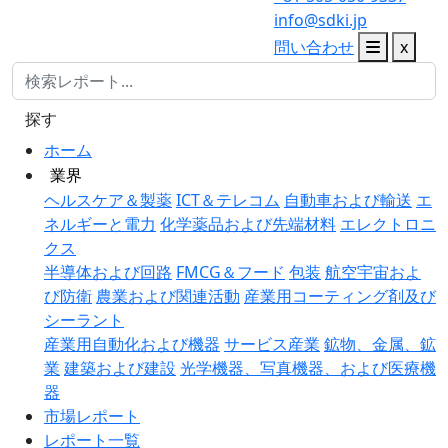
info@sdki.jp
問い合わせ
x
探す
ホーム
業界
ヘルスケア＆製薬
ICT＆テレコム
自動車および輸送
エ
ネルギーと電力
化学薬品および先端材料
エレクトロニ
クス
半導体および回路
FMCG＆フード
包装
航空宇宙およ
び防衛
農業および関連活動
産業用コーティング剤及び
シーラント
産業用自動化および機器
サービス産業
鉱物、金属、鉱
業
建築および建設
光学機器、写真機器、および医療機
器
市場レポート
レポート一覧