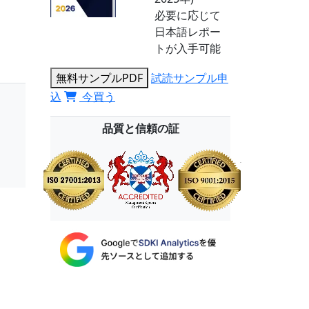
必要に応じて
日本語レポー
トが入手可能
無料サンプルPDF
試読サンプル申
込
今買う
品質と信頼の証