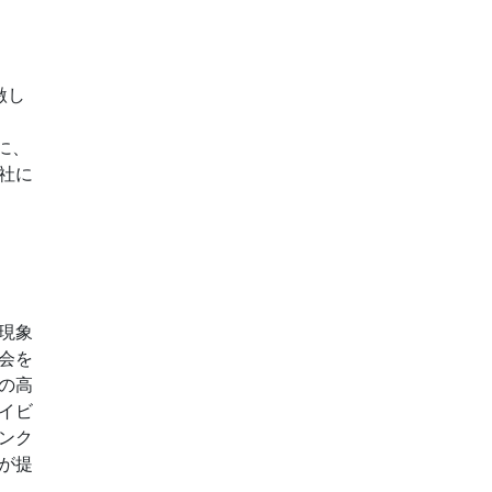
激し
に、
社に
現象
会を
の高
イビ
ンク
が提