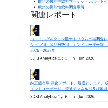
欧州の機能性飲料マーケットレポートイ
欧州の機能性飲料調査場所
関連レポート
ココイルグルタミン酸ナトリウム市場調査レ
ション別、製品形態別、エンドユーザー別、
2026－2035年
SDKI Analyticsによる
in
Jun 2026
納豆菌市場 調査レポート、規模とシェア、
エンドユーザー別、流通チャネル別及び地域別―
SDKI Analyticsによる
in
Jun 2026