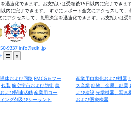
を迅速化できます。お支払いは受領後15日以内に完了できま
日以内に完了できます。
すぐにレポート全文にアクセスして、
文にアクセスして、意思決定を迅速化できます。お支払いは受領
050-9337
info@sdki.jp
せ
x
半導体および回路
FMCG＆フー
産業用自動化および機器
ド
包装
航空宇宙および防衛
農
ス産業
鉱物、金属、鉱業
業および関連活動
産業用コー
よび建設
光学機器、写真
ティング剤及びシーラント
および医療機器