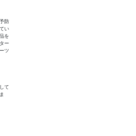
予防
てい
品を
ター
ーツ
して
ま