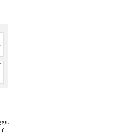
びル
スイ