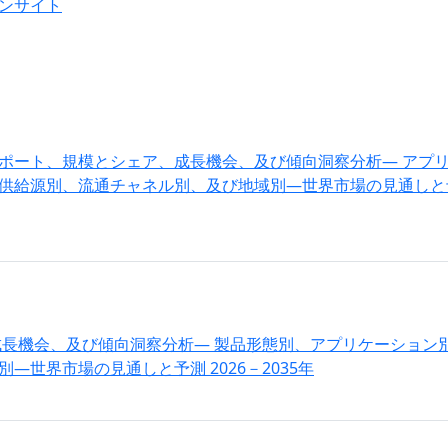
ンサイト
ポート、規模とシェア、成長機会、及び傾向洞察分析― アプ
供給源別、流通チャネル別、及び地域別―世界市場の見通しと
成長機会、及び傾向洞察分析― 製品形態別、アプリケーション
世界市場の見通しと予測 2026－2035年