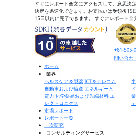
すぐにレポート全文にアクセスして、意思決定
決定を迅速化できます。お支払いは受領後15
15日以内に完了できます。
すぐにレポート全
+81-505-
問い合わ
ホーム
業界
ヘルスケア＆製薬
ICT＆テレコム
自動車および輸送
エネルギーと
電力
化学薬品および先端材料
エ
レクトロニクス
市場レポート
レポート一覧
一次研究
コンサルティングサービス