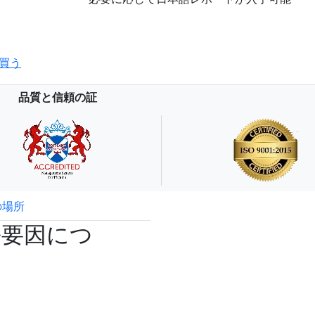
買う
品質と信頼の証
の場所
試読サンプル申込
長要因につ