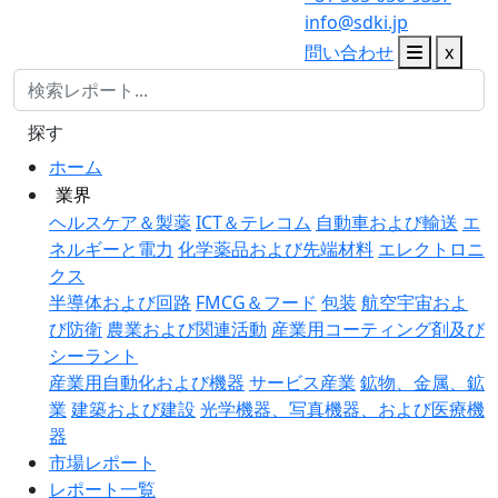
info@sdki.jp
問い合わせ
x
探す
ホーム
業界
ヘルスケア＆製薬
ICT＆テレコム
自動車および輸送
エ
ネルギーと電力
化学薬品および先端材料
エレクトロニ
クス
半導体および回路
FMCG＆フード
包装
航空宇宙およ
び防衛
農業および関連活動
産業用コーティング剤及び
シーラント
産業用自動化および機器
サービス産業
鉱物、金属、鉱
業
建築および建設
光学機器、写真機器、および医療機
器
市場レポート
レポート一覧