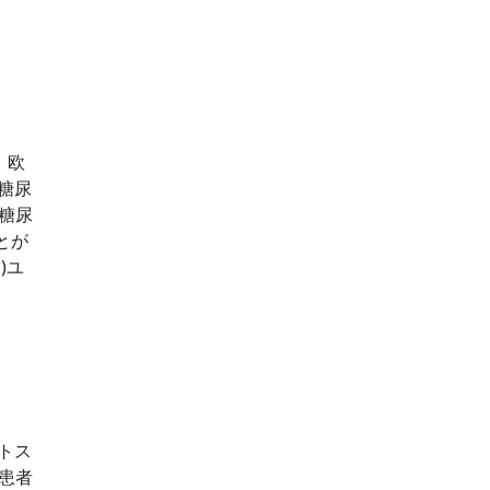
。欧
糖尿
糖尿
とが
)ユ
トス
患者