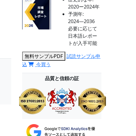
2020ー2024年
予測年:
2024―2036
必要に応じて
日本語レポー
トが入手可能
無料サンプルPDF
試読サンプル申
込
今買う
品質と信頼の証