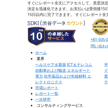
すぐにレポート全文にアクセスして、意思決定
決定を迅速化できます。お支払いは受領後15
15日以内に完了できます。
すぐにレポート全
+81-505-
問い合わ
ホーム
業界
ヘルスケア＆製薬
ICT＆テレコム
自動車および輸送
エネルギーと
電力
化学薬品および先端材料
エ
レクトロニクス
市場レポート
レポート一覧
一次研究
コンサルティングサービス