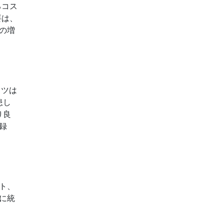
るコス
要は、
の増
イツは
患し
り良
録
ト、
に統