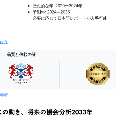
歴史的な年:
2020ー2024年
予測年:
2024―2036
必要に応じて日本語レポートが入手可能
買う
品質と信頼の証
の場所
試読サンプル申込