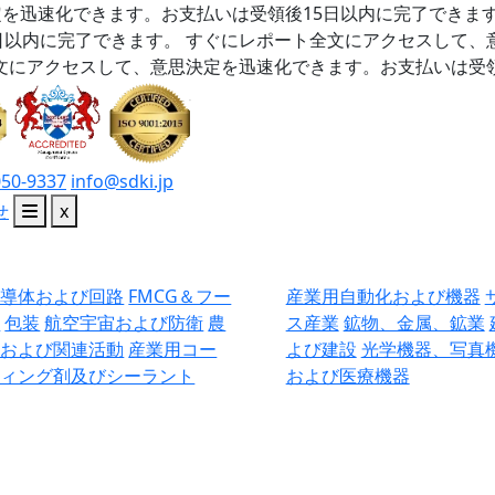
を迅速化できます。お支払いは受領後15日以内に完了できま
日以内に完了できます。
すぐにレポート全文にアクセスして、
文にアクセスして、意思決定を迅速化できます。お支払いは受領
050-9337
info@sdki.jp
せ
x
半導体および回路
FMCG＆フー
産業用自動化および機器
ド
包装
航空宇宙および防衛
農
ス産業
鉱物、金属、鉱業
業および関連活動
産業用コー
よび建設
光学機器、写真
ティング剤及びシーラント
および医療機器