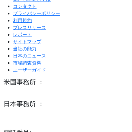
コンタクト
プライバシーポリシー
利用規約
プレスリリース
レポート
サイトマップ
当社の能力
日本のニュース
市場調査資料
ユーザーガイド
米国事務所 ：
600 S Tyler St Suite 2100 #140, Amarillo, TX 79101
日本事務所 ：
15/F セルリアンタワー, 桜丘町26-1、150-8512, 東京、渋谷
区、日本