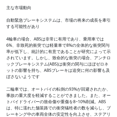
主な市場動向
自動緊急ブレーキシステムは、市場の将来の成長を牽引
する可能性があり
4輪車の場合、ABSは非常に有用であり、乗用車では
6%、非致死的衝突では軽量車で8%の全体的な衝突関与
率が低下し、統計的に有意であることが研究によって示
されています。しかし、致命的な衝突の場合、アンチロ
ックブレーキシステム(ABS)は衝突の関与にほぼゼロネ
ットの影響を持ち、ABSブレーキは追突に何の影響も及
ぼさないようです
二輪車では、オートバイの転倒の93%が回避されたか、
事故の重大度を軽減することができました。また、オー
トバイドライバーの致命傷や重傷を8~10%削減。ABS
は、特に濡れた舗装路での衝突犠牲者の数を減らし、ブ
レーキング中の車両全体の安定性を向上させ、ステアリ