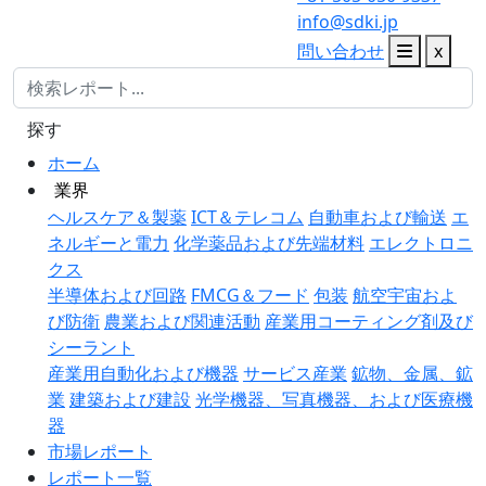
info@sdki.jp
問い合わせ
x
探す
ホーム
業界
ヘルスケア＆製薬
ICT＆テレコム
自動車および輸送
エ
ネルギーと電力
化学薬品および先端材料
エレクトロニ
クス
半導体および回路
FMCG＆フード
包装
航空宇宙およ
び防衛
農業および関連活動
産業用コーティング剤及び
シーラント
産業用自動化および機器
サービス産業
鉱物、金属、鉱
業
建築および建設
光学機器、写真機器、および医療機
器
市場レポート
レポート一覧