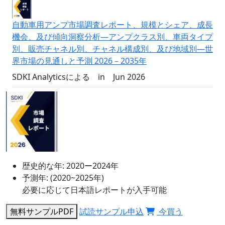
自動車用アンプ市場調査レポート、規模とシェア、成長
機会、及び傾向洞察分析―アンプクラス別、車両タイプ
別、販売チャネル別、チャネル構成別、及び地域別―世
界市場の見通しと予測 2026－2035年
SDKI Analyticsによる
in
Jun 2026
歴史的な年:
2020ー2024年
予測年:
(2020~2025年)
必要に応じて日本語レポートが入手可能
無料サンプルPDF
試読サンプル申込
今買う