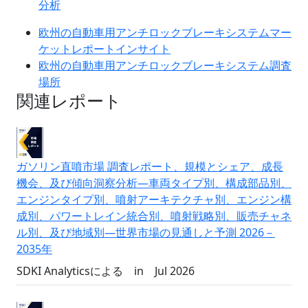
分析
欧州の自動車用アンチロックブレーキシステムマー
ケットレポートインサイト
欧州の自動車用アンチロックブレーキシステム調査
場所
関連レポート
ガソリン直噴市場 調査レポート、規模とシェア、成長
機会、及び傾向洞察分析―車両タイプ別、構成部品別、
エンジンタイプ別、噴射アーキテクチャ別、エンジン構
成別、パワートレイン統合別、噴射戦略別、販売チャネ
ル別、及び地域別―世界市場の見通しと予測 2026－
2035年
SDKI Analyticsによる
in
Jul 2026