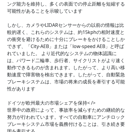
ング能力を維持し、多くの表面での停止距離を短縮する
可能性があることを示唆しています
しかし、カメラやLIDARセンサーからの以前の情報は比
較的遅く、これらのシステムは、約15kphの相対速度と
の衝突を避けるために十分にブレーキをかけることしか
できず、「City-AEB」または「low-speed AEB」と呼ば
れていました。 より近代的なシステムの物体認識に
は、パワード二輪車、歩行者、サイクリストがより速く
動作できるものが含まれます。したがって、より高い移
動速度で障害物を検出できます。したがって、自動緊急
ブレーキシステムは、市場の将来の成長を牽引する可能
性があります
ドイツが欧州最大の市場シェアを保持< />
世界中の政府によって、事故率を減らすための継続的な
努力が行われています。すべての自動車にアンチロック
ブレーキシステム市場を義務付けることは、引き続き要
因を牽引する