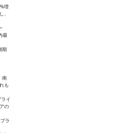
3%増
し、
ー
内最
測期
。南
れも
プライ
アの
イプラ