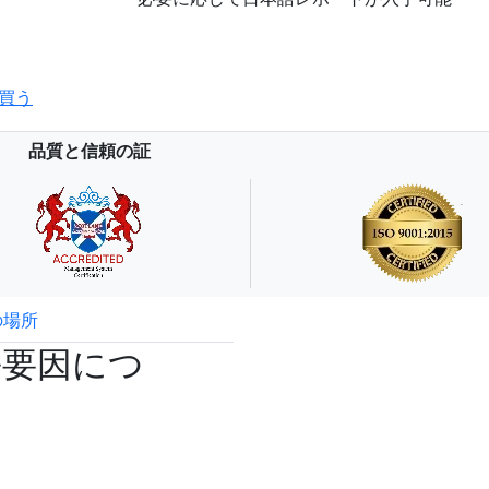
買う
品質と信頼の証
の場所
試読サンプル申込
長要因につ