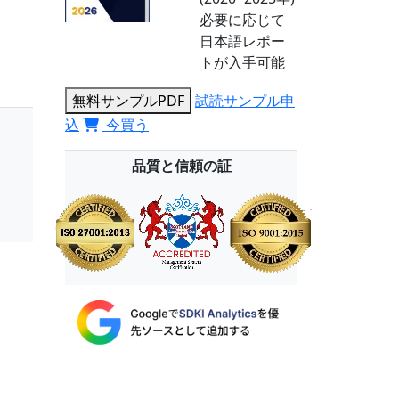
必要に応じて
日本語レポー
トが入手可能
無料サンプルPDF
試読サンプル申
込
今買う
品質と信頼の証