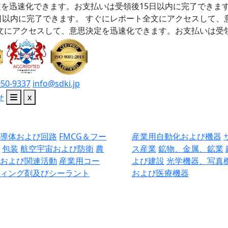
を迅速化できます。お支払いは受領後15日以内に完了できま
日以内に完了できます。
すぐにレポート全文にアクセスして、
文にアクセスして、意思決定を迅速化できます。お支払いは受領
050-9337
info@sdki.jp
せ
x
半導体および回路
FMCG＆フー
産業用自動化および機器
ド
包装
航空宇宙および防衛
農
ス産業
鉱物、金属、鉱業
業および関連活動
産業用コー
よび建設
光学機器、写真
ティング剤及びシーラント
および医療機器