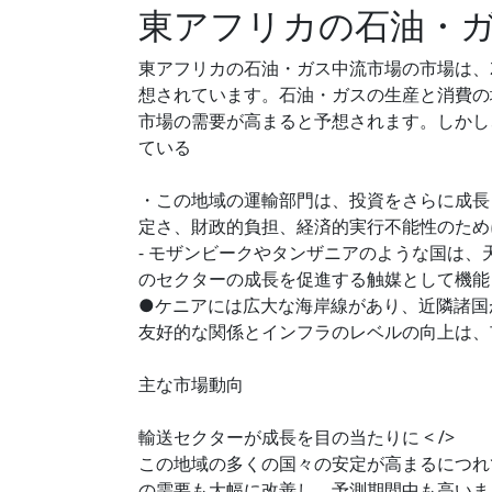
東アフリカの石油・
東アフリカの石油・ガス中流市場の市場は、20
想されています。石油・ガスの生産と消費の
市場の需要が高まると予想されます。しかし
ている
・この地域の運輸部門は、投資をさらに成長
定さ、財政的負担、経済的実行不能性のため
- モザンビークやタンザニアのような国は
のセクターの成長を促進する触媒として機能
●ケニアには広大な海岸線があり、近隣諸国
友好的な関係とインフラのレベルの向上は、
主な市場動向
輸送セクターが成長を目の当たりに < />
この地域の多くの国々の安定が高まるにつれ
の需要も大幅に改善し、予測期間中も高いま