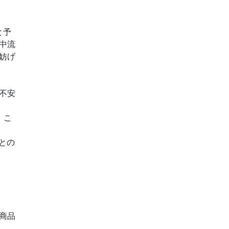
と予
中流
妨げ
不安
、こ
との
商品