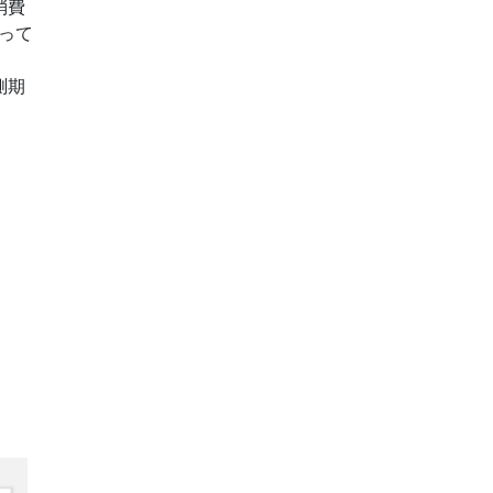
消費
って
測期
l