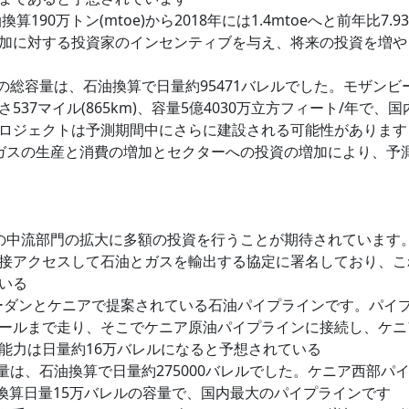
90万トン(mtoe)から2018年には1.4mtoeへと前年比7.9
加に対する投資家のインセンティブを与え、将来の投資を増や
ンの総容量は、石油換算で日量約95471バレルでした。モザンビ
7マイル(865km)、容量5億4030万立方フィート/年で、国
ロジェクトは予測期間中にさらに建設される可能性があります
とガスの生産と消費の増加とセクターへの投資の増加により、予
国の中流部門の拡大に多額の投資を行うことが期待されています
接アクセスして石油とガスを輸出する協定に署名しており、こ
いる
南スーダンとケニアで提案されている石油パイプラインです。パイ
ールまで走り、そこでケニア原油パイプラインに接続し、ケニ
能力は日量約16万バレルになると予想されている
容量は、石油換算で日量約275000バレルでした。ケニア西部パ
、石油換算日量15万バレルの容量で、国内最大のパイプラインです