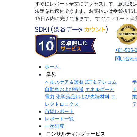
すぐにレポート全文にアクセスして、意思決定
決定を迅速化できます。お支払いは受領後15
15日以内に完了できます。
すぐにレポート全
+81-505-
問い合わ
ホーム
業界
ヘルスケア＆製薬
ICT＆テレコム
自動車および輸送
エネルギーと
電力
化学薬品および先端材料
エ
レクトロニクス
市場レポート
レポート一覧
一次研究
コンサルティングサービス