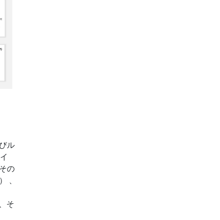
びル
スイ
その
） 、
、そ