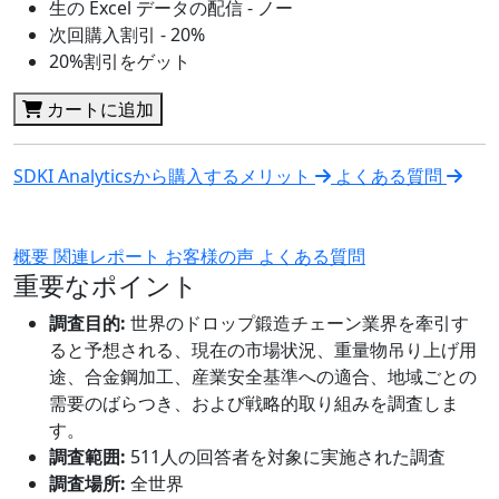
生の Excel データの配信 - ノー
次回購入割引 - 20%
20%割引をゲット
カートに追加
SDKI Analyticsから購入するメリット
よくある質問
概要
関連レポート
お客様の声
よくある質問
重要なポイント
調査目的:
世界のドロップ鍛造チェーン業界を牽引す
ると予想される、現在の市場状況、重量物吊り上げ用
途、合金鋼加工、産業安全基準への適合、地域ごとの
需要のばらつき、および戦略的取り組みを調査しま
す。
調査範囲:
511人の回答者を対象に実施された調査
調査場所:
全世界