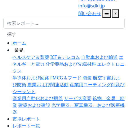
info@sdki.jp
問い合わせ
x
探す
ホーム
業界
ヘルスケア＆製薬
ICT＆テレコム
自動車および輸送
エ
ネルギーと電力
化学薬品および先端材料
エレクトロニ
クス
半導体および回路
FMCG＆フード
包装
航空宇宙およ
び防衛
農業および関連活動
産業用コーティング剤及び
シーラント
産業用自動化および機器
サービス産業
鉱物、金属、鉱
業
建築および建設
光学機器、写真機器、および医療機
器
市場レポート
レポート一覧