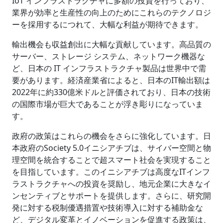
IoT インフラストラクチャに多額の投資を行っており、
業界が効率と生産性の向上のためにこれらのテクノロジ
ーを採用するにつれて、大幅な利益が期待できます。
輸出機会も収益創出に大幅な貢献しています。高品質の
サーバー、ストレージ システム、ネットワーク機器な
ど、日本の IT インフラストラクチャ製品は世界中で需
要があります。経済産業省によると、日本のIT輸出額は
2022年に約330億米ドルと評価されており、日本の技術
の国際市場が巨大であることが浮き彫りになっていま
す。
政府の政策はこれらの機会をさらに強化しています。日
本政府のSociety 5.0イニシアチブは、サイバー空間と物
理空間を統合することで超スマート社会を実現すること
を目指しています。このイニシアチブは高度なITインフ
ラストラクチャへの投資を奨励し、地元企業に大きなイ
ンセンティブとサポートを提供します。さらに、研究開
発に対する税制優遇措置や技術導入に対する補助金な
ど、デジタル変革とイノベーションを促進する政策は、