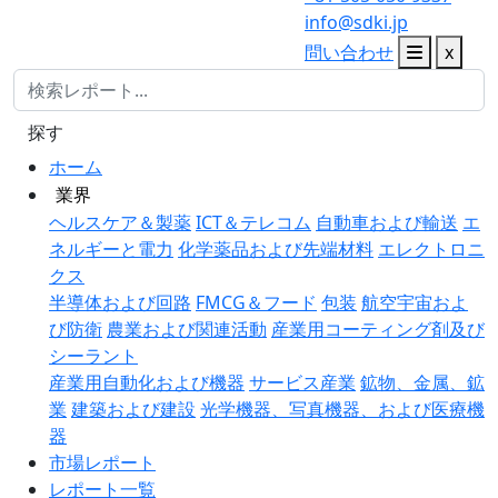
info@sdki.jp
問い合わせ
x
探す
ホーム
業界
ヘルスケア＆製薬
ICT＆テレコム
自動車および輸送
エ
ネルギーと電力
化学薬品および先端材料
エレクトロニ
クス
半導体および回路
FMCG＆フード
包装
航空宇宙およ
び防衛
農業および関連活動
産業用コーティング剤及び
シーラント
産業用自動化および機器
サービス産業
鉱物、金属、鉱
業
建築および建設
光学機器、写真機器、および医療機
器
市場レポート
レポート一覧