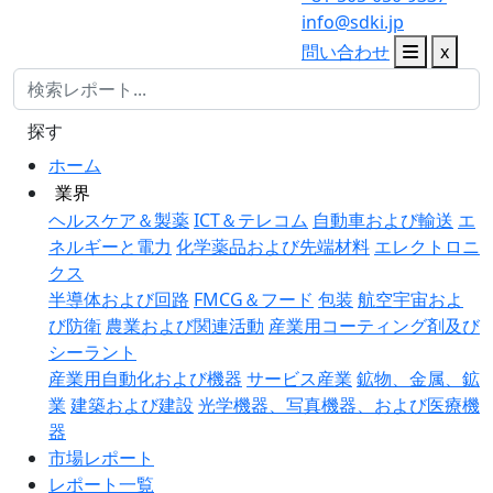
info@sdki.jp
問い合わせ
x
探す
ホーム
業界
ヘルスケア＆製薬
ICT＆テレコム
自動車および輸送
エ
ネルギーと電力
化学薬品および先端材料
エレクトロニ
クス
半導体および回路
FMCG＆フード
包装
航空宇宙およ
び防衛
農業および関連活動
産業用コーティング剤及び
シーラント
産業用自動化および機器
サービス産業
鉱物、金属、鉱
業
建築および建設
光学機器、写真機器、および医療機
器
市場レポート
レポート一覧