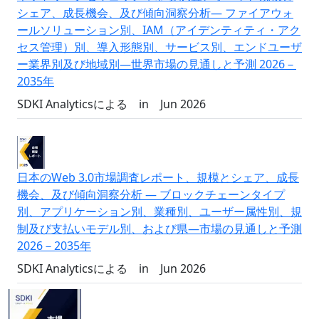
シェア、成長機会、及び傾向洞察分析― ファイアウォ
ールソリューション別、IAM（アイデンティティ・アク
セス管理）別、導入形態別、サービス別、エンドユーザ
ー業界別及び地域別―世界市場の見通しと予測 2026－
2035年
SDKI Analyticsによる
in
Jun 2026
日本のWeb 3.0市場調査レポート、規模とシェア、成長
機会、及び傾向洞察分析 ― ブロックチェーンタイプ
別、アプリケーション別、業種別、ユーザー属性別、規
制及び支払いモデル別、および県―市場の見通しと予測
2026－2035年
SDKI Analyticsによる
in
Jun 2026