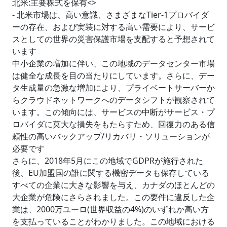
北米:主要株式を保有<>
- 北米市場は、高い意識、さまざまなTier-1プロバイダ
ーの存在、および実装に対する高い需要により、サービ
スとしての世界の災害保護市場を支配すると予想されて
います
中小企業の増加に伴い、この地域のデータセンター市場
は健全な成長を目の当たりにしています。さらに、デー
タ生成量の急激な増加により、プライベートサーバーか
らクラウドネットワークへのデータシフトが観察されて
います。この傾向には、サービスの中断がサービス・プ
ロバイダに莫大な損失をもたらすため、回復力のある信
頼性の高いバックアップ/リカバリ・ソリューションが
必要です
さらに、2018年5月にこの地域でGDPRが施行された
後、EU加盟国の誰に関する機密データも保存している
すべての企業に大きな影響を与え、カナダのほとんどの
大企業が危険にさらされました。この要件に違反した企
業は、2000万ユーロ(世界収益の4%)のいずれか高い方
を支払っていることがわかりました。この地域における