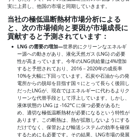
実に上昇し、他国の市場と同期していきます。
当社の極低温断熱材市場分析による
と、次の市場傾向と要因が市場成長に
貢献すると予測されています：
LNG の需要の増加―
世界的にクリーンなエネルギ
ー源への動きがあり、液化天然ガス (LNG) の必要
性が高まっています。今年のLNG供給量は4%増加
すると予想されており、2016－2020年の成長率
10%を大幅に下回っています。石炭や石油からの発
電所からの脱却を目指す国々にとって長らく後回し
だったLNGが、現在ではエネルギーに代わるよりク
リーンな代替手段として浮上しています。しかし、
液体状態の LNG は -162°C に保つ必要があるた
め、適切な極低温断熱材が必要になるという特性が
あります。この断熱は、熱が拡散しないようにする
だけでなく、保管および輸送システムの効率を確保
するためにも必要です。その結果、LNG市場の発展