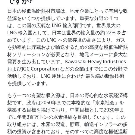
ですか
?
日本の極低温断熱材市場は、地元企業にとって有利な収
益源をいくつか提供しています。重要な分野の 1 つ
は、この国の広範な LNG 輸入部門です。世界最大の
LNG 輸入国として、日本は世界の輸入量の約 22% を占
めています。この LNG への依存度の高さにより、ガス
を効率的に貯蔵および輸送するための高度な極低温断熱
材ソリューションが必要となり、地元メーカーに多大な
需要を生み出しています。Kawasaki Heavy Industries
およびJGC Corporation などの企業はすでにこの分野で
活動しており、LNG 用途に合わせた最先端の断熱技術
を提供しています。
もう一つの有望な収入源は、日本の野心的な水素経済構
想です。政府は2050年までに本格的な「水素社会」を
構築する目標を掲げており、中間目標として2030年ま
でに年間3百万トンの水素供給を目指しています。この
取り組みには、水素の製造、貯蔵、輸送インフラへの多
額の投資が含まれており、そのすべてに高度な極低温断