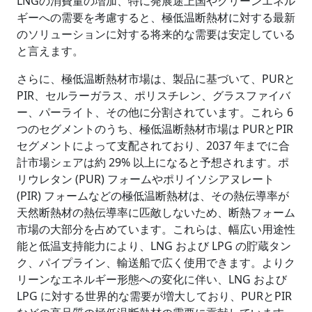
LNGの消費量の増加、特に発展途上国やクリーンエネル
ギーへの需要を考慮すると、極低温断熱材に対する最新
のソリューションに対する将来的な需要は安定している
と言えます。
さらに、極低温断熱材市場は、製品に基づいて、PURと
PIR、セルラーガラス、ポリスチレン、グラスファイバ
ー、パーライト、その他に分割されています。これら 6
つのセグメントのうち、極低温断熱材市場は PURとPIR
セグメントによって支配されており、2037 年までに合
計市場シェアは約 29% 以上になると予想されます。ポ
リウレタン (PUR) フォームやポリイソシアヌレート
(PIR) フォームなどの極低温断熱材は、その熱伝導率が
天然断熱材の熱伝導率に匹敵しないため、断熱フォーム
市場の大部分を占めています。これらは、幅広い用途性
能と低温支持能力により、LNG および LPG の貯蔵タン
ク、パイプライン、輸送船で広く使用できます。よりク
リーンなエネルギー形態への変化に伴い、LNG および
LPG に対する世界的な需要が増大しており、PURとPIR