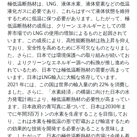
極低温断熱材は、LNG、液体水素、液体窒素などの低温
液化ガスに必要であり、これらはすべて液体状態を維持
するために低温に保つ必要があります。したがって、極
低温断熱材の成長は、クリーン エネルギーとしての世
界市場での LNG の使用の増加によるものと起因されて
います。この成長により、高性能断熱材は熱上昇を抑え
ており、安全性を高めるために不可欠なものとなりまし
た。さらに、日本では環境保護への取り組みが続いてお
り、よりクリーンなエネルギー源への転換が推し進めら
れているため、日本では極低温断熱材の需要が高まって
います。日本はLNG輸入に大幅な依存しています。
2021 年には、この国は世界の輸入量の約 22% を消費し
ました。さらに、「水素経済」の構築に向けた日本の水
力発電計画により、極低温断熱材の必要性が高まってい
ます。日本政府の青写真に基づいて、日本は2030年ま
でに年間3百万トンの水素を生産することを目指してお
り、これは水素を極低温の形で貯蔵および輸送するため
の効果的な技術を開発する必要があることを意味しま
す。したがって、日本の極低温断熱
材
の市場は今後も着