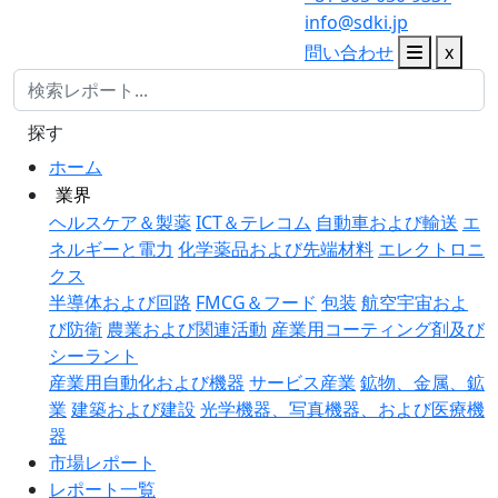
info@sdki.jp
問い合わせ
x
探す
ホーム
業界
ヘルスケア＆製薬
ICT＆テレコム
自動車および輸送
エ
ネルギーと電力
化学薬品および先端材料
エレクトロニ
クス
半導体および回路
FMCG＆フード
包装
航空宇宙およ
び防衛
農業および関連活動
産業用コーティング剤及び
シーラント
産業用自動化および機器
サービス産業
鉱物、金属、鉱
業
建築および建設
光学機器、写真機器、および医療機
器
市場レポート
レポート一覧