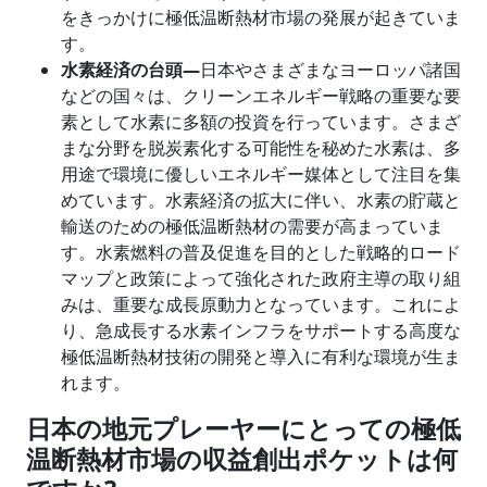
をきっかけに極低温断熱材市場の発展が起きていま
す。
水素経済の台頭―
日本やさまざまなヨーロッパ諸国
などの国々は、クリーンエネルギー戦略の重要な要
素として水素に多額の投資を行っています。さまざ
まな分野を脱炭素化する可能性を秘めた水素は、多
用途で環境に優しいエネルギー媒体として注目を集
めています。水素経済の拡大に伴い、水素の貯蔵と
輸送のための極低温断熱材の需要が高まっていま
す。水素燃料の普及促進を目的とした戦略的ロード
マップと政策によって強化された政府主導の取り組
みは、重要な成長原動力となっています。これによ
り、急成長する水素インフラをサポートする高度な
極低温断熱材技術の開発と導入に有利な環境が生ま
れます。
日本の地元プレーヤーにとっての極低
温断熱材市場の収益創出ポケットは何