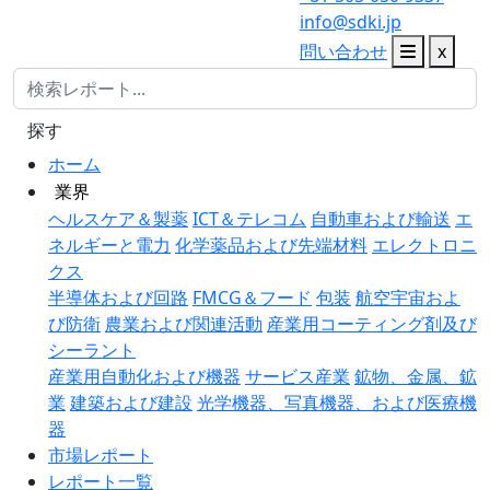
info@sdki.jp
問い合わせ
x
探す
ホーム
業界
ヘルスケア＆製薬
ICT＆テレコム
自動車および輸送
エ
ネルギーと電力
化学薬品および先端材料
エレクトロニ
クス
半導体および回路
FMCG＆フード
包装
航空宇宙およ
び防衛
農業および関連活動
産業用コーティング剤及び
シーラント
産業用自動化および機器
サービス産業
鉱物、金属、鉱
業
建築および建設
光学機器、写真機器、および医療機
器
市場レポート
レポート一覧