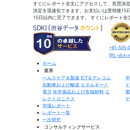
すぐにレポート全文にアクセスして、意思決定
決定を迅速化できます。お支払いは受領後15
15日以内に完了できます。
すぐにレポート全
+81-505-
問い合わ
ホーム
業界
ヘルスケア＆製薬
ICT＆テレコム
自動車および輸送
エネルギーと
電力
化学薬品および先端材料
エ
レクトロニクス
市場レポート
レポート一覧
一次研究
コンサルティングサービス