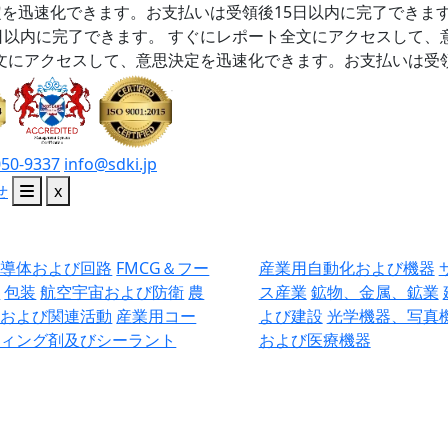
を迅速化できます。お支払いは受領後15日以内に完了できま
日以内に完了できます。
すぐにレポート全文にアクセスして、
文にアクセスして、意思決定を迅速化できます。お支払いは受領
050-9337
info@sdki.jp
せ
x
半導体および回路
FMCG＆フー
産業用自動化および機器
ド
包装
航空宇宙および防衛
農
ス産業
鉱物、金属、鉱業
業および関連活動
産業用コー
よび建設
光学機器、写真
ティング剤及びシーラント
および医療機器