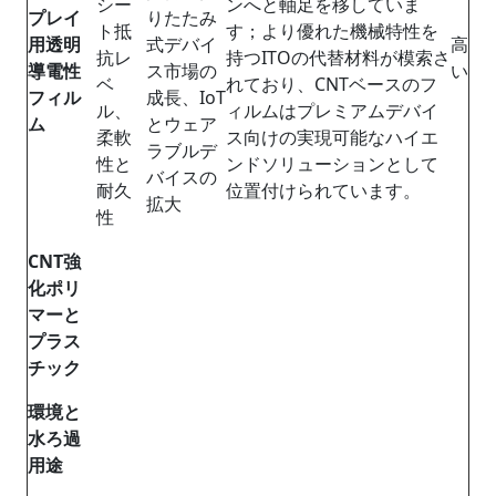
シー
ンへと軸足を移していま
プレイ
りたたみ
ト抵
す；より優れた機械特性を
用透明
式デバイ
高
抗レ
持つITOの代替材料が模索さ
導電性
ス市場の
い
ベ
れており、CNTベースのフ
フィル
成長、IoT
ル、
ィルムはプレミアムデバイ
ム
とウェア
柔軟
ス向けの実現可能なハイエ
ラブルデ
性と
ンドソリューションとして
バイスの
耐久
位置付けられています。
拡大
性
CNT
強
化ポリ
マーと
プラス
チック
環境と
水ろ過
用途