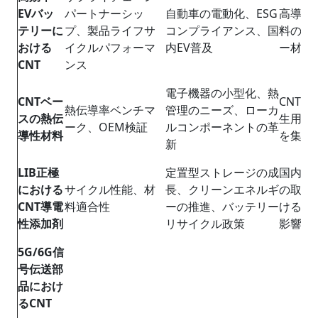
EV
バッ
パートナーシッ
自動車の電動化、ESG
高導電
テリーに
プ、製品ライフサ
コンプライアンス、国
料の需
おける
イクルパフォーマ
内EV普及
ー材料
CNT
ンス
電子機器の小型化、熱
CNT
ベー
CNT
熱伝導率ベンチマ
管理のニーズ、ローカ
スの熱伝
生用電
ーク、OEM検証
ルコンポーネントの革
導性材料
を集め
新
LIB
正極
定置型ストレージの成
国内の
における
サイクル性能、材
長、クリーンエネルギ
の取り
CNT
導電
料適合性
ーの推進、バッテリー
ける先
性添加剤
リサイクル政策
影響を
5G/6G
信
号伝送部
品におけ
る
CNT