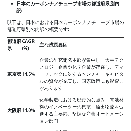
日本のカーボンナノチューブ市場の都道府県別内
訳:
以下は、日本における日本カーボンナノチューブ市場の
都道府県別の内訳の概要です:
都道府
CAGR
主な成長要因
県
(%)
企業の研究開発本部が集中し、大手テク
ノロジー企業や化学企業が存在し、ディ
東京都
14.5%
ープテックに対するベンチャーキャピタ
ルの資金が充実し、国家政策にも影響力
があります
化学製造における歴史的な強み、電池材
料のイノベーターの集積、輸出物流を促
大阪府
14.0%
進する主要港、堅調な産業オートメーシ
ョン部門