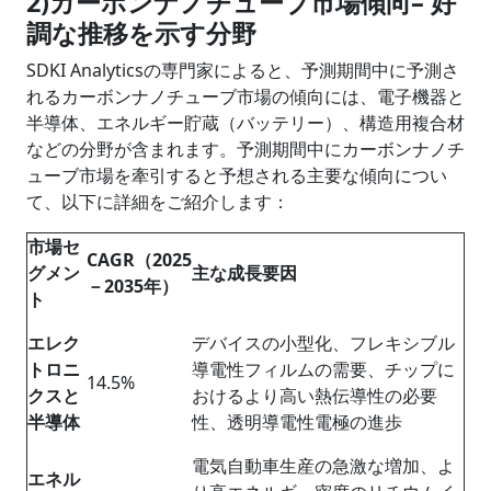
2)カーボンナノチューブ市場傾向– 好
調な推移を示す分野
SDKI Analyticsの専門家によると、予測期間中に予測さ
れるカーボンナノチューブ市場の傾向には、電子機器と
半導体、エネルギー貯蔵（バッテリー）、構造用複合材
などの分野が含まれます。予測期間中にカーボンナノチ
ューブ市場を牽引すると予想される主要な傾向につい
て、以下に詳細をご紹介します：
市場セ
CAGR
（
2025
グメン
主な成長
要因
－
2035
年）
ト
エレク
デバイスの小型化、フレキシブル
トロニ
導電性フィルムの需要、チップに
14.5%
クスと
おけるより高い熱伝導性の必要
半導体
性、透明導電性電極の進歩
電気自動車生産の急激な増加、よ
エネル