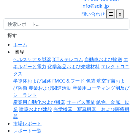
info@sdki.jp
問い合わせ
x
探す
ホーム
業界
ヘルスケア＆製薬
ICT＆テレコム
自動車および輸送
エ
ネルギーと電力
化学薬品および先端材料
エレクトロニ
クス
半導体および回路
FMCG＆フード
包装
航空宇宙およ
び防衛
農業および関連活動
産業用コーティング剤及び
シーラント
産業用自動化および機器
サービス産業
鉱物、金属、鉱
業
建築および建設
光学機器、写真機器、および医療機
器
市場レポート
レポート一覧