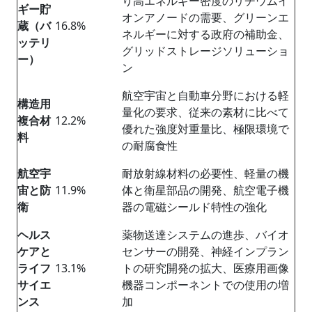
り高エネルギー密度のリチウムイ
ギー貯
オンアノードの需要、グリーンエ
蔵（バ
16.8%
ネルギーに対する政府の補助金、
ッテリ
グリッドストレージソリューショ
ー）
ン
航空宇宙と自動車分野における軽
構造用
量化の要求、従来の素材に比べて
複合材
12.2%
優れた強度対重量比、極限環境で
料
の耐腐食性
航空宇
耐放射線材料の必要性、軽量の機
宙
と
防
11.9%
体と衛星部品の開発、航空電子機
衛
器の電磁シールド特性の強化
ヘルス
薬物送達システムの進歩、バイオ
ケアと
センサーの開発、神経インプラン
ライフ
13.1%
トの研究開発の拡大、医療用画像
サイエ
機器コンポーネントでの使用の増
ンス
加