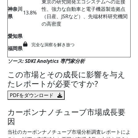
東京の研究開発エコシステムへの近接
神奈川
性、強力な自動車と電子機器製造拠点
13.8%
県
（日産、JSRなど）、先端材料研究機関
の高密度
愛知県
完全な洞察を解き放つ
福岡県
ソース
: SDKI Analytics
専門家分析
この市場とその成長に影響を与え
たレポートが必要ですか?
PDFをダウンロード
カーボンナノチューブ市場成長要
因
当社のカーボンナノチューブ市場分析調査レポートによ