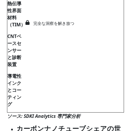
熱伝導
性界面
材料
完全な洞察を解き放つ
（TIM）
CNT
ベ
ースセ
ンサー
と診断
装置
導電性
インク
とコー
ティン
グ
ソース: SDKI Analytics 専門家分析
カーボンナノチューブシェアの世