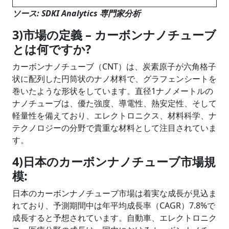
ソース
: SDKI Analytics
専門家分析
3)市場の定義 – カーボンナノチューブ
とは何ですか?
カーボンナノチューブ（CNT）は、炭素原子が六角格子
状に配列した円筒状のナノ材料で、グラフェンシートを
巻いたような形状をしています。直径1ナノメートルの
ナノチューブは、優た強度、導電性、熱安定性、そして
軽量性を備えており、エレクトロニクス、材料科学、ナ
テクノロジーの分野で貴重な材料として注目されていま
す。
4)日本のカーボンナノチューブ市場規
模:
日本のカーボンナノチューブ市場は着実な成長が見込ま
れており、予測期間中は年平均成長率（CAGR）7.8%で
成長すると予想されています。自動車、エレクトロニク