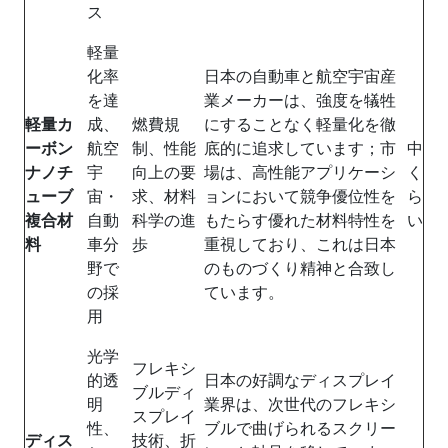
ス
軽量
化率
日本の自動車と航空宇宙産
を達
業メーカーは、強度を犠牲
軽量カ
成、
燃費規
にすることなく軽量化を徹
ーボン
航空
制、性能
底的に追求しています；市
中
ナノチ
宇
向上の要
場は、高性能アプリケーシ
く
ューブ
宙・
求、材料
ョンにおいて競争優位性を
ら
複合材
自動
科学の進
もたらす優れた材料特性を
い
料
車分
歩
重視しており、これは日本
野で
のものづくり精神と合致し
の採
ています。
用
光学
フレキシ
的透
日本の好調なディスプレイ
ブルディ
明
業界は、次世代のフレキシ
スプレイ
性、
ブルで曲げられるスクリー
ディス
技術、折