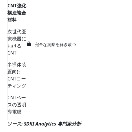
CNT
強化
構造複合
材料
次世代医
療機器に
完全な洞察を解き放つ
おける
CNT
半導体装
置向け
CNTコー
ティング
CNTベー
スの透明
導電膜
ソース
: SDKI Analytics
専門家分析