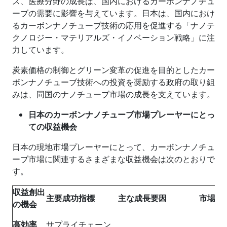
ス、医療分野の成長は、国内におけるカーボンナノチュ
ーブの需要に影響を与えています。日本は、国内におけ
るカーボンナノチューブ技術の応用を促進する「ナノテ
クノロジー・マテリアルズ・イノベーション戦略」に注
力しています。
炭素価格の制御とグリーン変革の促進を目的としたカー
ボンナノチューブ技術への投資を奨励する政府の取り組
みは、同国のナノチューブ市場の成長を支えています。
日本のカーボンナノチューブ市場プレーヤーにとっ
ての収益機会
日本の現地市場プレーヤーにとって、カーボンナノチュ
ーブ市場に関連するさまざまな収益機会は次のとおりで
す。
収益創出
主要成功指標
主な成長
要因
市場イ
の機会
高効率
サプライチェーン