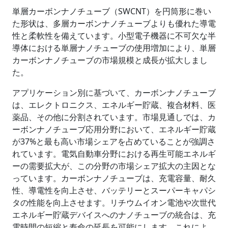
単層カーボンナノチューブ（SWCNT）を円筒形に巻い
た形状は、多層カーボンナノチューブよりも優れた導電
性と柔軟性を備えています。小型電子機器に不可欠な半
導体における単層ナノチューブの使用増加により、単層
カーボンナノチューブの市場規模と成長が拡大しまし
た。
アプリケーション別に基づいて、カーボンナノチューブ
は、エレクトロニクス、エネルギー貯蔵、複合材料、医
薬品、その他に分割されています。市場見通しでは、カ
ーボンナノチューブ応用分野において、エネルギー貯蔵
が37%と最も高い市場シェアを占めていることが強調さ
れています。電気自動車分野における再生可能エネルギ
ーの需要拡大が、この分野の市場シェア拡大の主因とな
っています。カーボンナノチューブは、充電容量、耐久
性、導電性を向上させ、バッテリーとスーパーキャパシ
タの性能を向上させます。リチウムイオン電池や次世代
エネルギー貯蔵デバイスへのナノチューブの統合は、充
電時間の短縮と寿命の延長を可能にします。これによ