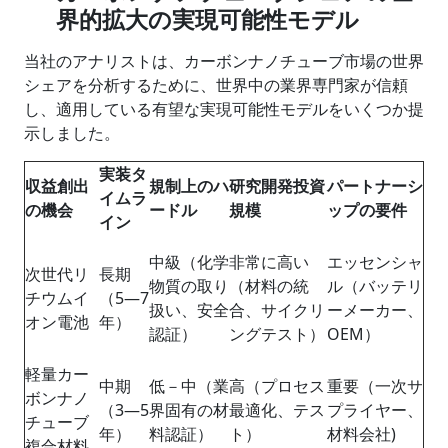
界的拡大の実現可能性モデル
当社のアナリストは、カーボンナノチューブ市場の世界
シェアを分析するために、世界中の業界専門家が信頼
し、適用している有望な実現可能性モデルをいくつか提
示しました。
実装タ
収益創出
規制上のハ
研究開発投資
パートナーシ
イムラ
の機会
ードル
規模
ップの要件
イン
中級（化学
非常に高い
エッセンシャ
次世代リ
長期
物質の取り
（材料の統
ル（バッテリ
チウムイ
（5―7
扱い、安全
合、サイクリ
ーメーカー、
オン電池
年）
認証）
ングテスト）
OEM）
軽量カー
中期
低－中（業
高（プロセス
重要（一次サ
ボンナノ
（3―5
界固有の材
最適化、テス
プライヤー、
チューブ
年）
料認証）
ト）
材料会社)
複合材料