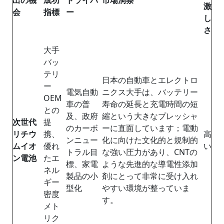
激
会
指標
ー
し
さ
大手
バッ
テリ
日本の自動車とエレクトロ
ー
電気自動
ニクス大手は、バッテリー
OEM
車の普
寿命の延長と充電時間の短
との
及、政府
縮という大きなプレッシャ
次世代
提
のカーボ
ーに直面しています；電動
リチウ
携、
高
ンニュー
化に向けた文化的と規制的
ムイオ
優れ
い
トラル目
な強い圧力があり、CNTの
ン電池
たエ
標、家電
ような先進的な導電性添加
ネル
製品の小
剤にとって非常に受け入れ
ギー
型化
やすい環境が整っていま
密度
す。
メト
リク