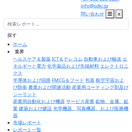
info@sdki.jp
問い合わせ
x
探す
ホーム
業界
ヘルスケア＆製薬
ICT＆テレコム
自動車および輸送
エ
ネルギーと電力
化学薬品および先端材料
エレクトロニ
クス
半導体および回路
FMCG＆フード
包装
航空宇宙およ
び防衛
農業および関連活動
産業用コーティング剤及び
シーラント
産業用自動化および機器
サービス産業
鉱物、金属、鉱
業
建築および建設
光学機器、写真機器、および医療機
器
市場レポート
レポート一覧