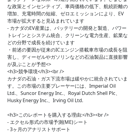
な政策とインセンティブ、車両価格の低下、航続距離の
増加、充電時間の短縮、ゼロエミッションにより、EV
市場が拡大すると見込まれています
- カナダのEV産業は、バッテリーの開発と製造、パワー
トレインとシステム統合、クリーンな電力生産、鉱業な
どの分野で成長を続けています
・前述の要因が従来のICエンジン搭載車市場の成長を阻
害し、ディーゼルやガソリンなどの石油製品に直接影響
が及ぶことが予想<>
<h3>競争環境</h3><br />
カナダの石油・ガス下流市場は緩やかに統合されていま
す。この市場の主要プレーヤーには、Imperial Oil
Ltd.、Suncor Energy Inc.、Royal Dutch Shell Plc、
Husky Energy Inc.、Irving Oil Ltd.
<h3>このレポートを購入する理由:</h3><br />
- エクセル形式の市場予測(ME)シート
- 3ヶ月のアナリストサポート