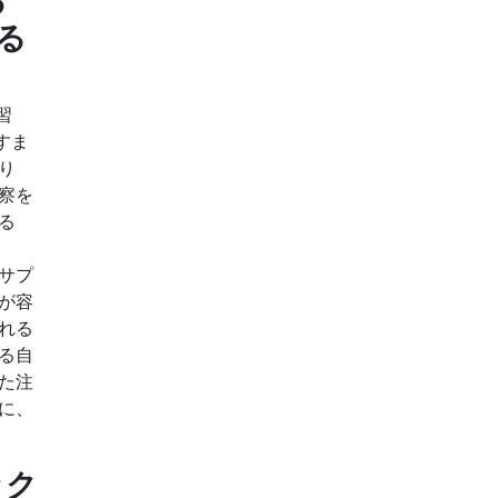
る
る
習
ますま
り
察を
る
サプ
が容
れる
る自
た注
に、
ック