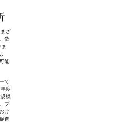
析
さまざ
り、偽
いま
ま
可能
ーで
1年度
大規模
、ブ
おけ
促進