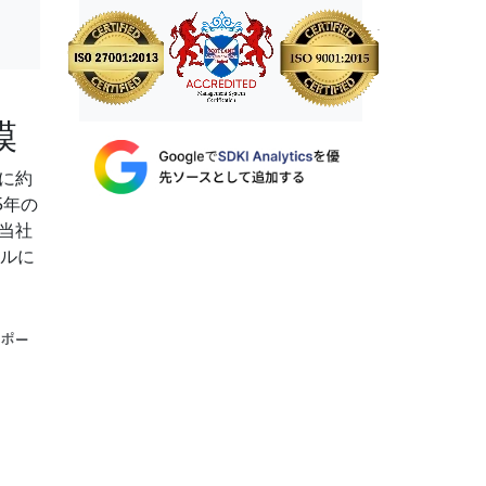
模
に約
5年の
当社
ドルに