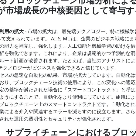
るブロックチェーン市場分析によ
が市場成長の中核要因として寄与す
利用の拡大
-
市場の拡大は、最先端テクノロジー、特に機械学
によって支えられています。 AI と ML は、企業のビジネス戦略に
の能力を補完し、強化します。人工知能と機械学習の助けを借
析を強化できます。これにより、企業は規範的かつ予測的な洞
ルート計画が改善されます。たとえば、当社のアナリストによ
ン テクノロジーがビジネスを強化できると信じています。
セスの急速な自動化の結果、市場が拡大しています。自動化は
おり、ブロックチェーン技術の使用により、この変化への適応
定の基準が満たされた場合に「スマートコントラクト」と呼ば
ようにすることで、自動化をより便利にしています。組織によ
ブロックチェーン上のスマートコントラクトです。自動化され
業による介入や関連するエラーを減らすのに役立ちます。さら
された運用の透明性とセキュリティが強化されます。
、
サプライチェーンにおけるブロ