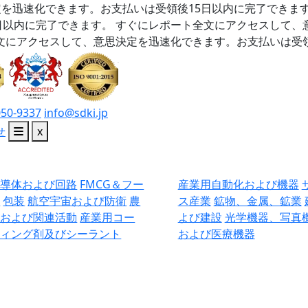
を迅速化できます。お支払いは受領後15日以内に完了できま
日以内に完了できます。
すぐにレポート全文にアクセスして、
文にアクセスして、意思決定を迅速化できます。お支払いは受領
050-9337
info@sdki.jp
せ
x
半導体および回路
FMCG＆フー
産業用自動化および機器
ド
包装
航空宇宙および防衛
農
ス産業
鉱物、金属、鉱業
業および関連活動
産業用コー
よび建設
光学機器、写真
ティング剤及びシーラント
および医療機器