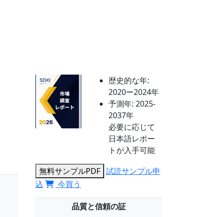
歴史的な年:
2020ー2024年
予測年:
2025-
2037年
必要に応じて
日本語レポー
トが入手可能
無料サンプルPDF
試読サンプル申
込
今買う
品質と信頼の証