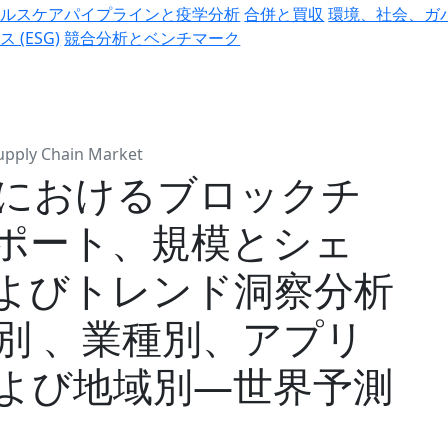
ヘルスケアパイプラインと疫学分析
合併と買収
環境、社会、ガ
ス (ESG)
競合分析とベンチマーク
Supply Chain Market
におけるブロックチ
ポート、規模とシェ
よびトレンド洞察分析
別 、業種別、アプリ
よび地域別―世界予測