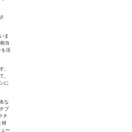
さ
いま
ル相当
ンを活
す。
て、
ンに
名な
チブ
クチ
と研
リュー