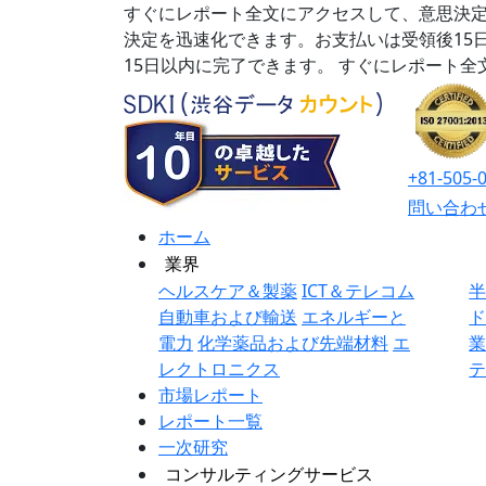
すぐにレポート全文にアクセスして、意思決定
決定を迅速化できます。お支払いは受領後15
15日以内に完了できます。
すぐにレポート全
+81-505-
問い合わ
ホーム
業界
ヘルスケア＆製薬
ICT＆テレコム
自動車および輸送
エネルギーと
電力
化学薬品および先端材料
エ
レクトロニクス
市場レポート
レポート一覧
一次研究
コンサルティングサービス