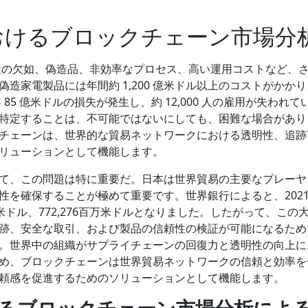
おけるブロックチェーン市場分
性の欠如、偽造品、非効率なプロセス、高い運用コストなど、
造家電製品には年間約 1,200 億米ドル以上のコストがかか
5 億米ドルの損失が発生し、約 12,000 人の雇用が失われて
特定することは、不可能ではないにしても、困難な場合があり
チェーンは、世界的な貿易ネットワークにおける透明性、追跡
リューションとして機能します。
て、この問題は特に重要だ。日本は世界貿易の主要なプレーヤ
性を確保することが極めて重要です。世界銀行によると、202
万米ドル、772,276百万米ドルとなりました。したがって、この
跡、安全な取引、および製品の信頼性の検証が可能になるため
。世界中の組織がサプライチェーンの回復力と透明性の向上に
め、ブロックチェーンは世界貿易ネットワークの信頼と効率を
頼感を促進するためのソリューションとして機能します。