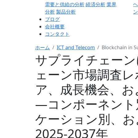
需要と供給の分析
経済分析
業界
分析
製品分析
ン
ブログ
会社概要
コンタクト
ホーム
ICT and Telecom
Blockchain in 
サプライチェーン
ェーン市場調査レ
ア、成長機会、お
―コンポーネント
ケーション別、お
2025-2037年