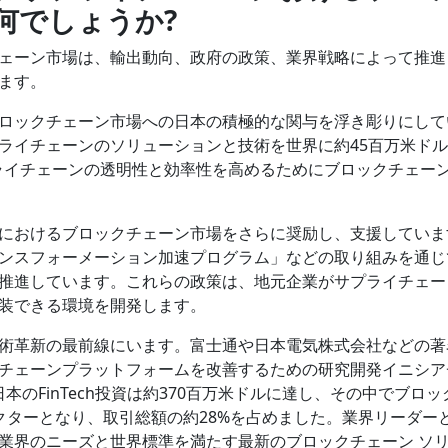
何でしょうか
?
ェーン市場は、輸出動向、政府の政策、業界戦略によって推進
ます。
ロックチェーン市場への日本の積極的な関与を浮き彫りにして
ライチェーンのソリューションと技術を世界に約45百万米ド
プライチェーンの透明性と効率性を高めるためにブロックチェー
におけるブロックチェーン市場をさらに奨励し、支援していま
ンスフォーメーション加速プログラム」などの取り組みを通じ
推進しています。これらの政策は、地元企業がサプライチェー
装できる環境を開発します。
術革新の最前線にいます。富士通や日本電気株式会社などの著
チェーンプラットフォームを改善するための研究開発イニシア
本のFinTech投資は約370百万米ドルに達し、その中でブロッ
ブセクターとなり、取引総額の約28%を占めました。業界リーダー
業界のニーズと世界標準を満たす最新のブロックチェーン ソ