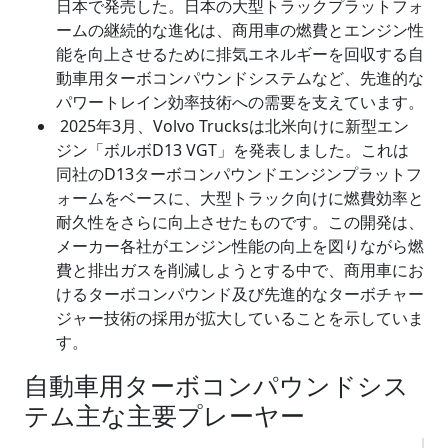
日本で発売した。日本の大型トラックプラットフォ
ームの継続的な進化は、商用車の燃費とエンジン性
能を向上させるために排気エネルギーを回収する自
動車用ターボコンパウンドシステムなど、先進的な
パワートレイン効率技術への需要を支えています。
2025年3月、Volvo Trucksは北米向けに新型エン
ジン「ボルボD13 VGT」を発表しました。これは
同社のD13ターボコンパウンドエンジンプラットフ
ォームをベースに、大型トラック向けに燃費効率と
耐久性をさらに向上させたものです。この開発は、
メーカー各社がエンジン性能の向上を図りながら燃
費と排出ガスを削減しようとする中で、商用車にお
けるターボコンパウンド及び先進的なターボチャー
ジャー技術の採用が拡大していることを示していま
す。
自動車用ターボコンパウンドシス
テム主な主要プレーヤー