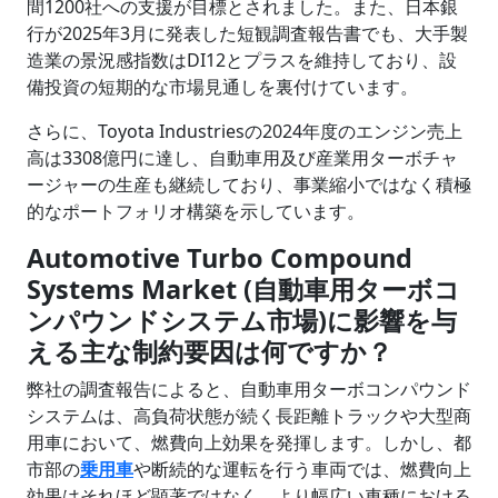
間1200社への支援が目標とされました。また、日本銀
行が2025年3月に発表した短観調査報告書でも、大手製
造業の景況感指数はDI12とプラスを維持しており、設
備投資の短期的な市場見通しを裏付けています。
さらに、Toyota Industriesの2024年度のエンジン売上
高は3308億円に達し、自動車用及び産業用ターボチャ
ージャーの生産も継続しており、事業縮小ではなく積極
的なポートフォリオ構築を示しています。
Automotive Turbo Compound
Systems Market (自動車用ターボコ
ンパウンドシステム市場)に影響を与
える主な制約要因は何ですか？
弊社の調査報告によると、自動車用ターボコンパウンド
システムは、高負荷状態が続く長距離トラックや大型商
用車において、燃費向上効果を発揮します。しかし、都
市部の
乗用車
や断続的な運転を行う車両では、燃費向上
効果はそれほど顕著ではなく、より幅広い車種における