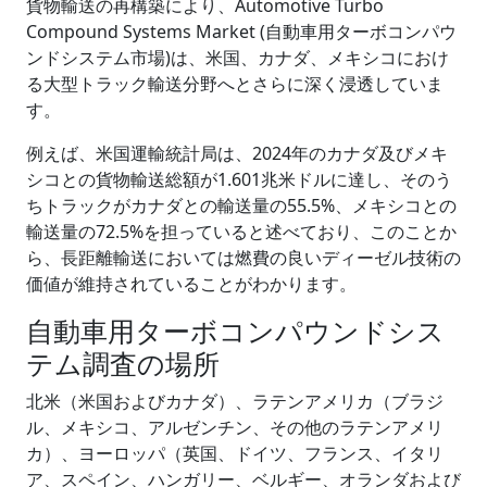
貨物輸送の再構築により、Automotive Turbo
Compound Systems Market (自動車用ターボコンパウ
ンドシステム市場)は、米国、カナダ、メキシコにおけ
る大型トラック輸送分野へとさらに深く浸透していま
す。
例えば、米国運輸統計局は、2024年のカナダ及びメキ
シコとの貨物輸送総額が1.601兆米ドルに達し、そのう
ちトラックがカナダとの輸送量の55.5%、メキシコとの
輸送量の72.5%を担っていると述べており、このことか
ら、長距離輸送においては燃費の良いディーゼル技術の
価値が維持されていることがわかります。
自動車用ターボコンパウンドシス
テム調査の場所
北米（米国およびカナダ）、ラテンアメリカ（ブラジ
ル、メキシコ、アルゼンチン、その他のラテンアメリ
カ）、ヨーロッパ（英国、ドイツ、フランス、イタリ
ア、スペイン、ハンガリー、ベルギー、オランダおよび