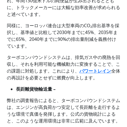
れ、年間130億米ドルの純便益が生み出されるととも
に、トラックメーカーには大幅な効率改善が求められる
と述べています。
同様に、ヨーロッパ連合は大型車両のCO₂排出基準を採
択し、基準値と比較して2030年までに45%、2035年ま
でに65%、2040年までに90%の排出量削減を義務付け
ています。
ターボコンパウンドシステムは、排気ガス中の廃熱を回
収し、それを利用可能な機械動力に変換することで、こ
の課題に対処します。これにより、
パワートレイン
全体
の再設計を必要とせずに燃費が向上します。
長距離貨物輸送量 –
弊社の調査報告によると、ターボコンパウンドシステム
は、エンジンが高負荷かつ安定して長距離を走行するよ
うな環境で真価を発揮します。公式の貨物統計による
と、このような運用環境は非常に広範に及んでいます。