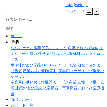
info@sdki.jp
問い合わせ
x
探す
ホーム
業界
ヘルスケア＆製薬
ICT＆テレコム
自動車および輸送
エ
ネルギーと電力
化学薬品および先端材料
エレクトロニ
クス
半導体および回路
FMCG＆フード
包装
航空宇宙およ
び防衛
農業および関連活動
産業用コーティング剤及び
シーラント
産業用自動化および機器
サービス産業
鉱物、金属、鉱
業
建築および建設
光学機器、写真機器、および医療機
器
市場レポート
レポート一覧