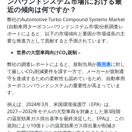
ンパウンドシステム市場)における最
近の傾向は何ですか？
弊社のAutomotive Turbo Compound Systems Market
(自動車用ターボコンパウンドシステム市場)分析調査レ
ポートによると、以下の市場傾向と要因が市場成長の主
要な推進力として貢献すると予測されています。
世界の大型車両向けCO₂規制 –
弊社の調査レポートによると、規制当局が
商用車
に対し
て厳しいCO₂削減要件を課す一方で、メーカーが規制遵
守を達成するための柔軟性も認めているため、自動車用
ターボコンパウンドシステムの重要性が高まっていま
す。
例えば、2024年3月、米国環境保護庁（EPA）は、
2027―2032年モデルの大型車両を対象とした第3段階
の温室効果ガス排出基準を最終決定した。EPAは、この
規則により10億トンの温室効果ガス排出量が削減さ