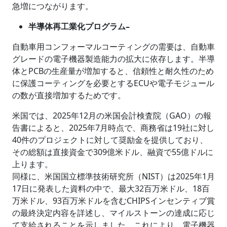
急増につながります。
半導体再工業化プログラム–
自動車用コンフォーマルコーティングの需要は、自動車
グレードの電子機器製造能力の拡大に依存します。半導
体とPCBの生産量が増加すると、信頼性と耐久性のため
に保護コーティングを必要とするECUや電子モジュール
の数が直接増加するためです。
米国では、2025年12月の米国会計検査院（GAO）の報
告書によると、2025年7月時点で、商務省は19社に対し
40件のプロジェクトに対して奨励金を提供しており、
その総額は直接資金で309億米ドル、融資で55億ドルに
上ります。
同様に、米国国立標準技術研究所（NIST）は2025年1月
17日に発表した資料の中で、最大32百万米ドル、18百
万米ドル、93百万米ドルを含むCHIPSインセンティブ賞
の最終決定内容を詳述し、マイルストーンの達成に応じ
て支給されることを示しました。これにより、電子機器