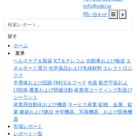
info@sdki.jp
問い合わせ
x
探す
ホーム
業界
ヘルスケア＆製薬
ICT＆テレコム
自動車および輸送
エ
ネルギーと電力
化学薬品および先端材料
エレクトロニ
クス
半導体および回路
FMCG＆フード
包装
航空宇宙およ
び防衛
農業および関連活動
産業用コーティング剤及び
シーラント
産業用自動化および機器
サービス産業
鉱物、金属、鉱
業
建築および建設
光学機器、写真機器、および医療機
器
市場レポート
レポート一覧