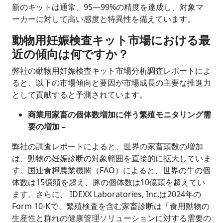
新のキットは通常、95―99%の精度を達成し、対象マ
ーカーに対して高い感度と特異性を備えています。
動物用妊娠検査キット市場における最
近の傾向は何ですか？
弊社の動物用妊娠検査キット市場分析調査レポートによ
ると、以下の市場傾向と要因が市場成長の主要な推進力
として貢献すると予測されています。
商業用家畜の個体数増加に伴う繁殖モニタリング需
要の増加 –
弊社の調査レポートによると、世界の家畜頭数の増加
は、動物の妊娠診断の対象範囲を直接的に拡大していま
す。国連食糧農業機関（FAO）によると、世界の牛の個
体数は15億頭を超え、豚の個体数は10億頭を超えてい
ます。さらに、 IDEXX Laboratories, Inc.は2024年の
Form 10-Kで、繁殖検査を含む家畜診断は「食用動物の
生産性と群れの健康管理ソリューションに対する需要の