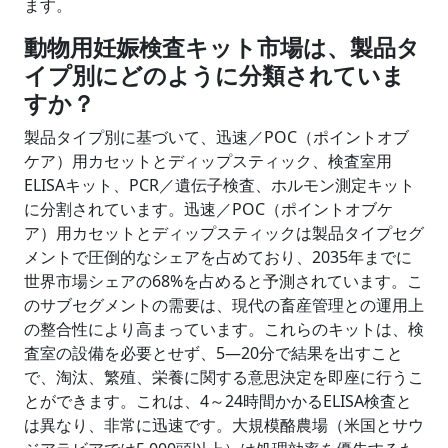
ます。
動物用妊娠検査キット市場は、
製品タ
イプ別にどのように分類されていま
すか
？
製品タイプ別に基づいて、迅速／POC（ポイントオブ
ケア）用カセットとディップスティック、検査室用
ELISAキット、PCR／遺伝子検査、ホルモン測定キット
に分割されています。迅速／POC（ポイントオブケ
ア）用カセットとディップスティックは製品タイプセグ
メントで圧倒的なシェアを占めており、2035年までに
世界市場シェアの68%を占めると予測されています。こ
のサブセグメントの需要は、現代の畜産管理との運用上
の整合性により高まっています。これらのキットは、検
査室の設備を必要とせず、5―20分で結果を出すこと
で、淘汰、繁殖、栄養に関する意思決定を即座に行うこ
とができます。これは、4～24時間かかるELISA検査と
は異なり、非常に迅速です。大規模酪農場（米国とサウ