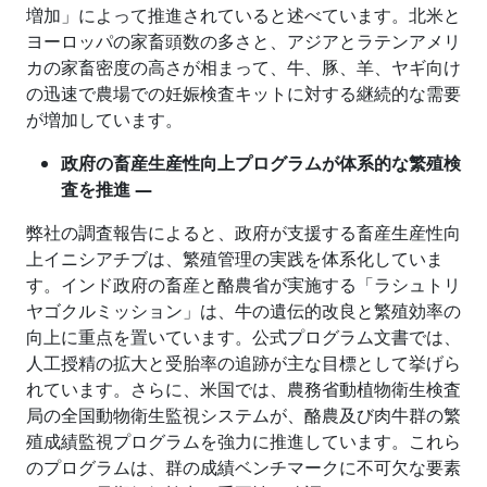
増加」によって推進されていると述べています。北米と
ヨーロッパの家畜頭数の多さと、アジアとラテンアメリ
カの家畜密度の高さが相まって、牛、豚、羊、ヤギ向け
の迅速で農場での妊娠検査キットに対する継続的な需要
が増加しています。
政府の畜産生産性向上プログラムが体系的な繁殖検
査を推進 ―
弊社の調査報告によると、政府が支援する畜産生産性向
上イニシアチブは、繁殖管理の実践を体系化していま
す。インド政府の畜産と酪農省が実施する「ラシュトリ
ヤゴクルミッション」は、牛の遺伝的改良と繁殖効率の
向上に重点を置いています。公式プログラム文書では、
人工授精の拡大と受胎率の追跡が主な目標として挙げら
れています。さらに、米国では、農務省動植物衛生検査
局の全国動物衛生監視システムが、酪農及び肉牛群の繁
殖成績監視プログラムを強力に推進しています。これら
のプログラムは、群の成績ベンチマークに不可欠な要素