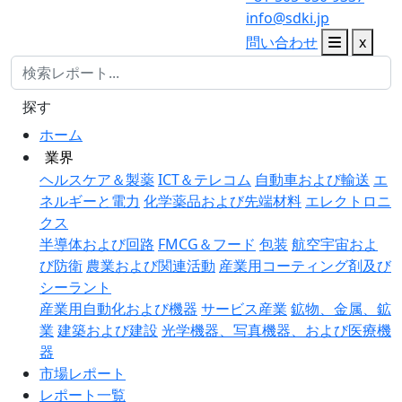
info@sdki.jp
問い合わせ
x
探す
ホーム
業界
ヘルスケア＆製薬
ICT＆テレコム
自動車および輸送
エ
ネルギーと電力
化学薬品および先端材料
エレクトロニ
クス
半導体および回路
FMCG＆フード
包装
航空宇宙およ
び防衛
農業および関連活動
産業用コーティング剤及び
シーラント
産業用自動化および機器
サービス産業
鉱物、金属、鉱
業
建築および建設
光学機器、写真機器、および医療機
器
市場レポート
レポート一覧