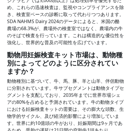
ジアラビアでは5,000頭以上）は処理効率を優先するた
め、これらの迅速検査は、監視やコンプライアンスを除
き、検査室ベースの診断に取って代わりつつあります。
SDA NAHMS Dairy 2024のデータによると、米国の酪
農場の68.3%が、農場外の検査室ではなく、農場内の牛
のそばで検査を行っています。これは構造的な優位性を
強化し、世界的な普及の可能性を広げています。
動物用妊娠検査キット市場は、
動物種
別によってどのように区分されてい
ますか
？
動物種別に基づいて、牛、馬、豚、羊と山羊、伴侶動物
に分割されています。牛サブセグメントは動物タイプセ
グメントを支配しており、2035年までに世界市場シェ
アの80%を占めると予測されています。牛の動物タイプ
における妊娠検査キットの需要は、その膨大な頭数、生
物学的サイクル、及び経済的影響により増加していま
す。世界に約10億頭の牛がおり、妊娠期間は9ヶ月であ
るため、受胎の遅延は21日間の空胎牛1頭あたり