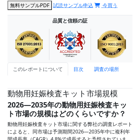
無料サンプルPDF
試読サンプル申込
今買う
品質と信頼の証
このレポートについて
目次
調査の場所
試読サンプル申込
動物用妊娠検査キット市場規模
2026―2035年の動物用妊娠検査キッ
ト市場の規模はどのくらいですか？
動物用妊娠検査キット市場に関する弊社の調査レポート
によると、同市場は予測期間2026―2035年中に複利年
間成長率（CAGR）4.8%で成長すると予想されていま