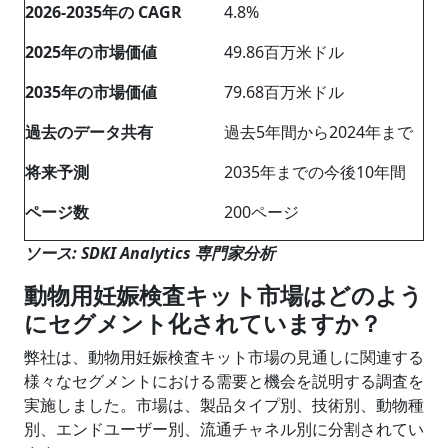
2026-2035
年の
CAGR
4.8%
202
5
年の市場価値
49.86百万米ドル
2035
年の市場価値
79.68百万米ドル
過去のデータ共有
過去5年間から2024年まで
将来予測
2035年までの今後10年間
ページ数
200ページ
ソース: SDKI Analytics 専門家分析
動物用妊娠検査キット市場はどのよう
にセグメント化されていますか？
弊社は、動物用妊娠検査キット市場の見通しに関連する
様々なセグメントにおける需要と機会を説明する調査を
実施しました。市場は、製品タイプ別、技術別、動物種
別、エンドユーザー別、流通チャネル別に分割されてい