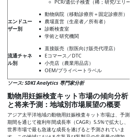
PCR/遺伝子検査（稀；研究/エリー
動物病院（移動診療所＋固定診療所）
エンドユー
農場直営（生産者／所有者）
ザー別
診断検査室
学術と研究機関
直接販売（獣医向け販売代理店）
流通チャネ
Eコマース／DTC
ル別
小売店（農業用品店）
OEM/プライベートラベル
ソース: SDKI Analytics 専門家分析
動物用妊娠検査キット市場の傾向分析
と将来予測：地域別市場展望の概要
アジア太平洋地域の動物用妊娠検査キット市場は、予測
期間を通じて複利年間成長率（CAGR）5.5%で拡大し、
世界市場で最も急速な成長を遂げると予測されていま
す。この地域における牛乳及び乳製品の生産量の増加