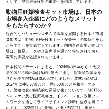
として、早期妊娠検出の重要性を強調しています。
動物用妊娠検査キット市場は、日本の
市場参入企業にどのようなメリット
をもたらすのか？
総合的なバリューシステムで事業を展開する日本の市場
参加者は、動物用妊娠検査キットが競争上の優位性をも
たらすことを実感するでします。国内畜産市場と輸出市
場は、貿易データや企業声明を通じて報告されており、
実際の需要が確認されています。
日本税関のデータによると、2024年の日本からの免疫
学的製品の輸出額は5,692億円に達し、獣医診断試薬を
含む免疫学的製品H$3002でしました。農林水産省は、
2024年に牛8.97百万頭、豚9.03百万頭を報告してお
り、繁殖検査の継続的な需要が生じています。METTの
ヘルスケア及び医療戦略は、イノベーション政策フレー
ムワークを通じてライフサイエンス診断に焦点を当てて
います。2022年1月に発効したRCEP協定は、重要な