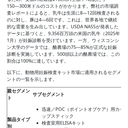
150―300米ドルのコストがかかります。弊社の市場調
査レポートによると、乳牛は生涯に8―12回検査される
のに対し、豚は4―6回です。これは、世界各地で継続
的な需要を生み出しています。USDA NASSが発表した
データに基づくと、9.356百万頭の米国の乳牛（2025年
1月）が妊娠診断を受けています。一方、ウィスコンシ
ン大学のデータでは、酪農場の75―85%が正式な妊娠
診断を実施しています。500頭以上の酪農場では、この
割合は100%に達しています。
以下に、動物用妊娠検査キット市場に適用されるセグメ
ントの一覧を示します。
親セグメン
サブセグメント
ト
迅速／POC（ポイントオブケア）用カセ
ップスティック
製品タイプ
検査室用ELISAキット
別