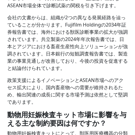
ASEAN市場全体で診断試薬の関税を引き下げます。
会社の文書からは、組織が2つの異なる発展経路を辿っ
ていることが分かります。Fujifilm Holdingの2034年証
券報告書では、海外における獣医診断事業の拡大が強調
されています。共立製薬の2024年年次報告書では、日
本とアジアにおける畜産生産性向上ソリューションが強
調されています。日本銀行の短観調査報告書では、製造
業の事業見通しが改善しており、今後の投資を促進する
と結論付けられています。
政策支援によるイノベーションとASEAN市場へのアク
セス拡大により、国内畜産物への需要が維持されるた
め、輸出関連の成長に関する市場予測は依然として堅調
であります。
動物用妊娠検査キット市場に影響を与
える主な制約要因は何ですか？
動物用妊娠検査キットにとって、獣医用医療機器の分類