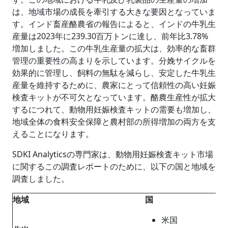
は、地域市場の成長を牽引する大きな要因となっていま
す。インド畜産酪農省の報告によると、インドの牛乳生
産量は2023年に239.30百万トンに達し、前年比3.78%
増加しました。この牛乳生産量の拡大は、効率的な畜群
管理の重要性の高まりを示しています。分娩サイクルを
効果的に管理し、飼料の無駄を減らし、安定した牛乳生
産量を維持するために、農家にとって信頼性の高い妊娠
検査キットが不可欠となっています。酪農生産性が拡大
するにつれて、動物用妊娠検査キットの需要も増加し、
地域全体の食料安全保障と農村部の所得増加の両方を支
えることになります。
SDKI Analyticsの専門家は、動物用妊娠検査キット市場
に関するこの調査レポートのために、以下の国と地域を
調査しました。
地域
国
米国