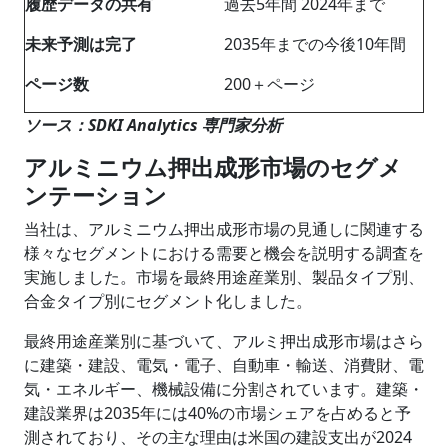
履歴データの共有
過去5年間 2024年まで
未来予測は完了
2035年までの今後10年間
ページ数
200＋ページ
ソース：SDKI Analytics 専門家分析
アルミニウム押出成形市場のセグメ
ンテーション
当社は、アルミニウム押出成形市場の見通しに関連する
様々なセグメントにおける需要と機会を説明する調査を
実施しました。市場を最終用途産業別、製品タイプ別、
合金タイプ別にセグメント化しました。
最終用途産業別に基づいて、アルミ押出成形市場はさら
に建築・建設、電気・電子、自動車・輸送、消費財、電
気・エネルギー、機械設備に分割されています。建築・
建設業界は2035年には40%の市場シェアを占めると予
測されており、その主な理由は米国の建設支出が2024