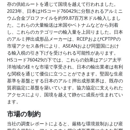
存の供給ルートを通じて国境を越えて行われました。
2023年、日本はHSコード760429に分類されるアルミニ
ウム合金プロファイルを約99.87百万米ドル輸入しまし
た。これらの大量輸送は米国やベトナムなどから到着
し、これらのカテゴリーの輸入量を上回りました。日本
のアルミ押出成形品メーカーは、RCEPおよびCPTPPの
市場アクセス条件により、ASEANおよび同盟国におけ
る輸入税の引き下げを受けられる可能性があります。
HSコード760429の下では、これらの効果はアジア太平
洋地域の様々な市場で享受され、日本の輸出業者は有利
な関税を通じて優位に立つことができます。堅固な生産
基準を基盤とする日本のアルミ押出成形業界は、既存の
貿易協定に基盤を築いています。協力協定に支えられた
アクセスにより、国境を越えて静かに成長が生まれてい
ます。
市場の制約
当社の調査レポートによると、厳格な環境規制および産