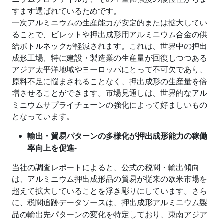
すます選ばれているためです。
一次アルミニウムの生産能力が安定的または拡大してい
ることで、ビレットや押出成形用アルミニウム合金の供
給ボトルネックが軽減されます。これは、世界中の押出
成形工場、特に建設・製造業の生産量が回復しつつある
アジア太平洋地域やヨーロッパにとって不可欠であり、
原料不足に悩まされることなく、押出成形の生産量を倍
増させることができます。市場見通しは、世界的なアル
ミニウムサプライチェーンの強化によって好ましいもの
となっています。
輸出・貿易パターンの多様化が押出成形能力の稼働
率向上を促進
-
当社の調査レポートによると、公式の税関・輸出傾向
は、アルミニウム押出成形品の貿易が従来の欧米市場を
超えて拡大していることを浮き彫りにしています。さら
に、税関追跡データソースは、押出成形アルミニウム製
品の輸出先パターンの変化を特定しており、東南アジア