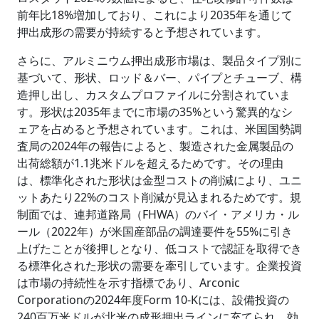
前年比18%増加しており、これにより2035年を通じて
押出成形の需要が持続すると予想されています。
さらに、アルミニウム押出成形市場は、製品タイプ別に
基づいて、形状、ロッド＆バー、パイプとチューブ、構
造押し出し、カスタムプロファイルに分割されていま
す。形状は2035年までに市場の35%という驚異的なシ
ェアを占めると予想されています。これは、米国国勢調
査局の2024年の報告によると、製造された金属製品の
出荷総額が1.1兆米ドルを超えるためです。その理由
は、標準化された形状は金型コストの削減により、ユニ
ットあたり22%のコスト削減が見込まれるためです。規
制面では、連邦道路局（FHWA）のバイ・アメリカ・ル
ール（2022年）が米国産部品の調達要件を55%に引き
上げたことが後押しとなり、低コストで認証を取得でき
る標準化された形状の需要を牽引しています。企業投資
は市場の持続性を示す指標であり、Arconic
Corporationの2024年度Form 10-Kには、設備投資の
240百万米ドルが北米の成形押出ラインに充てられ、効