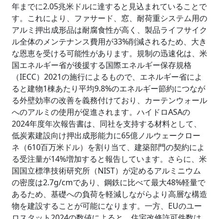
年までに2.05兆米ドルに達すると見込まれていることで
す。これにより、ファサード、窓、耐荷重システム用の
アルミ押出成形品は耐腐食性が高く、製品ライフサイク
ル全体のメンテナンス費用が33%削減されるため、大き
な恩恵を受ける可能性があります。規制の迅速化は、米
国エネルギー省が後援する国際エネルギー保存規格
（IECC）2021の施行によるもので、エネルギー省によ
ると建物1棟あたり平均9.8%のエネルギー節約につなが
る外壁効率の改善を義務付けており、カーテンウォール
へのアルミの使用が促進されます。ハイドロASAの
2024年度年次報告書は、同社を支持する材料として、
低炭素建設向け押出成形能力に65億ノルウェークロー
ネ（610百万米ドル）を割り当て、建築部門の契約によ
る受注量が14%増加すると報告しています。さらに、米
国国立標準技術研究所（NIST）が定めるアルミニウム
の密度は2.7g/cmであり、鋼鉄に比べて最大48%軽量で
あるため、基礎への負荷を軽減しながらより高層な構造
物を建設することが可能になります。一方、EUのユー
ロスタット2024の数値によると、住宅改修許可件数は