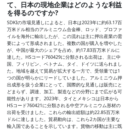
て、日本の現地企業はどのような利益
を得るのですか?
SDKIの市場見通しによると、日本は2023年に約63.17百
万米ドル相当のアルミニウム合金棒、ロッド、プロファ
イルを海外に輸出したが、この流れは主に押出産業の需
要によって形成されました。複数の国が購入を増やした
が、中国が最大のシェアを占め、約17.83百万米ドルに
達した。HSコード760429に分類される出荷は、主に中
国、フィリピン、ベトナム、タイ、ドイツに送られまし
た。地域を越えて貿易が拡大する一方で、受領量では1
つの国が明らかにリードしていました。アルミニウム押
出成形を扱う企業にとって、国際的な見通しは販売にと
どまらず、調達、加工、製造などの分野にまで広がる可
能性があります。2023年、タイとメキシコは日本から
HSコード760421に分類される中空アルミニウム形材の
出荷を受けました。これらの輸出総額は約22.85百万米
ドルに達しました。貿易動向は、これら2カ国が主要な
輸入国であることを示しています。貨物の移動は主に既