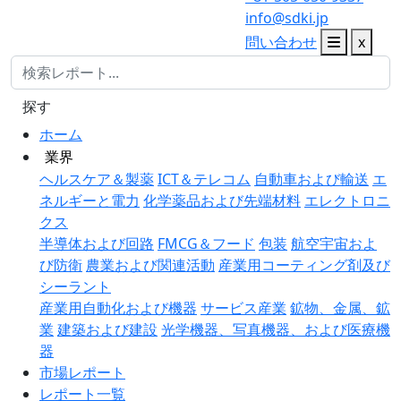
info@sdki.jp
問い合わせ
x
探す
ホーム
業界
ヘルスケア＆製薬
ICT＆テレコム
自動車および輸送
エ
ネルギーと電力
化学薬品および先端材料
エレクトロニ
クス
半導体および回路
FMCG＆フード
包装
航空宇宙およ
び防衛
農業および関連活動
産業用コーティング剤及び
シーラント
産業用自動化および機器
サービス産業
鉱物、金属、鉱
業
建築および建設
光学機器、写真機器、および医療機
器
市場レポート
レポート一覧