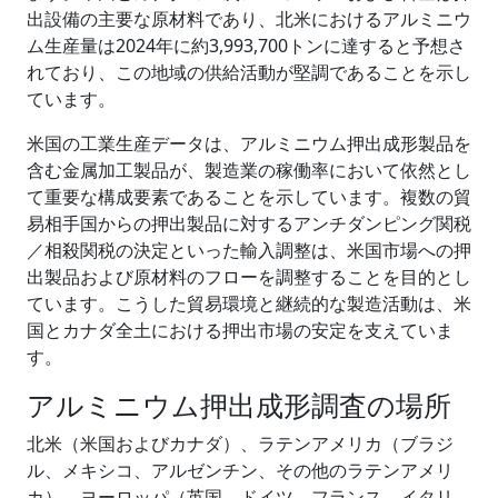
出設備の主要な原材料であり、北米におけるアルミニウ
ム生産量は2024年に約3,993,700トンに達すると予想さ
れており、この地域の供給活動が堅調であることを示し
ています。
米国の工業生産データは、アルミニウム押出成形製品を
含む金属加工製品が、製造業の稼働率において依然とし
て重要な構成要素であることを示しています。複数の貿
易相手国からの押出製品に対するアンチダンピング関税
／相殺関税の決定といった輸入調整は、米国市場への押
出製品および原材料のフローを調整することを目的とし
ています。こうした貿易環境と継続的な製造活動は、米
国とカナダ全土における押出市場の安定を支えていま
す。
アルミニウム押出成形調査の場所
北米（米国およびカナダ）、ラテンアメリカ（ブラジ
ル、メキシコ、アルゼンチン、その他のラテンアメリ
カ）、ヨーロッパ（英国、ドイツ、フランス、イタリ