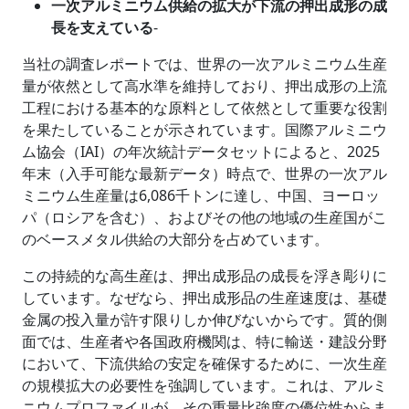
一次アルミニウム供給の拡大が下流の押出成形の成
長を支えている
-
当社の調査レポートでは、世界の一次アルミニウム生産
量が依然として高水準を維持しており、押出成形の上流
工程における基本的な原料として依然として重要な役割
を果たしていることが示されています。国際アルミニウ
ム協会（IAI）の年次統計データセットによると、2025
年末（入手可能な最新データ）時点で、世界の一次アル
ミニウム生産量は6,086千トンに達し、中国、ヨーロッ
パ（ロシアを含む）、およびその他の地域の生産国がこ
のベースメタル供給の大部分を占めています。
この持続的な高生産は、押出成形品の成長を浮き彫りに
しています。なぜなら、押出成形品の生産速度は、基礎
金属の投入量が許す限りしか伸びないからです。質的側
面では、生産者や各国政府機関は、特に輸送・建設分野
において、下流供給の安定を確保するために、一次生産
の規模拡大の必要性を強調しています。これは、アルミ
ニウムプロファイルが、その重量比強度の優位性からま