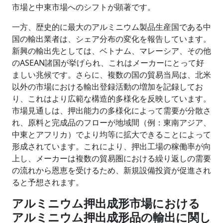
市場と中東市場へのシフトが顕著です。
一方、歴史的に最大のアルミニウム製品生産国である中
国の輸出業者は、シェア分布の変化を報告しています。
新興の輸出先としては、ベトナム、マレーシア、その他
のASEAN諸国が挙げられ、これはメーカーにとって好
ましい兆候です。さらに、複数の国の貿易当局は、北米
以外の市場における輸出登録活動の増加を記録してお
り、これはより広範な構造的多様化を反映しています。
市場見通しは、押出能力の多様化によって需要が分散さ
れ、原料と完成品のフローが地域間（例：東南アジア、
中東とアフリカ）でより均等に拡大できることによって
形成されています。これにより、押出工場の稼働率が向
上し、メーカーは複数の貿易圏における繰り返しの需要
の流れから恩恵を受けるため、新規設備投資が促進され
ると予想されます。
アルミニウム押出成形市場における
アルミニウム押出成形品の輸出に関し