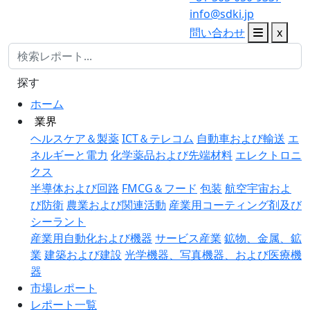
info@sdki.jp
問い合わせ
x
探す
ホーム
業界
ヘルスケア＆製薬
ICT＆テレコム
自動車および輸送
エ
ネルギーと電力
化学薬品および先端材料
エレクトロニ
クス
半導体および回路
FMCG＆フード
包装
航空宇宙およ
び防衛
農業および関連活動
産業用コーティング剤及び
シーラント
産業用自動化および機器
サービス産業
鉱物、金属、鉱
業
建築および建設
光学機器、写真機器、および医療機
器
市場レポート
レポート一覧