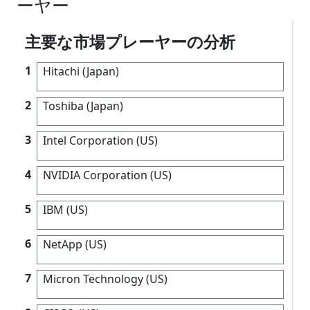
ーヤー
主要な市場プレーヤーの分析
1
Hitachi (Japan)
2
Toshiba (Japan)
3
Intel Corporation (US)
4
NVIDIA Corporation (US)
5
IBM (US)
6
NetApp (US)
7
Micron Technology (US)