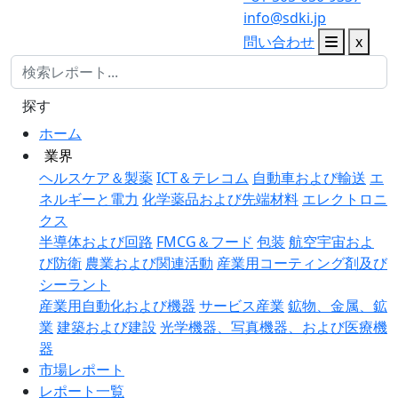
info@sdki.jp
問い合わせ
x
探す
ホーム
業界
ヘルスケア＆製薬
ICT＆テレコム
自動車および輸送
エ
ネルギーと電力
化学薬品および先端材料
エレクトロニ
クス
半導体および回路
FMCG＆フード
包装
航空宇宙およ
び防衛
農業および関連活動
産業用コーティング剤及び
シーラント
産業用自動化および機器
サービス産業
鉱物、金属、鉱
業
建築および建設
光学機器、写真機器、および医療機
器
市場レポート
レポート一覧