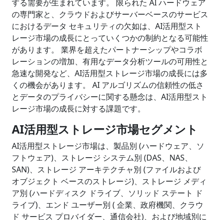
する需要が生まれています。 限られた AI ハードウェア
の専門家と、クラウドおよびサーバーベースのサービス
におけるデータ セキュリティの欠如は、AI活用型スト
レージ市場の成長にとっていくつかの制約となる可能性
があります。 業界を超えたパートナーシップやコラボ
レーションの増加、有用なデータ分析ツールの可用性と
急速な開発など、AI活用型ストレージ市場の成長には多
くの機会があります。 AI アルゴリズムの信頼性の低さ
とデータのプライバシーに関する懸念は、AI活用型スト
レージ市場の成長に対する課題です。
AI
活用型ストレージ市
場
セグメント
AI活用型ストレージ市場は、製品別 (ハードウェア、ソ
フトウェア)、ストレージ システム別 (DAS、NAS、
SAN)、ストレージ アーキテクチャ別 (ファイルおよび
オブジェクト ベースのストレージ)、ストレージ メディ
ア別 (ハードディスク ドライブ、ソリッド ステート ド
ライブ)、エンド ユーザー別 ( 企業、政府機関、クラウ
ド サービス プロバイダー、通信会社)、および地域別に