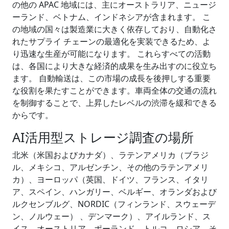
の他の APAC 地域には、主にオーストラリア、ニュージ
ーランド、ベトナム、インドネシアが含まれます。 こ
の地域の国々は製造業に大きく依存しており、自動化さ
れたサプライ チェーンの最適化を実装できるため、よ
り迅速な生産が可能になります。 これらすべての活動
は、各国により大きな経済的成果を生み出すのに役立ち
ます。 自動輸送は、この市場の成長を後押しする重要
な役割を果たすことができます。車両全体の交通の流れ
を制御することで、上昇したレベルの渋滞を緩和できる
からです。
AI活用型ストレージ調査の場所
北米（米国およびカナダ）、ラテンアメリカ（ブラジ
ル、メキシコ、アルゼンチン、その他のラテンアメリ
カ）、ヨーロッパ（英国、ドイツ、フランス、イタリ
ア、スペイン、ハンガリー、ベルギー、オランダおよび
ルクセンブルグ、NORDIC（フィンランド、スウェーデ
ン、ノルウェー） 、デンマーク）、アイルランド、ス
イス、オーストリア、ポーランド、トルコ、ロシア、そ