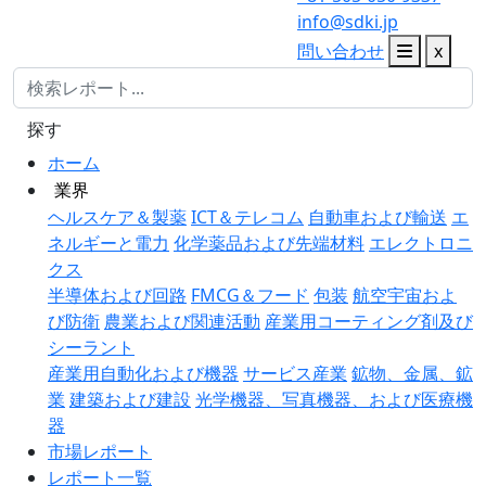
info@sdki.jp
問い合わせ
x
探す
ホーム
業界
ヘルスケア＆製薬
ICT＆テレコム
自動車および輸送
エ
ネルギーと電力
化学薬品および先端材料
エレクトロニ
クス
半導体および回路
FMCG＆フード
包装
航空宇宙およ
び防衛
農業および関連活動
産業用コーティング剤及び
シーラント
産業用自動化および機器
サービス産業
鉱物、金属、鉱
業
建築および建設
光学機器、写真機器、および医療機
器
市場レポート
レポート一覧