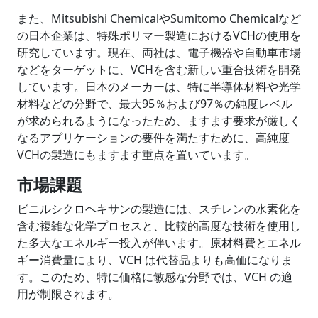
また、Mitsubishi ChemicalやSumitomo Chemicalなど
の日本企業は、特殊ポリマー製造におけるVCHの使用を
研究しています。現在、両社は、電子機器や自動車市場
などをターゲットに、VCHを含む新しい重合技術を開発
しています。日本のメーカーは、特に半導体材料や光学
材料などの分野で、最大95％および97％の純度レベル
が求められるようになったため、ますます要求が厳しく
なるアプリケーションの要件を満たすために、高純度
VCHの製造にもますます重点を置いています。
市場課題
ビニルシクロヘキサンの製造には、スチレンの水素化を
含む複雑な化学プロセスと、比較的高度な技術を使用し
た多大なエネルギー投入が伴います。原材料費とエネル
ギー消費量により、VCH は代替品よりも高価になりま
す。このため、特に価格に敏感な分野では、VCH の適
用が制限されます。