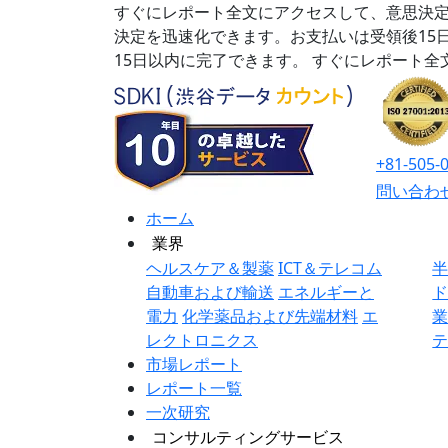
すぐにレポート全文にアクセスして、意思決定
決定を迅速化できます。お支払いは受領後15
15日以内に完了できます。
すぐにレポート全
+81-505-
問い合わ
ホーム
業界
ヘルスケア＆製薬
ICT＆テレコム
自動車および輸送
エネルギーと
電力
化学薬品および先端材料
エ
レクトロニクス
市場レポート
レポート一覧
一次研究
コンサルティングサービス