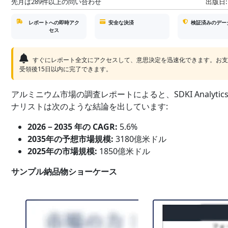
先月は289件以上の問い合わせ
出版日:
レポートへの即時アク
安全な決済
検証済みのデー
セス
すぐにレポート全文にアクセスして、意思決定を迅速化できます。お
受領後15日以内に完了できます。
アルミニウム市場の調査レポートによると、SDKI Analytic
ナリストは次のような結論を出しています:
2026－2035 年の CAGR:
5.6%
2035年の予想市場規模:
3180億米ドル
2025年の市場規模:
1850億米ドル
サンプル納品物ショーケース