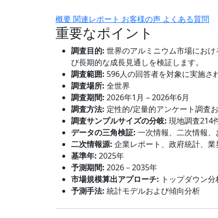
概要
関連レポート
お客様の声
よくある質問
重要なポイント
調査目的:
世界のアルミニウム市場におけ
び長期的な成長見通しを検証します。
調査範囲:
596人の回答者を対象に実施さ
調査場所:
全世界
調査期間:
2026年1月 – 2026年6月
調査方法:
定性的/定量的アンケート調査
調査サンプルサイズの分岐:
現地調査214
データの三角検証:
一次情報、二次情報、
二次情報源:
企業レポート、政府統計、業
基準年:
2025年
予測期間:
2026－2035年
市場規模算出アプローチ:
トップダウン分
予測手法:
統計モデルおよび傾向分析