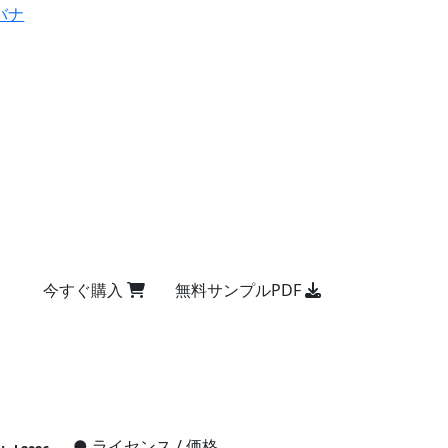
バナ
今すぐ購入
無料サンプルPDF
●
ライセンス / 価格