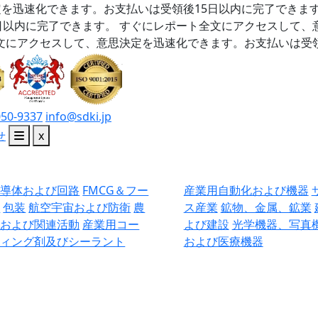
を迅速化できます。お支払いは受領後15日以内に完了できま
日以内に完了できます。
すぐにレポート全文にアクセスして、
文にアクセスして、意思決定を迅速化できます。お支払いは受領
050-9337
info@sdki.jp
せ
x
半導体および回路
FMCG＆フー
産業用自動化および機器
ド
包装
航空宇宙および防衛
農
ス産業
鉱物、金属、鉱業
業および関連活動
産業用コー
よび建設
光学機器、写真
ティング剤及びシーラント
および医療機器