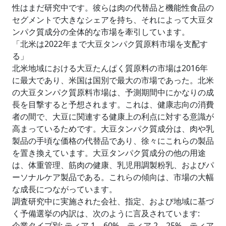
性はまだ研究中です。彼らは肉の代替品と機能性食品の
セグメントで大きなシェアを持ち、それによって大豆タ
ンパク質成分の全体的な市場を牽引しています。
「北米は2022年まで大豆タンパク質原料市場を支配す
る」
北米地域における大豆たんぱく質原料の市場は2016年
に最大であり、米国は国別で最大の市場であった。北米
の大豆タンパク質原料市場は、予測期間中にかなりの成
長を目撃すると予想されます。これは、健康志向の消費
者の間で、大豆に関連する健康上の利点に対する意識が
高まっているためです。大豆タンパク質成分は、肉や乳
製品の手頃な価格の代替品であり、徐々にこれらの製品
を置き換えています。大豆タンパク質成分の他の用途
は、体重管理、筋肉の健康、乳児用調製粉乳、およびパ
ーソナルケア製品である。これらの傾向は、市場の大幅
な成長につながっています。
調査研究中に実施された会社、指定、および地域に基づ
く予備選挙の内訳は、次のように言及されています:
企業タイプ別: ティア 1 – 60%、ティア 2 – 25%、ティア