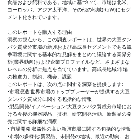
食品および飼料である。地域に基づいて、市場は北米、
ヨーロッパ、アジア太平洋、その他の地域(RoW)にセグ
メント化されています。
このレポートを購入する理由
洞察の観点から、この調査レポートは、世界の大豆タン
パク質成分市場の新興および高成長セグメントである競
争環境に関する基本的な見解をまとめて議論する業界分
析(業界動向)および企業プロファイルなど、さまざまな
レベルの分析に焦点を当てています。高成長地域;市場
の推進力、制約、機会、課題
このレポートは、次の点に関する洞察を提供します:
•市場浸透:世界市場のトッププレーヤーが提供する大豆
タンパク質成分に関する包括的な情報
•製品開発/イノベーション:大豆タンパク質成分市場にお
ける今後の機器製品、技術、研究開発活動、新製品の発
売に関する詳細な洞察
• 市場開発:収益性の高い新興市場に関する包括的な情報
•市場の多様化:新製品、未開発の地域、最近の動向、お