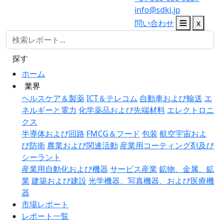
info@sdki.jp
問い合わせ
x
探す
ホーム
業界
ヘルスケア＆製薬
ICT＆テレコム
自動車および輸送
エ
ネルギーと電力
化学薬品および先端材料
エレクトロニ
クス
半導体および回路
FMCG＆フード
包装
航空宇宙およ
び防衛
農業および関連活動
産業用コーティング剤及び
シーラント
産業用自動化および機器
サービス産業
鉱物、金属、鉱
業
建築および建設
光学機器、写真機器、および医療機
器
市場レポート
レポート一覧