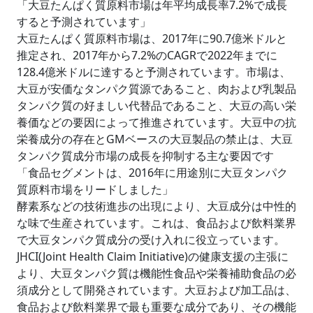
「大豆たんぱく質原料市場は年平均成長率7.2%で成長
すると予測されています」
大豆たんぱく質原料市場は、2017年に90.7億米ドルと
推定され、2017年から7.2%のCAGRで2022年までに
128.4億米ドルに達すると予測されています。市場は、
大豆が安価なタンパク質源であること、肉および乳製品
タンパク質の好ましい代替品であること、大豆の高い栄
養価などの要因によって推進されています。大豆中の抗
栄養成分の存在とGMベースの大豆製品の禁止は、大豆
タンパク質成分市場の成長を抑制する主な要因です
「食品セグメントは、2016年に用途別に大豆タンパク
質原料市場をリードしました」
酵素系などの技術進歩の出現により、大豆成分は中性的
な味で生産されています。これは、食品および飲料業界
で大豆タンパク質成分の受け入れに役立っています。
JHCI(Joint Health Claim Initiative)の健康支援の主張に
より、大豆タンパク質は機能性食品や栄養補助食品の必
須成分として開発されています。大豆および加工品は、
食品および飲料業界で最も重要な成分であり、その機能