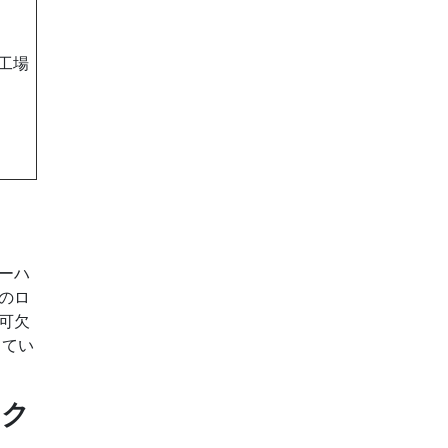
工場
ーハ
のロ
可欠
してい
ィク