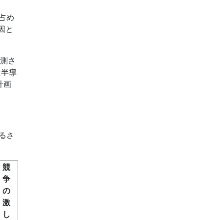
を占め
因と
予測さ
は半導
計画
するさ
競
争
の
激
し