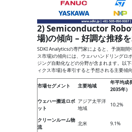
2) Semiconductor 
場)の傾向 – 好調な推移
SDKI Analyticsの専門家によると、予測期間中
ス市場)の傾向には、ウェハハンドリングロ
ジング自動化などの分野が含まれます。以下に、予測期
ィクス市場)を牽引すると予想される主要傾
年平均成長
市場セグメント
主要地域
2035年）
ウェハー搬送ロボ
アジア太平洋
10.2%
ット
地域
クリーンルーム物
北米
9.1%
流