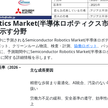
Robotics Market(半導体ロボティクス
を示す分野
に予測されるSemiconductor Robotics Market(半導体ロ
ボット、クリーンルーム物流、検査・計測、
協働ロボット
、パ
間中にSemiconductor Robotics Market(半導体ロ
向に関する詳細情報を示します。
率（2026－
主な成長要因
精密な歩留まり最適化、AI統合、汚染のない
扱い
労働力不足の緩和、安全基準の遵守、効率性
上