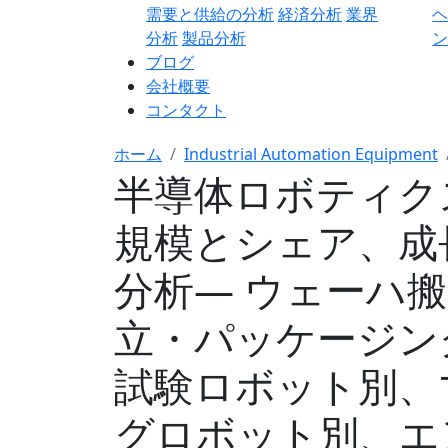
需要と供給の分析
経済分析
業界
分析
製品分析
ン
ブログ
会社概要
コンタクト
ホーム
Industrial Automation Equipment
半導体ロボティク
規模とシェア、成
分析― ウェーハ
立・パッケージン
試験ロボット別、
グロボット別、エ