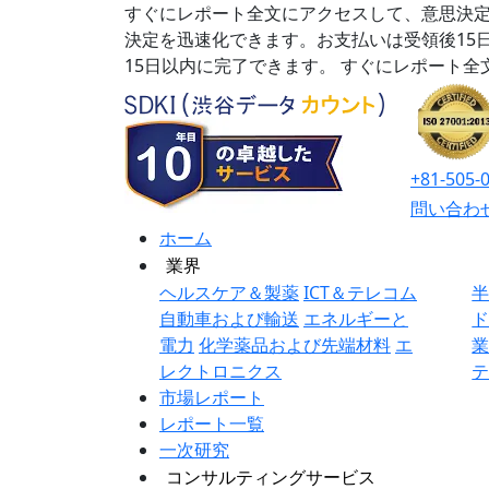
すぐにレポート全文にアクセスして、意思決定
決定を迅速化できます。お支払いは受領後15
15日以内に完了できます。
すぐにレポート全
+81-505-
問い合わ
ホーム
業界
ヘルスケア＆製薬
ICT＆テレコム
自動車および輸送
エネルギーと
電力
化学薬品および先端材料
エ
レクトロニクス
市場レポート
レポート一覧
一次研究
コンサルティングサービス