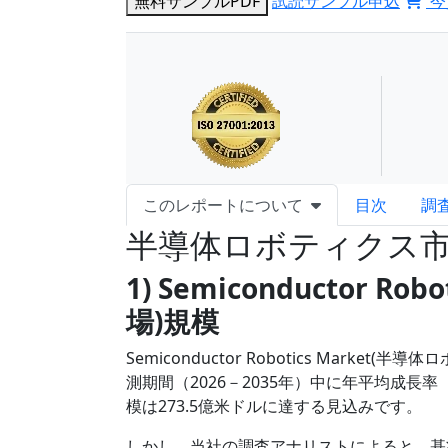
無料サンプルPDF
試読サンプル申込
今
このレポートについて
目次
調
半導体ロボティクス
1) Semiconductor 
場)規模
Semiconductor Robotics Mar
測期間（2026－2035年）中に年平均成長
模は273.5億米ドルに達する見込みです。
しかし、当社の調査アナリストによると、基準