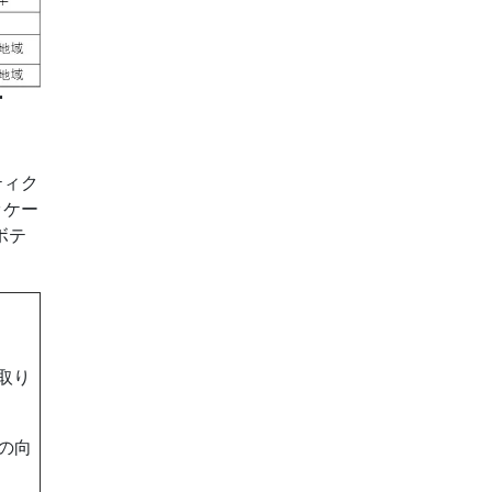
市
ボティク
ッケー
ボテ
取り
の向