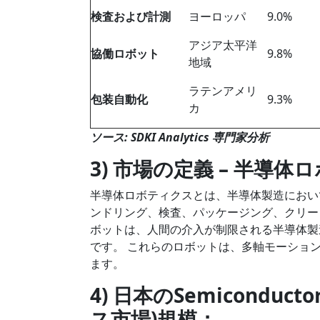
検査および計測
ヨーロッパ
9.0%
アジア太平洋
協働ロボット
9.8%
地域
ラテンアメリ
包装自動化
9.3%
カ
ソース: SDKI Analytics 専門家分析
3) 市場の定義 – 半導
半導体ロボティクスとは、半導体製造におい
ンドリング、検査、パッケージング、クリー
ボットは、人間の介入が制限される半導体製
です。 これらのロボットは、多軸モーショ
ます。
4) 日本のSemiconduct
ス市場)規模：