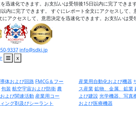
を迅速化できます。お支払いは受領後15日以内に完了できま
日以内に完了できます。
すぐにレポート全文にアクセスして、
文にアクセスして、意思決定を迅速化できます。お支払いは受領
050-9337
info@sdki.jp
せ
x
半導体および回路
FMCG＆フー
産業用自動化および機器
ド
包装
航空宇宙および防衛
農
ス産業
鉱物、金属、鉱業
業および関連活動
産業用コー
よび建設
光学機器、写真
ティング剤及びシーラント
および医療機器