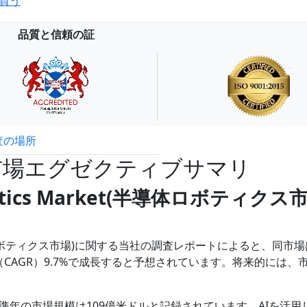
買う
品質と信頼の証
査の場所
試読サンプル申込
市場エグゼクティブサマリ
Robotics Market(半導体ロボティクス
ket(半導体ロボティクス市場)に関する当社の調査レポートによると、同市
率（CAGR）9.7%で成長すると予想されています。将来的には、
年の市場規模は109億米ドルと記録されています。AIを活用