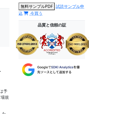
無料サンプルPDF
試読サンプル申
込
今買う
品質と信頼の証
市
場は予
市場規
した