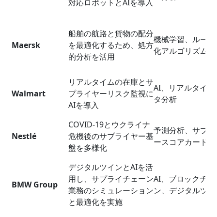
対応ロボットとAIを導入
船舶の航路と貨物の配分
機械学習、ルート
Maersk
を最適化するため、処方
化アルゴリズム
的分析を活用
リアルタイムの在庫とサ
AI、リアルタイム
Walmart
プライヤーリスク監視に
タ分析
AIを導入
COVID-19とウクライナ
予測分析、サプラ
Nestlé
危機後のサプライヤー基
ースコアカード
盤を多様化
デジタルツインとAIを活
用し、サプライチェーン
AI、ブロックチェ
BMW Group
業務のシミュレーション
ン、デジタルツイ
と最適化を実施