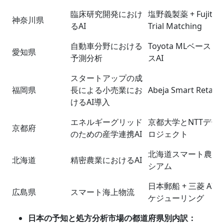
臨床研究開発におけ
塩野義製薬 + Fujitsu A
神奈川県
るAI
Trial Matching
自動車分野における
Toyota MLベース 
愛知県
予測分析
スAI
スタートアップの成
福岡県
長による小売業にお
Abeja Smart Retail 
けるAI導入
エネルギーグリッド
京都大学とNTTデー
京都府
のための産学連携AI
ロジェクト
北海道スマート農業
北海道
精密農業におけるAI
シアム
日本郵船 + 三菱 AI
広島県
スマート海上物流
ケジューリング
日本の予知と処方分析市場の都道府県別内訳：