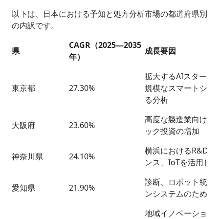
以下は、日本における予知と処方分析市場の都道府県別
の内訳です。
CAGR（2025
―
2035
県
成長要因
年）
拡大するAIスター
東京都
27.30%
規模なスマートシテ
る分析
高度な製造業向けA
大阪府
23.60%
ック投資の増加
横浜におけるR&D
神奈川県
24.10%
ンス、IoTを活用し
診断、ロボット統合
愛知県
21.90%
ンシステムのための自
地域イノベーション