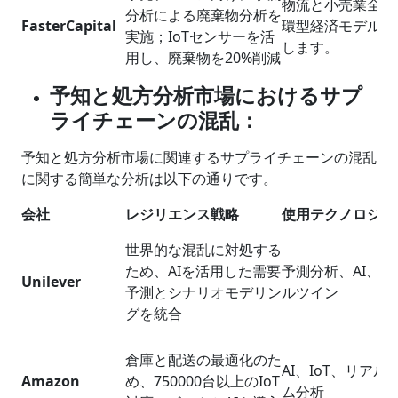
物流と小売業全体
分析による廃棄物分析を
FasterCapital
環型経済モデルを
実施；IoTセンサーを活
します。
用し、廃棄物を20%削減
予知と処方分析市場におけるサプ
ライチェーンの混乱：
予知と処方分析市場に関連するサプライチェーンの混乱
に関する簡単な分析は以下の通りです。
会社
レジリエンス戦略
使用テクノロジー
世界的な混乱に対処する
ため、AIを活用した需要
予測分析、AI、デ
Unilever
予測とシナリオモデリン
ルツイン
グを統合
倉庫と配送の最適化のた
AI、IoT、リアル
Amazon
め、750000台以上のIoT
ム分析