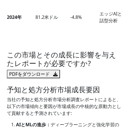
エッジAIと会
2024
年
81.2米ドル
-4.8%
話型分析
この市場とその成長に影響を与え
たレポートが必要ですか?
PDFをダウンロード
予知と処方分析市場成長要因
当社の予知と処方分析市場分析調査レポートによると、
以下の市場傾向と要因が市場成長の中核的な原動力とし
て貢献すると予測されています:
AI
と
ML
の進歩：
ディープラーニングと強化学習の