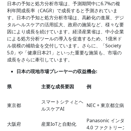
日本の予知と処方分析市場は、予測期間中に6.7%の複
利年間成長率（CAGR）で成長すると予測されていま
す。日本の予知と処方分析市場は、高齢化の進展、デジ
タルヘルスケアの活用拡大、政府の施策など、様々な要
因により成長を続けています。経済産業省は、中小企業
による処方分析ツールの導入を促進するため、1億米ド
ル規模の補助金を交付しています。さらに、「Society
5.0」や「健康日本21」といった重要な施策も、市場の
成長をさらに牽引しています。
日本の現地市場プレーヤーの収益機会
:
県
主要な成長要因
例
スマートシティとヘ
東京都
NEC + 東京都立病院
ルスケアAI
Panasonic インダ
大阪府
産業IoTと自動化
4.0 ファクトリース