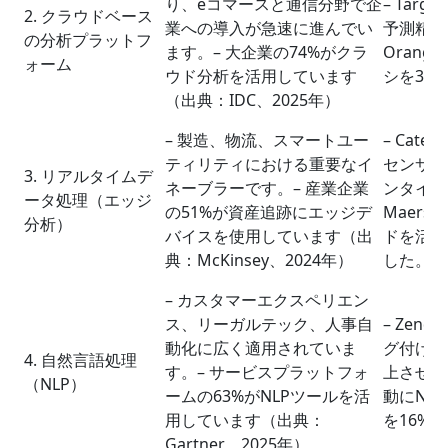
り、eコマースと通信分野で企
– Tar
2. クラウドベース
業への導入が急速に進んでい
予測精度
の分析プラットフ
ます。– 大企業の74%がクラ
Orang
ォーム
ウド分析を活用しています
シを30
（出典：IDC、2025年）
– 製造、物流、スマートユー
– Cat
ティリティにおける重要なイ
センサー
3. リアルタイムデ
ネーブラーです。– 産業企業
ンタイム
ータ処理（エッジ
の51%が資産追跡にエッジデ
Maers
分析）
バイスを使用しています（出
ドを活用
典：McKinsey、2024年）
した。
– カスタマーエクスペリエン
ス、リーガルテック、人事自
– Zen
動化に広く適用されていま
グ付けに
4. 自然言語処理
す。– サービスプラットフォ
上させまし
（NLP）
ームの63%がNLPツールを活
動にNL
用しています（出典：
を16%
Gartner、2025年）