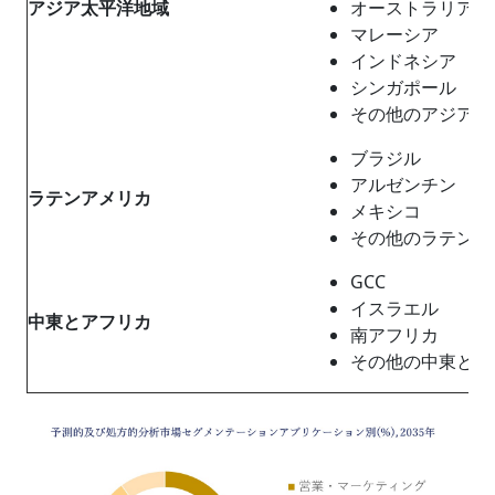
アジア太平
洋地域
オーストラリア
マレーシア
インドネシア
シンガポール
その他のアジア太
ブラジル
アルゼンチン
ラテンアメリカ
メキシコ
その他のラテンア
GCC
イスラエル
中東
と
アフリ
カ
南アフリカ
その他の中東とア