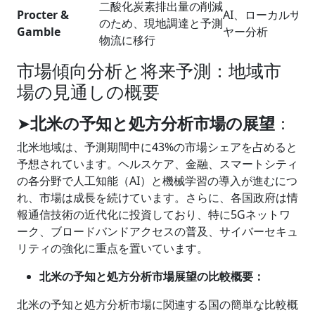
二酸化炭素排出量の削減
Procter &
AI、ローカルサプ
のため、現地調達と予測
Gamble
ヤー分析
物流に移行
市場傾向分析と将来予測：地域市
場の見通しの概要
➤
北米の予知と処方分析市場の展望
：
北米地域は、予測期間中に43%の市場シェアを占めると
予想されています。ヘルスケア、金融、スマートシティ
の各分野で人工知能（AI）と機械学習の導入が進むにつ
れ、市場は成長を続けています。さらに、各国政府は情
報通信技術の近代化に投資しており、特に5Gネットワ
ーク、ブロードバンドアクセスの普及、サイバーセキュ
リティの強化に重点を置いています。
北米の予知と処方分析市場展望の比較概要：
北米の予知と処方分析市場に関連する国の簡単な比較概