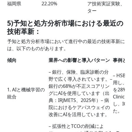
福岡県
22.20%
ア技術実証実験、ス
ター
5)予知と処方分析市場における最近の
技術革新：
予知と処方分析市場において進行中の最近の技術革新に
は、以下のものがあります。
傾向
業界への影響と導入パターン
事例と結
– 銀行、保険、臨床診断の分
– HS
野で広く導入されています。–
用し、ク
銀行の68%が不正スコアリン
1. AIと機械学習の
を28%削
グにAIを使用しています（出
統合
Clini
典：IRJMETS、2025年）– 病
し、IC
院におけるケアパスウェイの
た。
改善にAIを活用しています。
– 拡張性とTCOの削減によ