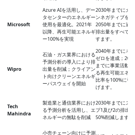
Azure AIを活用し、デー
2030年までにカ
タセンターのエネルギー
ンネガティブを達
Microsoft
使用を最適化。2021年
2050年までに過
以降、再生可能エネルギ
排出量をすべてゼ
ー100%を実現
すます。
2040年までにネ
石油・ガス業界における
ゼロを達成；202
予測分析の導入により排
までに事業活動に
Wipro
出量を削減；クライアン
る再生可能エネル
ト向けクリーンエネルギ
比率を100%に引
ーパスウェイを開始
げます。
製造業と通信業界におけ
2030年までにス
Tech
る予測分析を活用し、エ
プ1及び2の排出
Mahindra
ネルギーの無駄を削減
50%削減します。
小売チェーン向けに予測