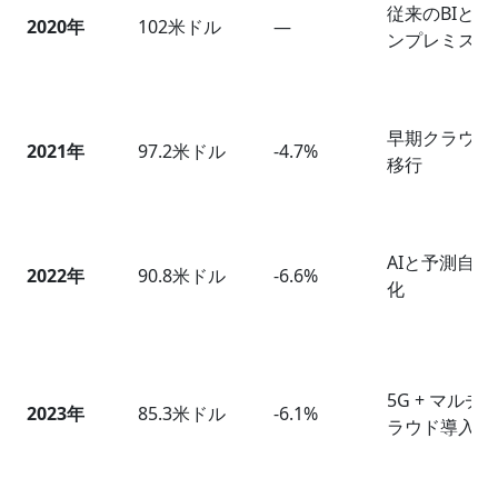
従来のBIとオ
2020
年
102米ドル
—
ンプレミス
早期クラウド
2021
年
97.2米ドル
-4.7%
移行
AIと予測自動
2022
年
90.8米ドル
-6.6%
化
5G + マルチ
2023
年
85.3米ドル
-6.1%
ラウド導入