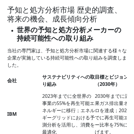
予知と処方分析市場 歴史的調査、
将来の機会、成長傾向分析
世界の予知と処方分析メーカーの
持続可能性への取り組み
当社の専門家は、予知と処方分析市場に関連する様々な
企業が実施している持続可能性への取り組みを調査しま
した。
サステナビリティへの取
目標とビジョン
会社
り組み
（
2030
年）
2023年までに全世界の
2030年までに温
事業の55%を再生可能エ
果ガス排出量ネッ
ネルギーに移行；エネル
ロを達成；2025
IBM
ギーグリッドにおける予
でに再生可能エネ
測分析を活用し、消費を
ー比率を75%に引
最適化
げます。