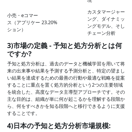
現
カスタマージャーニ
小売・eコマー
ング、ダイナミック
ス（アプリケー
23.20%
ングモデル、そして
ション）
チェーン分析
3)市場の定義 -
予知と処方分析とは何
ですか
?
予知と処方分析は、過去のデータと機械学習を用いて将
来の出来事や結果を予測する予測分析と、特定の望まし
い結果を達成するための最善の行動や最適な戦略を提案
することに重点を置く処方的分析という2つの主要領域
を統合した、高度なデータ主導型アプローチです。その
主な目的は、組織が単に何が起こるかを理解する段階か
ら、何をすべきかを知る段階へと移行できるように支援
することです。
4)日本の予知と処方分析市場規模: