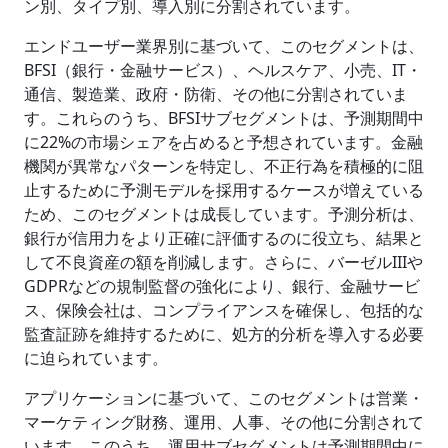
ン別、タイプ別、導入別に分割されています。
エンドユーザー業界別に基づいて、このセグメントは、
BFSI（銀行・金融サービス）、ヘルスケア、小売、IT・
通信、製造業、政府・防衛、その他に分割されていま
す。これらのうち、BFSIサブセグメントは、予測期間中
に22%の市場シェアを占めると予想されています。金融
機関が異常なパターンを特定し、不正行為を積極的に阻
止するために予測モデルを採用するケースが増えている
ため、このセグメントは成長しています。予測分析は、
銀行が信用力をより正確に評価するのに役立ち、結果と
して不良資産の額を削減します。さらに、バーゼルIIIや
GDPRなどの規制監督の強化により、銀行、金融サービ
ス、保険会社は、コンプライアンスを確保し、包括的な
監査証跡を維持するために、処方的分析を導入する必要
に迫られています。
アプリケーションに基づいて、このセグメントは営業・
マーケティング財務、運用、人事、その他に分割されて
います。このうち、運用サブセグメントは予測期間中に