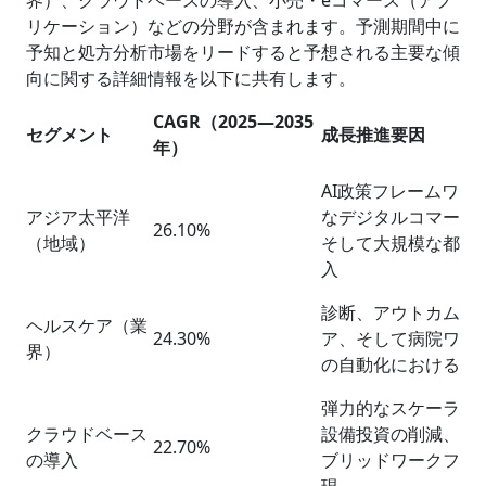
界）、クラウドベースの導入、小売・eコマース（アプ
リケーション）などの分野が含まれます。予測期間中に
予知と処方分析市場をリードすると予想される主要な傾
向に関する詳細情報を以下に共有します。
CAGR（2025
―
2035
セグメント
成長推進要因
年）
AI政策フレームワー
アジア太平洋
なデジタルコマース
26.10%
（地域）
そして大規模な都市
入
診断、アウトカムに
ヘルスケア（業
24.30%
ア、そして病院ワー
界）
の自動化におけるAI
弾力的なスケーラビ
クラウドベース
設備投資の削減、そ
22.70%
の導入
ブリッドワークフォ