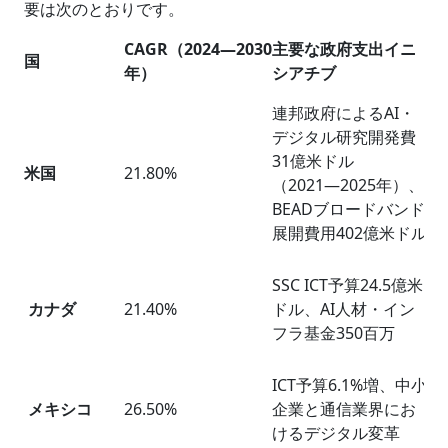
要は次のとおりです。
CAGR（2024
―
2030
主要な政府支出イニ
国
注
年）
シアチブ
連邦政府によるAI・
デジタル研究開発費
N
31億米ドル
米国
21.80%
AI
（2021―2025年）、
Ru
BEADブロードバンド
展開費用402億米ドル
IS
SSC ICT予算24.5億米
Ca
カナダ
21.40%
ドル、AI人材・イン
St
フラ基金350百万
Cl
ICT予算6.1%増、中小
S
メキシコ
26.50%
企業と通信業界にお
ッ
けるデジタル変革
実