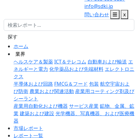
info@sdki.jp
問い合わせ
x
探す
ホーム
業界
ヘルスケア＆製薬
ICT＆テレコム
自動車および輸送
エ
ネルギーと電力
化学薬品および先端材料
エレクトロニ
クス
半導体および回路
FMCG＆フード
包装
航空宇宙およ
び防衛
農業および関連活動
産業用コーティング剤及び
シーラント
産業用自動化および機器
サービス産業
鉱物、金属、鉱
業
建築および建設
光学機器、写真機器、および医療機
器
市場レポート
レポート一覧