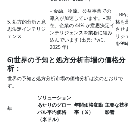
– 金融、物流、公益事業での
– BP
導入が加速しています。– 現
5. 処方的分析と意
格を最適
在、企業の 44% が意思決定イ
思決定インテリジ
させまし
ンテリジェンスを業務に組み
ェンス
リジェン
込んでいます (出典: PwC、
を9%削
2025 年)
6)世界の予知と処方分析市場の価格分
析：
世界の予知と処方分析市場の価格分析は次のとおりで
す。
ソリューション
あたりのグロー
年間価格変動
主要な技術的
年
バル平均価格
率（％）
影響
（米ドル）