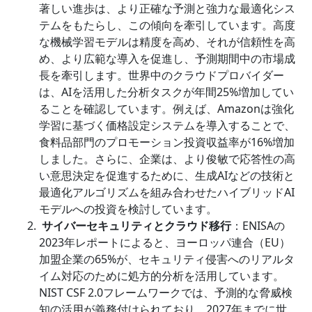
著しい進歩は、より正確な予測と強力な最適化シス
テムをもたらし、この傾向を牽引しています。高度
な機械学習モデルは精度を高め、それが信頼性を高
め、より広範な導入を促進し、予測期間中の市場成
長を牽引します。世界中のクラウドプロバイダー
は、AIを活用した分析タスクが年間25%増加してい
ることを確認しています。例えば、Amazonは強化
学習に基づく価格設定システムを導入することで、
食料品部門のプロモーション投資収益率が16%増加
しました。さらに、企業は、より俊敏で応答性の高
い意思決定を促進するために、生成AIなどの技術と
最適化アルゴリズムを組み合わせたハイブリッドAI
モデルへの投資を検討しています。
サイバーセキュリティとクラウド移行
：ENISAの
2023年レポートによると、ヨーロッパ連合（EU）
加盟企業の65%が、セキュリティ侵害へのリアルタ
イム対応のために処方的分析を活用しています。
NIST CSF 2.0フレームワークでは、予測的な脅威検
知の活用が義務付けられており、2027年までに世