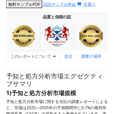
無料サンプルPDF
試読サンプル申込
今買う
品質と信頼の証
このレポートについて
目次
調査の場所
試読サンプル申込
予知と処方分析市場エグゼクティ
ブサマリ
1)予知と処方分析市場規模
予知と処方分析市場に関する当社の調査レポートによる
と、市場は2025―2035年の予測期間中に6.7%の複利年
間成長率（CAGR）で成長すると予測されています。予