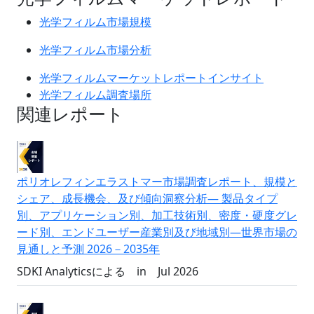
光学フィルム市場規模
光学フィルム市場分析
光学フィルムマーケットレポートインサイト
光学フィルム調査場所
関連レポート
ポリオレフィンエラストマー市場調査レポート、規模と
シェア、成長機会、及び傾向洞察分析― 製品タイプ
別、アプリケーション別、加工技術別、密度・硬度グレ
ード別、エンドユーザー産業別及び地域別―世界市場の
見通しと予測 2026－2035年
SDKI Analyticsによる
in
Jul 2026