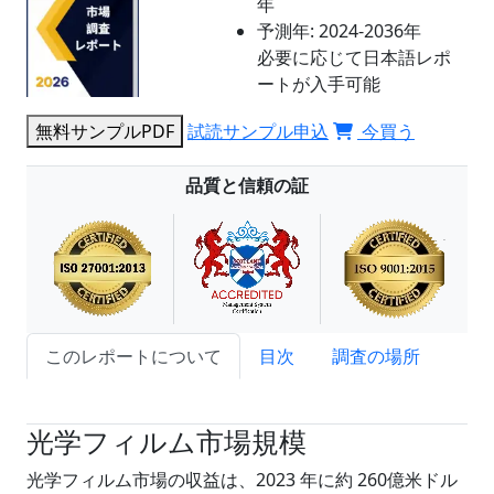
年
予測年:
2024-2036年
必要に応じて日本語レポ
ートが入手可能
無料サンプルPDF
試読サンプル申込
今買う
品質と信頼の証
このレポートについて
目次
調査の場所
試読サンプル申込
光学フィルム市場規模
光学フィルム市場の収益は、2023 年に約 260億米ドル