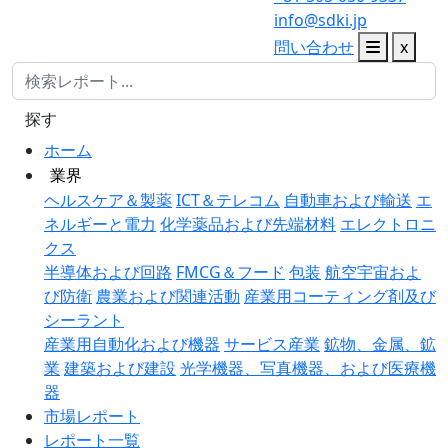
info@sdki.jp
問い合わせ
x
探す
ホーム
業界
ヘルスケア＆製薬
ICT＆テレコム
自動車および輸送
エ
ネルギーと電力
化学薬品および先端材料
エレクトロニ
クス
半導体および回路
FMCG＆フード
包装
航空宇宙およ
び防衛
農業および関連活動
産業用コーティング剤及び
シーラント
産業用自動化および機器
サービス産業
鉱物、金属、鉱
業
建築および建設
光学機器、写真機器、および医療機
器
市場レポート
レポート一覧