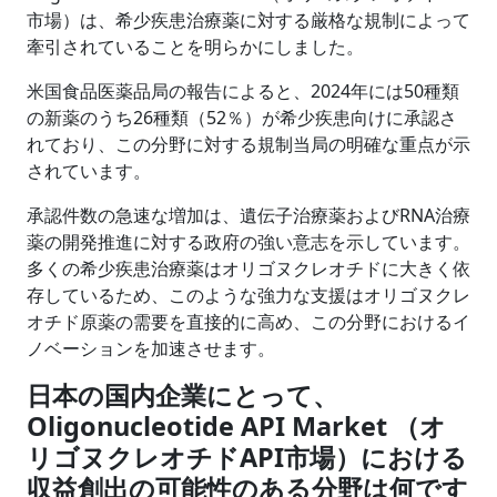
市場）は、希少疾患治療薬に対する厳格な規制によって
牽引されていることを明らかにしました。
米国食品医薬品局の報告によると、2024年には50種類
の新薬のうち26種類（52％）が希少疾患向けに承認さ
れており、この分野に対する規制当局の明確な重点が示
されています。
承認件数の急速な増加は、遺伝子治療薬およびRNA治療
薬の開発推進に対する政府の強い意志を示しています。
多くの希少疾患治療薬はオリゴヌクレオチドに大きく依
存しているため、このような強力な支援はオリゴヌクレ
オチド原薬の需要を直接的に高め、この分野におけるイ
ノベーションを加速させます。
日本の国内企業にとって、
Oligonucleotide API Market （オ
リゴヌクレオチドAPI市場）における
収益創出の可能性のある分野は何です