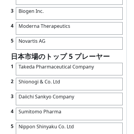
3
Biogen Inc.
4
Moderna Therapeutics
5
Novartis AG
日本市場のトップ 5 プレーヤー
1
Takeda Pharmaceutical Company
2
Shionogi & Co. Ltd
3
Daiichi Sankyo Company
4
Sumitomo Pharma
5
Nippon Shinyaku Co. Ltd