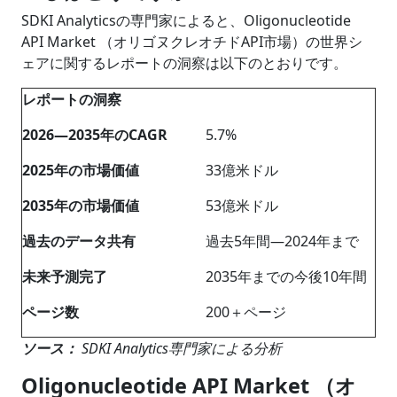
SDKI Analyticsの専門家によると、Oligonucleotide
API Market （オリゴヌクレオチドAPI市場）の世界シ
ェアに関するレポートの洞察は以下のとおりです。
レポートの洞察
2026―2035年のCAGR
5.7%
2025年の市場価値
33億米ドル
2035年の市場価値
53億米ドル
過去のデータ共有
過去5年間―2024年まで
未来予測完了
2035年までの今後10年間
ページ数
200＋ページ
ソース：
SDKI Analytics専門家による分析
Oligonucleotide API Market （オ