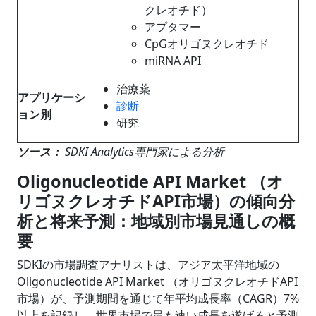
クレオチド）
アプタマー
CpGオリゴヌクレオチド
miRNA API
治療薬
アプリケーシ
診断
ョン別
研究
ソース：
SDKI Analytics専門家による分析
Oligonucleotide API Market （オ
リゴヌクレオチドAPI市場）の傾向分
析と将来予測：地域別市場見通しの概
要
SDKIの市場調査アナリストは、アジア太平洋地域の
Oligonucleotide API Market （オリゴヌクレオチドAPI
市場）が、予測期間を通じて年平均成長率（CAGR）7%
以上を記録し、世界市場で最も速い成長を遂げると予測