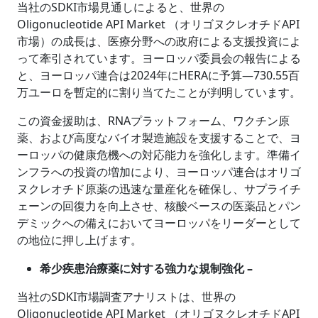
当社のSDKI市場見通しによると、世界の
Oligonucleotide API Market （オリゴヌクレオチドAPI
市場）の成長は、医療分野への政府による支援投資によ
って牽引されています。ヨーロッパ委員会の報告による
と、ヨーロッパ連合は2024年にHERAに予算―730.55百
万ユーロを暫定的に割り当てたことが判明しています。
この資金援助は、RNAプラットフォーム、ワクチン原
薬、および高度なバイオ製造施設を支援することで、ヨ
ーロッパの健康危機への対応能力を強化します。準備イ
ンフラへの投資の増加により、ヨーロッパ連合はオリゴ
ヌクレオチド原薬の迅速な量産化を確保し、サプライチ
ェーンの回復力を向上させ、核酸ベースの医薬品とパン
デミックへの備えにおいてヨーロッパをリーダーとして
の地位に押し上げます。
希少疾患治療薬に対する強力な規制強化 –
当社のSDKI市場調査アナリストは、世界の
Oligonucleotide API Market （オリゴヌクレオチドAPI