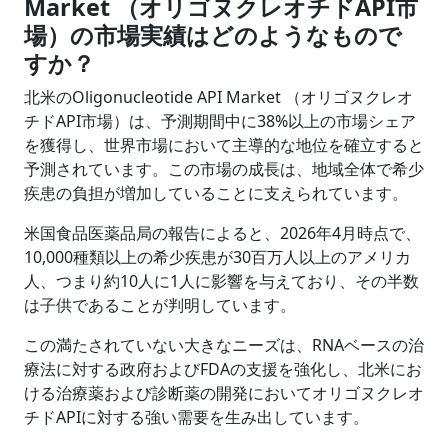
Market （オリゴヌクレオチドAPI市
場）の市場実績はどのようなもので
すか？
北米のOligonucleotide API Market （オリゴヌクレオ
チドAPI市場）は、予測期間中に38%以上の市場シェア
を獲得し、世界市場において主導的な地位を確立すると
予測されています。この市場の成長は、地域全体で希少
疾患の負担が増加していることに支えられています。
米国食品医薬品局の報告によると、2026年4月時点で、
10,000種類以上の希少疾患が30百万人以上のアメリカ
人、つまり約10人に1人に影響を与えており、その半数
は子供であることが判明しています。
この満たされていない大きなニーズは、RNAベースの治
療法に対する政府およびFDAの支援を強化し、北米にお
ける治療薬および診断薬の開発においてオリゴヌクレオ
チドAPIに対する強い需要を生み出しています。