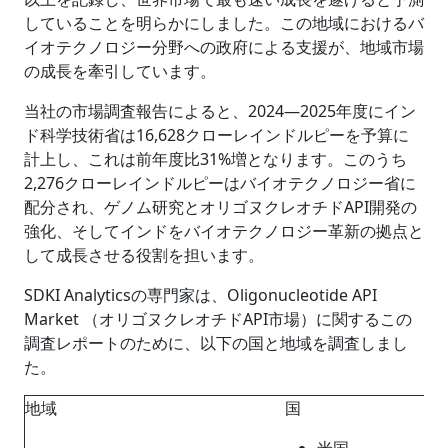
していることを明らかにしました。この地域におけるバ
イオテクノロジー分野への政府による支援が、地域市場
の成長を牽引しています。
当社の市場調査報告によると、2024―2025年度にイン
ド科学技術省は16,628クローレインドルピーを予算に
計上し、これは前年度比31%増となります。このうち
2,276クローレインドルピーはバイオテクノロジー省に
配分され、ゲノム研究とオリゴヌクレオチドAPI開発の
強化、そしてインドをバイオテクノロジー革新の拠点と
して成長させる役割を担います。
SDKI Analyticsの専門家は、Oligonucleotide API
Market （オリゴヌクレオチドAPI市場）に関するこの
調査レポートのために、以下の国と地域を調査しまし
た。
地域
国
米国