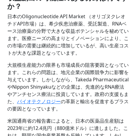
か？
日本のOligonucleotide API Market （オリゴヌクレオ
チドAPI市場）は、希少疾患治療薬、受託製造、RNAベ
ース治療薬の分野で大きな収益ポテンシャルを秘めてい
ます。医療ニーズの高まりとイノベーションにより、こ
の市場の需要は継続的に増加しているが、高い生産コス
トが大きな課題となっています。
大規模生産能力の限界も市場成長の阻害要因となってい
ます。これらの問題は、地元企業の国際競争力に影響を
与えています。しかしながら、Takeda Pharmaceutical
やNippon Shinyakuなどの企業は、先進的なRNA療法
やアンチセンス療法に投資しています。政府の支援もま
た、
バイオテクノロジー
の革新と輸出を促進するプラス
の要因となっています。
米国通商省の報告書によると、日本の医薬品生産額は
2023年に約12.4兆円（880億米ドル）に達しました。こ
れは、堅固な国内産業基盤を反映しています。しかし、