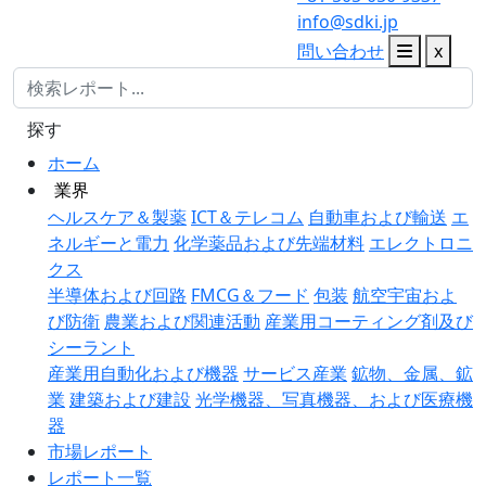
info@sdki.jp
問い合わせ
x
探す
ホーム
業界
ヘルスケア＆製薬
ICT＆テレコム
自動車および輸送
エ
ネルギーと電力
化学薬品および先端材料
エレクトロニ
クス
半導体および回路
FMCG＆フード
包装
航空宇宙およ
び防衛
農業および関連活動
産業用コーティング剤及び
シーラント
産業用自動化および機器
サービス産業
鉱物、金属、鉱
業
建築および建設
光学機器、写真機器、および医療機
器
市場レポート
レポート一覧