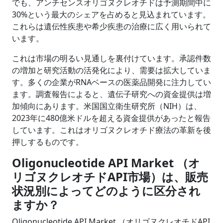
でも、アンチセンスオリゴヌクレオチドは予測期間中に
30%という最大のシェアを占めると見込まれています。
これらは遺伝性疾患や希少疾患の治療に広く用いられて
います。
これは市場の明るい見通しを裏付けています。承認件数
の増加と研究活動の活発化により、需要は拡大していま
す。多くの企業がRNAベースの医薬品開発に注力してい
ます。調査報告によると、遺伝子研究への資金提供は増
加傾向にあります。米国国立衛生研究所（NIH）は、
2023年に480億米ドルを超える資金提供があったと報告
しています。これはオリゴヌクレオチド療法の革新を後
押しするものです。
Oligonucleotide API Market （オ
リゴヌクレオチドAPI市場）は、販売
状況別によってどのように区分され
ますか？
Oligonucleotide API Market （オリゴヌクレオチドAPI