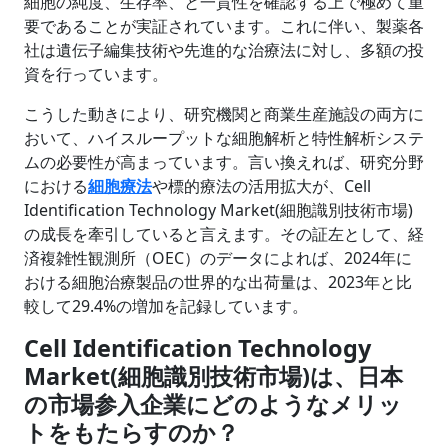
細胞の純度、生存率、と一貫性を確認する上で極めて重
要であることが実証されています。これに伴い、製薬各
社は遺伝子編集技術や先進的な治療法に対し、多額の投
資を行っています。
こうした動きにより、研究機関と商業生産施設の両方に
おいて、ハイスループットな細胞解析と特性解析システ
ムの必要性が高まっています。言い換えれば、研究分野
における
細胞療法
や標的療法の活用拡大が、Cell
Identification Technology Market(細胞識別技術市場)
の成長を牽引していると言えます。その証左として、経
済複雑性観測所（OEC）のデータによれば、2024年に
おける細胞治療製品の世界的な出荷量は、2023年と比
較して29.4%の増加を記録しています。
Cell Identification Technology
Market(細胞識別技術市場)は、日本
の市場参入企業にどのようなメリッ
トをもたらすのか？