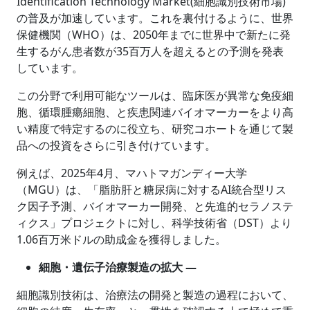
Identification Technology Market(細胞識別技術市場)
の普及が加速しています。これを裏付けるように、世界
保健機関（WHO）は、2050年までに世界中で新たに発
生するがん患者数が35百万人を超えるとの予測を発表
しています。
この分野で利用可能なツールは、臨床医が異常な免疫細
胞、循環腫瘍細胞、と疾患関連バイオマーカーをより高
い精度で特定するのに役立ち、研究コホートを通じて製
品への投資をさらに引き付けています。
例えば、2025年4月、マハトマガンディー大学
（MGU）は、「脂肪肝と糖尿病に対するAI統合型リス
ク因子予測、バイオマーカー開発、と先進的セラノステ
ィクス」プロジェクトに対し、科学技術省（DST）より
1.06百万米ドルの助成金を獲得しました。
細胞・遺伝子治療製造の拡大 ―
細胞識別技術は、治療法の開発と製造の過程において、