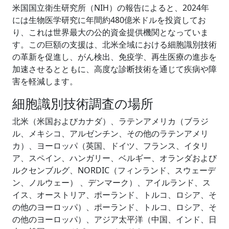
米国国立衛生研究所（NIH）の報告によると、2024年
には生物医学研究に年間約480億米ドルを投資してお
り、これは世界最大の公的資金提供機関となっていま
す。この巨額の支援は、北米全域における細胞識別技術
の革新を促進し、がん検出、免疫学、再生医療の進歩を
加速させるとともに、高度な診断技術を通じて疾病や障
害を軽減します。
細胞識別技術調査の場所
北米（米国およびカナダ）、ラテンアメリカ（ブラジ
ル、メキシコ、アルゼンチン、その他のラテンアメリ
カ）、ヨーロッパ（英国、ドイツ、フランス、イタリ
ア、スペイン、ハンガリー、ベルギー、オランダおよび
ルクセンブルグ、NORDIC（フィンランド、スウェーデ
ン、ノルウェー） 、デンマーク）、アイルランド、ス
イス、オーストリア、ポーランド、トルコ、ロシア、そ
の他のヨーロッパ）、ポーランド、トルコ、ロシア、そ
の他のヨーロッパ）、アジア太平洋（中国、インド、日