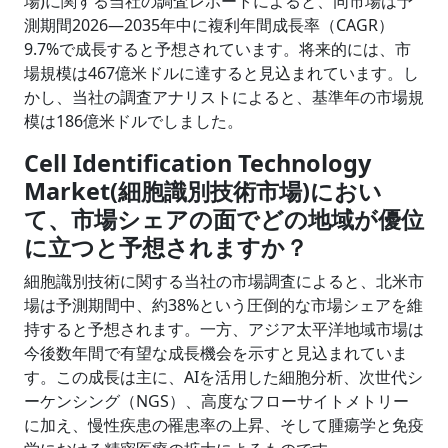
場)に関する当社の調査レポートによると、同市場は予
測期間2026―2035年中に複利年間成長率（CAGR）
9.7%で成長すると予想されています。将来的には、市
場規模は467億米ドルに達すると見込まれています。し
かし、当社の調査アナリストによると、基準年の市場規
模は186億米ドルでしました。
Cell Identification Technology
Market(細胞識別技術市場)におい
て、市場シェアの面でどの地域が優位
に立つと予想されますか？
細胞識別技術に関する当社の市場調査によると、北米市
場は予測期間中、約38%という圧倒的な市場シェアを維
持すると予想されます。一方、アジア太平洋地域市場は
今後数年間で有望な成長機会を示すと見込まれていま
す。この成長は主に、AIを活用した細胞分析、次世代シ
ーケンシング（NGS）、高度なフローサイトメトリー
に加え、慢性疾患の罹患率の上昇、そして腫瘍学と免疫