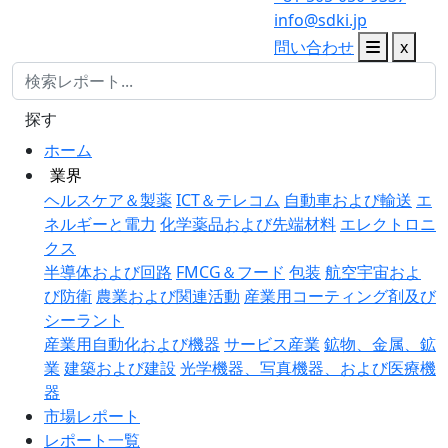
info@sdki.jp
問い合わせ
x
探す
ホーム
業界
ヘルスケア＆製薬
ICT＆テレコム
自動車および輸送
エ
ネルギーと電力
化学薬品および先端材料
エレクトロニ
クス
半導体および回路
FMCG＆フード
包装
航空宇宙およ
び防衛
農業および関連活動
産業用コーティング剤及び
シーラント
産業用自動化および機器
サービス産業
鉱物、金属、鉱
業
建築および建設
光学機器、写真機器、および医療機
器
市場レポート
レポート一覧