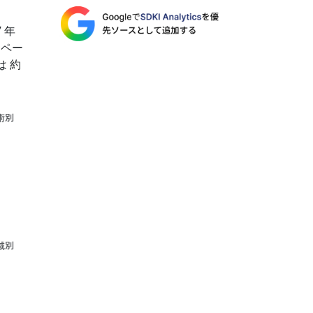
 年
なペー
は 約