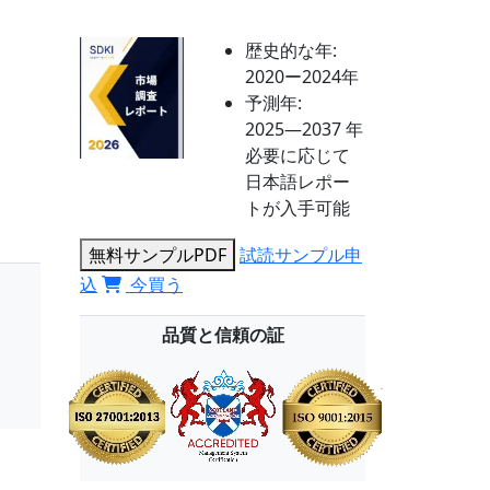
歴史的な年:
2020ー2024年
予測年:
2025―2037 年
必要に応じて
日本語レポー
トが入手可能
無料サンプルPDF
試読サンプル申
込
今買う
品質と信頼の証