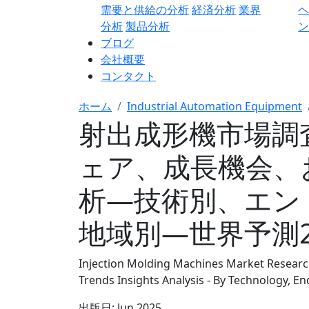
需要と供給の分析
経済分析
業界
分析
製品分析
ン
ブログ
会社概要
コンタクト
ホーム
Industrial Automation Equipment
射出成形機市場調
ェア、成長機会、
析―技術別、エン
地域別―世界予測20
Injection Molding Machines Market Research
Trends Insights Analysis - By Technology, En
出版日:
Jun 2025