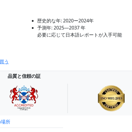
歴史的な年:
2020ー2024年
予測年:
2025―2037 年
必要に応じて日本語レポートが入手可能
買う
品質と信頼の証
の場所
試読サンプル申込