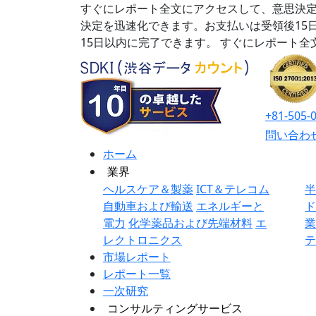
すぐにレポート全文にアクセスして、意思決定
決定を迅速化できます。お支払いは受領後15
15日以内に完了できます。
すぐにレポート全
+81-505-
問い合わ
ホーム
業界
ヘルスケア＆製薬
ICT＆テレコム
自動車および輸送
エネルギーと
電力
化学薬品および先端材料
エ
レクトロニクス
市場レポート
レポート一覧
一次研究
コンサルティングサービス