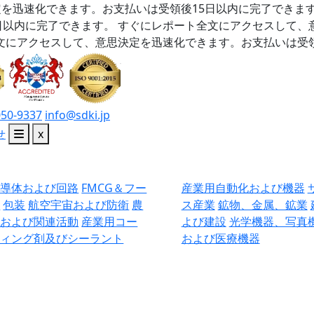
を迅速化できます。お支払いは受領後15日以内に完了できま
日以内に完了できます。
すぐにレポート全文にアクセスして、
文にアクセスして、意思決定を迅速化できます。お支払いは受領
050-9337
info@sdki.jp
せ
x
半導体および回路
FMCG＆フー
産業用自動化および機器
ド
包装
航空宇宙および防衛
農
ス産業
鉱物、金属、鉱業
業および関連活動
産業用コー
よび建設
光学機器、写真
ティング剤及びシーラント
および医療機器