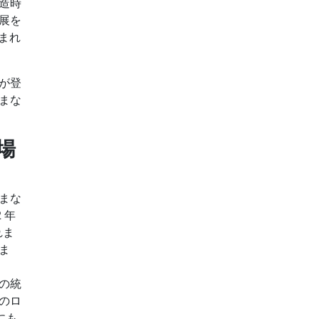
造時
展を
込まれ
が登
まな
場
まな
 年
れま
ま
の統
のロ
にも