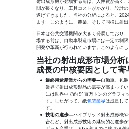
射出成形機が登場する前は、人件費が高く、
間が長くなり、工具コストがかかり、設計の
遂げてきました。当社の分析によると、2024
ます。このように、農業、そして同様に射出
日本は公共交通機関が大きく発展しており、
場する前は、自動車製造市場には一定の制限
開発や革新が行われています。このようにし
当社の射出成形市場分析
成長の中核要因として寄
最終用途産業からの需要―
自動車、包装
業界で射出成形製品の需要が高まっている
には世界中で約 91百万トンのグラフ
す。したがって、紙
包装業界
は成長して
す。
技術の進歩―
ハイブリッド射出成形機や
合など、射出成形技術の継続的な進歩が
ボット産業は、2025 年までに約 42