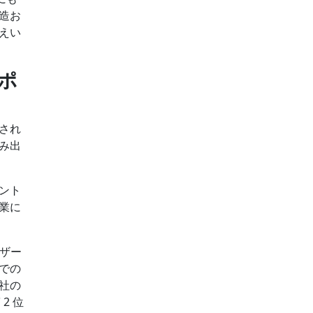
造お
えい
ポ
され
み出
ント
業に
ーザー
での
社の
2 位