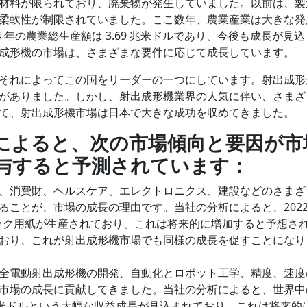
材料が限られており、廃棄物が発生していました。以前は、製
柔軟性が制限されていました。ここ数年、農業産業は大きな発
 年の農業総生産額は 3.69 兆米ドルであり、今後も成長が見
成形機の市場は、さまざまな要件に応じて成長しています。
それによってこの国をリーダーの一つにしています。射出成形
がありました。しかし、射出成形機業界の人気に伴い、さまざ
て、射出成形機市場は日本で大きな成功を収めてきました。
によると、次の市場傾向と要因が市
与すると予測されています：
、消費財、ヘルスケア、エレクトロニクス、建設などのさまざ
ことが、市場の成長の理由です。当社の分析によると、2022
ィック用紙が生産されており、これは将来的に増加すると予想さ
おり、これが射出成形機市場でも同様の成長を促すことになり
全電動射出成形機の開発、自動化とロボット工学、精度、速度
市場の成長に貢献してきました。当社の分析によると、世界中
8 億米ドルという大幅な収益成長が見込まれており、これは将来的