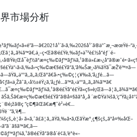
界市場分析
±³ãƒ‰ãƒ«ã«é”ã—ã€2021å¹´ã‹ã‚‰2026å¹´ã®äºˆæ¸¬æœŸé–“ä¸
•ã‚Œã¦ã„ã¾ã™ã€‚ä¸–ç•Œã®é£Ÿè‚‰ãƒ»ä¹³è£½å“éƒ¨é–
ãŸã‚‹å®Ÿè¡Œå¯èƒ½ãªæ¤ç‰©ãƒ™ãƒ¼ã‚¹ã®ä»£æ›¿å“ã®æˆé•·ã
ç”±ã§é£Ÿäº‹ã‹ã‚‰å‹•ç‰©æ€§é£Ÿå“ã‚’å‰Šæ¸›ã¾ãŸã¯æŽ’é™¤ã—
‰ã—ãŸã„äººã‚‚ã„ã‚Œã°ã€å‹•ç‰©ç¦ç¥‰ã‚’å¿ƒé…ã—
å¢ƒã«ä¸Žãˆã‚‹å½±éŸ¿ã‚’å¿ƒé…ã™ã‚‹äººã‚‚ã„ã¾ã™ã€
»è€…ã¯æ¤ç‰©ãƒ™ãƒ¼ã‚¹ã®é£Ÿå“é£Ÿã«ç§»è¡Œã—ã¦ã„ã¾ã™ã
ãŠã‚Šã€æ¤ç‰©æ€§é£Ÿå“ã®å¤§ããªå¸‚å ´æ©Ÿä¼šã‚’ç”Ÿã¿å‡º
ã®ç¨®é¡žã®ç ”ç©¶ãŒã€æ¶ˆè²»è€…
®Ÿé¨“ã‚’è¶…
¾ä¼šçš„è¦å› ã«ã‚ˆã£ã¦ã‚‚ãŸã‚‰ã•ã‚ŒãŸæ°¸ç¶šçš„ãªå¤‰åŒ–
‹ã“ã¨ã§ã™ã€‚ã—
ç‰©ãƒ™ãƒ¼ã‚¹ã®é£Ÿå“ã®å´é¢ã‚’è­°è«–