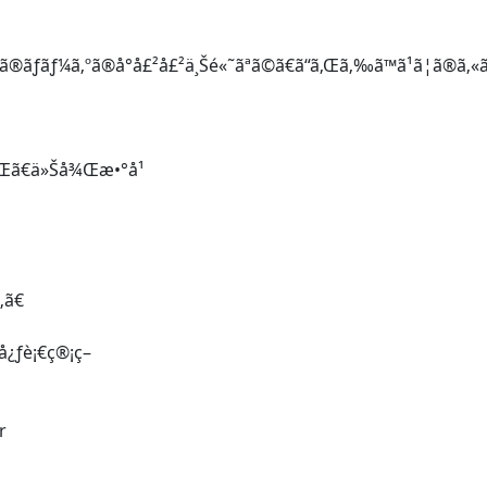
ãƒ¼ã‚ºã®å°å£²å£²ä¸Šé«˜ãªã©ã€ã“ã‚Œã‚‰ã™ã¹ã¦ã®ã‚«ãƒ
ãŒã€ä»Šå¾Œæ•°å¹
„ã€
å¿ƒè¡€ç®¡ç–
r