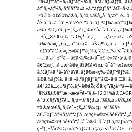
™ã€ãƒ™ãƒ¼ã‚«ãƒªãƒ¼ãŠã‚ˆã³ã‚¹ãƒŠãƒƒã‚¯ã€
ãƒªã‚±ãƒ¼ã‚·ãƒ§ãƒ³ã«ã‚»ã‚°ãƒ¡ãƒ³ãƒˆåŒ–ã•ã‚
™ãŒã»ã¼50%ã®ã‚·ã‚§ã‚¢ã§å¸‚å ´ã‚’æ”¯é
åŠ ã¯ã€äºˆæ¸¬æœŸé–“ä¸­ã«ãƒ™ãƒ¼ã‚«ãƒªãƒ¼ã
ã¾ã™ã€‚ä¼çµ±çš„ãªç„¼ãè“å­ã¯ã€ãƒã‚¿ãƒ¼ã
´„3å„„8700ä¸‡äººãŒç³–å°¿ç—…ã‚’æ‚£ã£ã¦ãŠ
´ã¾ã§ã«ç´„6å„„äººã«å¢—åŠ ã™ã‚‹ã¨äºˆæƒ³ã
¨é£Ÿå“ã®æ¤ç‰©ãƒ™ãƒ¼ã‚¹ã®é£Ÿäº‹ã¯ã€
—…ã‚’äºˆé˜²ã—ã€ã•ã‚‰ã«ã¯é€†è»¢ã•ã›ã‚‹ã“ã
ã€Œæƒ…å ±æºã®ä¸­ã§ã€å¤§è±†ã¯åˆ†æžæœŸé–“
ã‚½ãƒ¼ã‚¹ã«åŸºã¥ã„ã¦ã€æ¤ç‰©ãƒ™ãƒ¼ã‚¹ã
ã®ã‚½ãƒ¼ã‚¹ã«ã‚»ã‚°ãƒ¡ãƒ³ãƒˆåŒ–ã•ã‚Œã¦ã
ã€122å„„ç±³ãƒ‰ãƒ«ã®åŽç›Šã‚’ç”Ÿã¿å‡ºã—ã
´ã¾ã§ã®äºˆæ¸¬æœŸé–“ä¸­ã«12.21%ã®CAGRã§
é ˆã‚¢ãƒŸãƒŽé…¸ã‚’ã™ã¹ã¦å«ã‚“ã§ã„ã‚‹ã
¤ã®æœ€ã‚‚ä¸€èˆ¬çš„ãªä¾›çµ¦æºã§ã™
ã€Œãƒ¨ãƒ¼ãƒ­ãƒƒãƒ‘ã¯æ¤ç‰©æ€§é£Ÿå“å¸‚å ´ã
æ¤ç‰©æ€§é£Ÿå“å¸‚å ´ã®å¸‚å ´ãƒ€ã‚¤ãƒŠãƒŸã‚¯
ç±³(ç±³å›½ã€ã‚«ãƒŠãƒ€ã€ãƒ¡ã‚­ã‚·ã‚³ã€åŒ