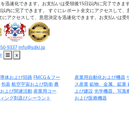
を迅速化できます。お支払いは受領後15日以内に完了できま
日以内に完了できます。
すぐにレポート全文にアクセスして、
文にアクセスして、意思決定を迅速化できます。お支払いは受領
050-9337
info@sdki.jp
せ
x
半導体および回路
FMCG＆フー
産業用自動化および機器
ド
包装
航空宇宙および防衛
農
ス産業
鉱物、金属、鉱業
業および関連活動
産業用コー
よび建設
光学機器、写真
ティング剤及びシーラント
および医療機器