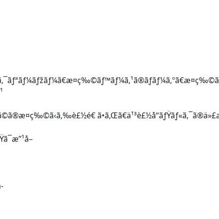
ã‚¯ãƒªãƒ¼ãƒžãƒ¼ã€æ¤ç‰©ãƒ™ãƒ¼ã‚¹ã®ãƒãƒ¼ã‚ºã€æ¤ç‰©ãƒ™
¹
©ã®æ¤ç‰©ã‹ã‚‰è£½é€ ã•ã‚Œã€ä¹³è£½å“ãƒŸãƒ«ã‚¯ã®ä»£æ›¿
Ÿã¯æ”¹å–
­