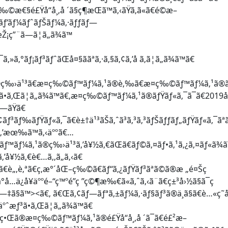
ç‰©æ€§é£Ÿå“å¸‚å ´ã§ç¶­æŒã™ã‚‹ãŸã‚ã«ã€é©æ–
ãƒ‘ãƒ¼ãƒˆãƒŠãƒ¼ã‚·ãƒƒãƒ—
æŽ¡ç”¨ã—ã¦ã„ã¾ã™
‚°ãƒ¡ãƒ³ãƒˆãŒå¤§ããªã‚·ã‚§ã‚¢ã‚’å ã‚ã¦ã„ã¾ã™ã€
‚¹ã®ç‰›ä¹³ã€æ¤ç‰©ãƒ™ãƒ¼ã‚¹ã®è‚‰ã€æ¤ç‰©ãƒ™ãƒ¼ã‚¹ã®
•ã‚Œã¦ã„ã¾ã™ã€‚æ¤ç‰©ãƒ™ãƒ¼ã‚¹ã®ãƒŸãƒ«ã‚¯ã¯ã€2019å
ã—ãŸã€
³ãƒ‰ãƒŸãƒ«ã‚¯ã€è±†ä¹³ãŠã‚ˆã³ã‚³ã‚³ãƒŠãƒƒãƒ„ãƒŸãƒ«ã‚¯ãªã
Š¶ã‚’æœ‰ã™ã‚‹äººã€…
ãƒ™ãƒ¼ã‚¹ã®ç‰›ä¹³ã‚’å¥½ã‚€ãŒã€ãƒ©ã‚¤ãƒ•ã‚¹ã‚¿ã‚¤ãƒ«ã¾ã
ã‚’å¥½ã‚€è€…ã‚‚ã„ã‚‹ã€
³ªã€è„‚è‚ªã€ç‚­æ°´åŒ–ç‰©ã€ãƒ“ã‚¿ãƒŸãƒ³ãªã©ã®æ „é¤Šç
‹å°å…ä¿å¥äººé–“ç™ºé”ç ”ç©¶æ‰€ã«ã‚ˆã‚‹ã¨ã€ç±³å›½ã§ã¯ç
ç—‡ã§ã™><ã€‚ ã€Œã‚¢ãƒ—ãƒªã‚±ãƒ¼ã‚·ãƒ§ãƒ³ã®ä¸­ã§ã€è…«ç˜å
äºˆæƒ³ã•ã‚Œã¦ã„ã¾ã™ã€
ä¸–ç•Œã®æ¤ç‰©ãƒ™ãƒ¼ã‚¹ã®é£Ÿå“å¸‚å ´ã¯ã€é£²æ–