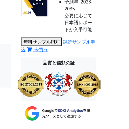
予測年:
2023-
2035
必要に応じて
日本語レポー
トが入手可能
無料サンプルPDF
試読サンプル申
込
今買う
品質と信頼の証