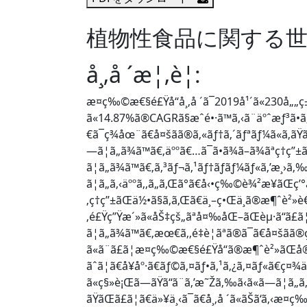
植物性食品に関する世
å¸‚å ´æ¦‚è¦:
æ¤ç‰©æ€§é£Ÿå“å¸‚å ´ã¯2019å¹´ã«230å„„ç
ã«14.87%ã®CAGRã§æˆé•·ã™ã‚‹ã¨äºˆæƒ³ã
€ã¯ç¾åœ¨ã€å¤šãã®ã‚«ãƒ†ã‚´ãƒªãƒ¼ã«ã‚
—ã¦ã„ã¾ã™ã€‚äººã€…ã¯ã•ã¾ã–ã¾ãªç†
ã¦ã„ã¾ã™ã€‚ã‚³ãƒ¬ã‚¹ãƒ†ãƒ­ãƒ¼ãƒ«ã‚’æ¸›ã‚
ã¦ã„ã‚‹äººã‚‚ã„ã‚Œã°ã€å‹•ç‰©è¾²æ¥­ãŒç’°
‚ç†ç”±ãŒä½•ã§ã‚ã‚Œã€ä¸–ç•Œä¸­ã®æ¶ˆè²
‚é£Ÿç”Ÿæ´»ã«åŠ‡çš„ãªå¤‰åŒ–ãŒèµ·ã“ã£ã¦
ã¦ã„ã¾ã™ã€‚æœ€ã‚‚é‡è¦ãªã®ã¯ã€å¤šã
ã«ã¨ã£ã¦æ¤ç‰©æ€§é£Ÿå“ã®æ¶ˆè²»ãŒå
ãˆã¦ã€å¥åº·ã€ãƒ©ã‚¤ãƒ•ã‚¹ã‚¿ã‚¤ãƒ«ã€ç¤
ã«ç§»è¡Œã—ãŸã“ã¨ã‚’æ˜Žã‚‰ã‹ã«ã—ã¦ã„ã‚
ãŸãŒã£ã¦ã€ä»¥ä¸‹ã¯ã€å¸‚å ´ã«ãŠã‘ã‚‹æ¤