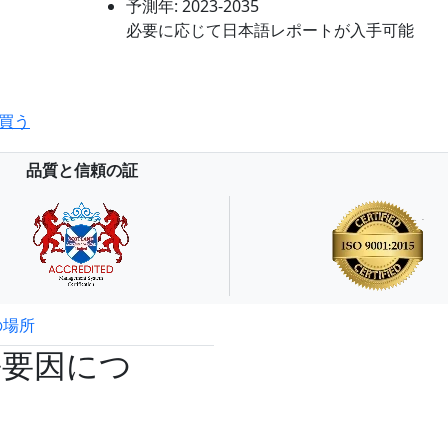
予測年:
2023-2035
必要に応じて日本語レポートが入手可能
買う
品質と信頼の証
の場所
試読サンプル申込
長要因につ