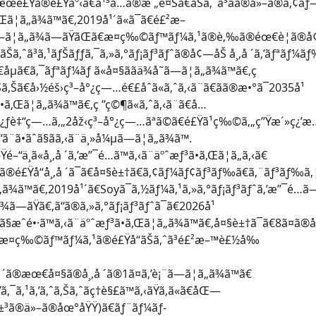
æœé£Ÿã®é£Ÿäº‹ã€ä¹³å…ã®æ „é¤Šã€ãŠã‚ˆã³ãã®ä»–ã®ã‚¢ãƒ
Œã¦ã„ã¾ã™ã€‚2019å¹´ã«ã¯ã€é£²æ–
…ã—ã¦ã„ã¾ã—ãŸãŒã€æ¤ç‰©ãƒ™ãƒ¼ã‚¹ã®è‚‰ã®éœ€è¦ã®
Šã‚ˆã³ã‚¹ãƒŠãƒƒã‚¯ã‚»ã‚°ãƒ¡ãƒ³ãƒˆã®å¢—åŠ å¸‚å ´ã‚’ãƒªãƒ¼ã
€åµã€ã‚¯ãƒªãƒ¼ãƒ ã«å¤§ããä¾å­˜ã—ã¦ã„ã¾ã™ã€‚ç
ã‚Šã€å›½éš›ç³–å°¿ç—…é€£åˆã«ã‚ˆã‚‹ã¨ã€ãã®æ•°ã¯2035å¹
•ã‚Œã¦ã„ã¾ã™ã€‚ç ”ç©¶ã«ã‚ˆã‚‹ã¨ã€å…
å¿ƒè‡“ç—…ã‚„2åž‹ç³–å°¿ç—…ãªã©ã€é£Ÿã¹ç‰©ã‚„ç”Ÿæ´»ç¿’æ
¨ã•ãˆã§ãã‚‹ã¨ä¸»å¼µã—ã¦ã„ã¾ã™.
ä¸­ã«å¸‚å ´ã‚’æ”¯é…ã™ã‚‹ã¨äºˆæƒ³ã•ã‚Œã¦ã„ã‚‹ã€
®é£Ÿå“å¸‚å ´ã¯ã€å¤§è±†ã€ã‚¢ãƒ¼ãƒ¢ãƒ³ãƒ‰ã€ã‚¨ãƒ³ãƒ‰ã‚¦è±
„ã¾ã™ã€‚2019å¹´ã€Soyã¯ã‚½ãƒ¼ã‚¹ã‚»ã‚°ãƒ¡ãƒ³ãƒˆã‚’æ”¯é…ã
¾ã—ãŸã€‚ã“ã®ã‚»ã‚°ãƒ¡ãƒ³ãƒˆã¯ã€2026å¹
æˆé•·ã™ã‚‹ã¨äºˆæƒ³ã•ã‚Œã¦ã„ã¾ã™ã€‚å¤§è±†ã¯ã€8ã¤ã®
Ÿã‚ã€æ¤ç‰©ãƒ™ãƒ¼ã‚¹ã®é£Ÿå“ãŠã‚ˆã³é£²æ–™è£½å‰
®æœ€å¤§ã®å¸‚å ´ã®1ã¤ã‚’è¡¨ã—ã¦ã„ã¾ã™ã€
ã‚¹ã‚’ã‚ˆã‚Šã‚ˆãç†è§£ã™ã‚‹ãŸã‚ã«ã€åŒ—
—ç±³ã®ä»–ã®åœ°åŸŸ)ã€ãƒ¨ãƒ¼ãƒ­