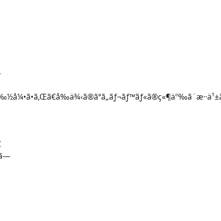
­
«ç‰½å¼•ã•ã‚Œã€å‰ä¾‹ã®ãªã„ãƒ¬ãƒ™ãƒ«ã®ç«¶äº‰ã¨æ··ä¹±
€
ã—