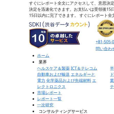
すぐにレポート全文にアクセスして、意思決定
決定を迅速化できます。お支払いは受領後15
15日以内に完了できます。
すぐにレポート全
+81-505-
問い合わ
ホーム
業界
ヘルスケア＆製薬
ICT＆テレコム
自動車および輸送
エネルギーと
電力
化学薬品および先端材料
エ
レクトロニクス
市場レポート
レポート一覧
一次研究
コンサルティングサービス