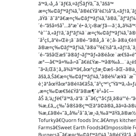
ã™ã‚‹å¸‚å ´ãƒ€ã‚¤ãƒŠãƒŸã‚¯ã‚¹ã§ã™
æ¤ç‰©ãƒ™ãƒ¼ã‚¹ã®é£Ÿå“è£½å“ã‚«ãƒ†ã‚´ãƒª
‚ãŸã¨ãˆã°ã€æ¤ç‰©ãƒ™ãƒ¼ã‚¹ã®ã‚¯ãƒªãƒ
´é–“ã§å¤§å¹…ãªæˆé•·ã‚’ç›®æ’ƒã—ã¦ã„ã¾ã
°èˆˆã‚«ãƒ†ã‚´ãƒªãƒ¼ã¨æ¤ç‰©ãƒ™ãƒ¼ã‚¹ã®é
´å²çš„ãªè»Œè·¡ã¨ã®é–“ã®å¸‚å ´è¦å› ã®ä¸€
ã®æ¤ç‰©ãƒ™ãƒ¼ã‚¹ã®ä¹³è£½å“ã‚«ãƒ†ã‚´ã
´é–“ã§åŒæ§˜ã®ãƒ¬ãƒ™ãƒ«ã®éåœ¨æ€§ã«é”ã
æ°—å€™å¤‰å‹•ã¯ã€é£Ÿæ–™å®‰å…¨ä¿éšœã«å½
˜ã•ã‚Œã¦ã„ã¾ã™ã€‚åœ°çƒæ¸©æš–åŒ–ã®ä¸
ã§ã‚ã‚Šã€æ¤ç‰©ãƒ™ãƒ¼ã‚¹ã®è¾²æ¥­ã¨æ¯
è¦ãªåœŸåœ°ã®é‡ã€ãŠã‚ˆã³ç™ºç”Ÿã™ã‚‹å»
‚æ¤ç‰©æ€§é£Ÿå“ã®æ¶ˆè²»å¢—
åŠ ã‚’ä¿ƒé€²ã™ã‚‹ã“ã¨ã¯ã€ç’°å¢ƒã¸ã®äººé
¾æ‚£ã‚„ç‰¹å®šã®ç™Œãªã©ã®ã„ãã¤ã‹
¾æ‚£ã®é«˜ã„å‰²åˆã‚’æ¸›ã‚‰ã™ãŸã‚ã®æ½œ
Tofurkyã€Quorn foods Inc.ã€Amys kitche
Farmsã€Sweet Earth Foodsã€Impossible 
Burgersã¯ã€æ¤ç‰©ãƒ™ãƒ¼ã‚¹ã®é£Ÿå“å¸‚å 