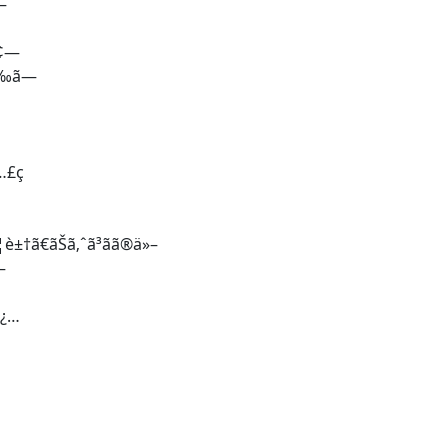
—
å¢—
ƒ‰ã—
…£ç
†ã€ãŠã‚ˆã³ãã®ä»–
—
å¿…