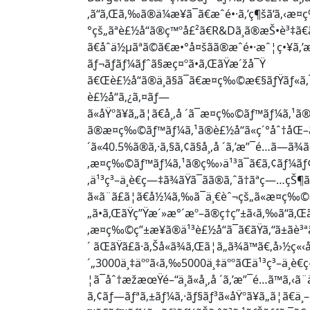
‚ã“ã‚Œã‚‰ã®ä¼æ¥­ã¯ã€æˆé•·ã‚’ç¶šã‘ã‚‹æ¤
°çš„ãªè£½å“ã®ç™ºå£²ã€R&Dã¸ã®æŠ•è³‡ã€
ã€åˆä½µãªã©ã€æ•°å¤šãã®æˆé•·æˆ¦ç•¥ã‚’
ãƒ¬ãƒãƒ¼ãƒˆã§æç¤ºã•ã‚ŒãŸæ´žå¯Ÿ
ã€Œè£½å“ã®ä¸­ã§ã¯ã€æ¤ç‰©æ€§ãƒŸãƒ«ã‚¯ã‚»ã
è£½å“ã‚¿ã‚¤ãƒ—
ã«åŸºã¥ã„ã¦ã€å¸‚å ´ã¯æ¤ç‰©ãƒ™ãƒ¼ã
ã®æ¤ç‰©ãƒ™ãƒ¼ã‚¹ã®è£½å“ã«ç´°åˆ†åŒ–ã
´ã«40.5%ã®ã‚·ã‚§ã‚¢ã§å¸‚å ´ã‚’æ”¯é…ã—ã¾
‚æ¤ç‰©ãƒ™ãƒ¼ã‚¹ã®ç‰›ä¹³ã¯ã€ã‚¢ãƒ¼ãƒ¢ãƒ
‚ä¹³ç³–ä¸è€ç—‡ã¾ãŸã¯ãã®ã‚ˆã†ãªç—…ç
ã«ã¨ã£ã¦ã€å½¼ã‚‰ã¯ä¸€èˆ¬çš„ã«æ¤ç‰©
„ã•ã‚ŒãŸç”Ÿæ´»æ°´æº–ã®ç†ç”±ã‹ã‚‰ã“ã‚Œ
‚æ¤ç‰©ç”±æ¥ã®ä¹³è£½å“ã¯ã€ãŸã‚“ã±ãè
´ ãŒãŸã£ã·ã‚Šå«ã¾ã‚Œã¦ã„ã¾ã™ã€‚å›½ç«
´„3000ä¸‡äººã‹ã‚‰5000ä¸‡äººãŒä¹³ç³–ä¸è€
¦ã¯åˆ†æžæœŸé–“ä¸­ã«å¸‚å ´ã‚’æ”¯é…ã™ã‚‹ã¨
ã‚¢ãƒ—ãƒªã‚±ãƒ¼ã‚·ãƒ§ãƒ³ã«åŸºã¥ã„ã¦ã€