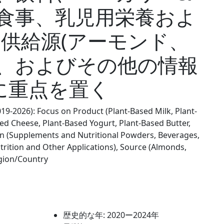
食事、乳児用栄養およ
、供給源(アーモンド、
、およびその他の情報
に重点を置く
19-2026): Focus on Product (Plant-Based Milk, Plant-
ed Cheese, Plant-Based Yogurt, Plant-Based Butter,
on (Supplements and Nutritional Powders, Beverages,
trition and Other Applications), Source (Almonds,
gion/Country
歴史的な年:
2020ー2024年