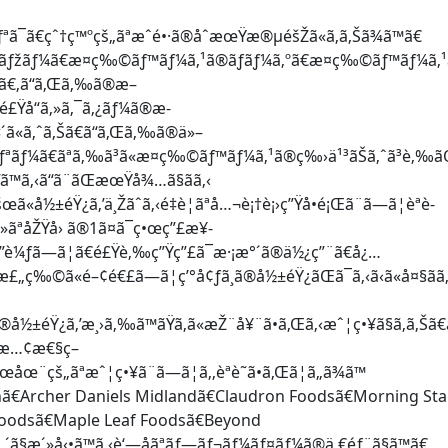
ã¯ã€çˆ†ç™ºçš„ãªæˆé•·ã®åˆæœŸæ®µéšŽã«ã‚ã‚Šã¾ã™ã€
¼ãƒžãƒ¼ã€æ¤ç‰©ãƒ™ãƒ¼ã‚¹ã®ãƒãƒ¼ã‚ºã€æ¤ç‰©ãƒ™ãƒ¼ã‚¹ã®ãƒ
™ã€‚ã“ã‚Œã‚‰ã®æ–
£Ÿå“ã‚»ã‚¯ã‚¿ãƒ¼ã®æ­
è‡´ã«ã‚ˆã‚Šã€ã“ã‚Œã‚‰ã®ä»–
ƒªãƒ¼ã€ãªã‚‰ã³ã«æ¤ç‰©ãƒ™ãƒ¼ã‚¹ã®ç‰›ä¹³ãŠã‚ˆã³è‚‰
™ã‚‹ã“ã¨ãŒæœŸå¾…ã§ãã‚‹
±éŸ¿ã‚’ä¸Žãˆã‚‹é‡è¦ãªå…¬è¡†è¡›ç”Ÿå•é¡Œã¨ã—ã¦èªè­
»ãªåŽŸå› ã®1ã¤ã¯ç•œç”£æ¥­
”è¼ƒã—ã¦ã€é£Ÿè‚‰ç”Ÿç”£ã¯æ·¡æ°´ã®ä½¿ç”¨ã€å¿…
ƒæ£„ç‰©ã«é–¢é€£ã—ã¦ç’°å¢ƒã¸ã®å½±éŸ¿ãŒã¯ã‚‹ã‹ã«å¤§ãã
–“ã®å½±éŸ¿ã‚’æ¸›ã‚‰ã™ãŸã‚ã«æŽ¨å¥¨ã•ã‚Œã‚‹æˆ¦ç•¥ã§ã‚ã‚Šã€
ã®æ…¢æ€§ç–
åœ¨çš„ãªæˆ¦ç•¥ã¨ã—ã¦ã‚‚èªè­˜ã•ã‚Œã¦ã„ã¾ã™
nã€Archer Daniels Midlandã€Claudron Foodsã€Morning Sta
Foodsã€Maple Leaf Foodsã€Beyond
´ã§æ´»å‹•ã™ã‚‹è‘—åãªãƒ—ãƒ¬ãƒ¼ãƒ¤ãƒ¼ã®ä¸€éƒ¨ã§ã™ã€