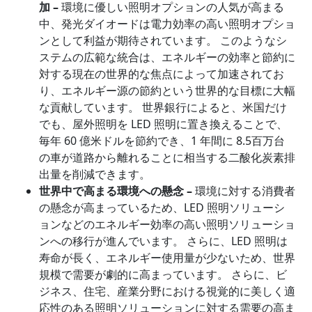
加 –
環境に優しい照明オプションの人気が高まる
中、発光ダイオードは電力効率の高い照明オプショ
ンとして利益が期待されています。 このようなシ
ステムの広範な統合は、エネルギーの効率と節約に
対する現在の世界的な焦点によって加速されてお
り、エネルギー源の節約という世界的な目標に大幅
な貢献しています。 世界銀行によると、米国だけ
でも、屋外照明を LED 照明に置き換えることで、
毎年 60 億米ドルを節約でき、1 年間に 8.5百万台
の車が道路から離れることに相当する二酸化炭素排
出量を削減できます。
世界中で高まる環境への懸念 –
環境に対する消費者
の懸念が高まっているため、LED 照明ソリューシ
ョンなどのエネルギー効率の高い照明ソリューショ
ンへの移行が進んでいます。 さらに、LED 照明は
寿命が長く、エネルギー使用量が少ないため、世界
規模で需要が劇的に高まっています。 さらに、ビ
ジネス、住宅、産業分野における視覚的に美しく適
応性のある照明ソリューションに対する需要の高ま