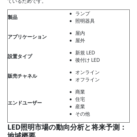
ているためです。
ランプ
製品
照明器具
屋内
アプリケーション
屋外
新規 LED
設置タイプ
後付け LED
オンライン
販売チャネル
オフライン
商業
住宅
エンドユーザー
産業
その他
LED照明市場の動向分析と将来予測：
地域概要