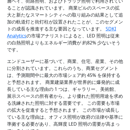
層ベイ、街路照明、およびトラック照明で利用されてい
ることが認識されています。 商業ビルのスペースの拡
大と新たなスマートシティへの取り組みの結果として追
加の軌道灯と街灯柱が設置されたことが、このセグメン
トの成長を推進する主な要因となっています。
SDKI
Analytics
の市場アナリストによると、LED 照明は従来
の白熱照明よりもエネルギー消費が 約82% 少ないそう
です。
エンドユーザーに基づいて、商業、住宅、産業、その他
に分割されています。これらのうち、商業セグメント
は、予測期間中に最大の市場シェア約 45% を保持する
と予想されます。 商業建築業界が世界的に爆発的に成
長している主な理由の 1 つは、ギャラリー、美術館、
展示スペースの所有者から、より優れた照明用途を求め
る洗練された照明に対する需要です。 この需要も市場
の拡大を促進すると予想されます。 この市場が成長し
ている主な理由は、オフィス照明が政府の法律や基準に
準拠する必要があり、高輝度 LED 照明の需要が高まっ