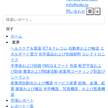
info@sdki.jp
問い合わせ
x
探す
ホーム
業界
ヘルスケア＆製薬
ICT＆テレコム
自動車および輸送
エ
ネルギーと電力
化学薬品および先端材料
エレクトロニ
クス
半導体および回路
FMCG＆フード
包装
航空宇宙およ
び防衛
農業および関連活動
産業用コーティング剤及び
シーラント
産業用自動化および機器
サービス産業
鉱物、金属、鉱
業
建築および建設
光学機器、写真機器、および医療機
器
市場レポート
レポート一覧