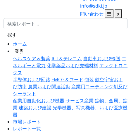
info@sdki.jp
問い合わせ
x
探す
ホーム
業界
ヘルスケア＆製薬
ICT＆テレコム
自動車および輸送
エ
ネルギーと電力
化学薬品および先端材料
エレクトロニ
クス
半導体および回路
FMCG＆フード
包装
航空宇宙およ
び防衛
農業および関連活動
産業用コーティング剤及び
シーラント
産業用自動化および機器
サービス産業
鉱物、金属、鉱
業
建築および建設
光学機器、写真機器、および医療機
器
市場レポート
レポート一覧