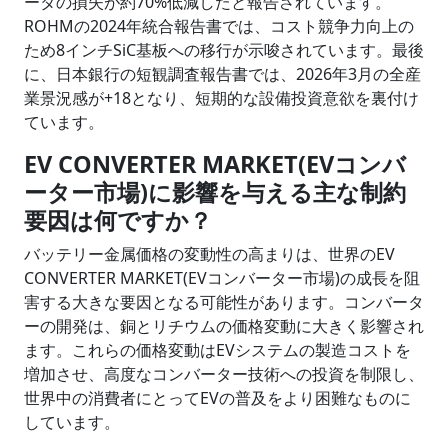
ータの損失が約70%低減したと報告されています。
ROHMの2024年統合報告書では、コスト競争力向上の
ため8インチSiC基板への移行が示唆されています。最後
に、日本銀行の短観調査報告書では、2026年3月の全産
業景況感が+18となり、短期的な設備投資意欲を裏付け
ています。
EV CONVERTER MARKET(EVコンバ
ーター市場)に影響を与える主な制約
要因は何ですか？
バッテリー金属価格の変動性の高まりは、世界のEV
CONVERTER MARKET(EVコンバーター市場)の成長を阻
害する大きな要因となる可能性があります。コンバータ
ーの開発は、銅とリチウムの価格変動に大きく影響され
ます。これらの価格変動はEVシステムの製造コストを
増加させ、高度なコンバーター技術への投資を制限し、
世界中の消費者にとってEVの普及をより困難なものに
しています。