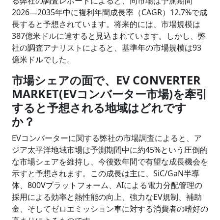
る弊社の調査レポートによると、同市場は予測期間
2026―2035年中に複利年間成長率（CAGR）12.7%で成
長すると予想されています。将来的には、市場規模は
387億米ドルに達すると見込まれています。しかし、弊
社の調査アナリストによると、基準年の市場規模は93
億米ドルでした。
市場シェアの面で、EV CONVERTER
MARKET(EVコンバーター市場)を牽引
すると予想される地域はどれです
か？
EVコンバーターに関する弊社の市場調査によると、ア
ジア太平洋地域市場は予測期間中に約45%という圧倒的
な市場シェアを維持し、今後数年間で有望な成長機会を
示すと予想されます。この成長は主に、SiC/GaN半導
体、800Vプラットフォーム、AIによる電力分配管理の
採用による効率と熱性能の向上、強力なEV規制、補助
金、そしてゼロエミッション車に対する消費者の嗜好の