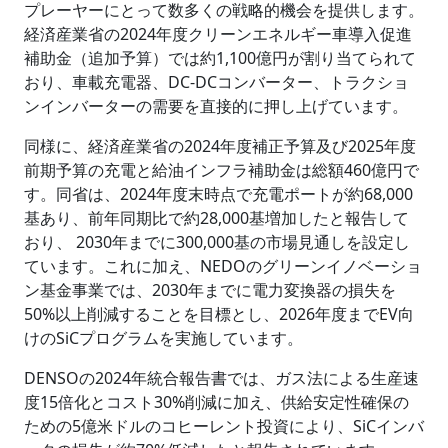
プレーヤーにとって数多くの戦略的機会を提供します。
経済産業省の2024年度クリーンエネルギー車導入促進
補助金（追加予算）では約1,100億円が割り当てられて
おり、車載充電器、DC-DCコンバーター、トラクショ
ンインバーターの需要を直接的に押し上げています。
同様に、経済産業省の2024年度補正予算及び2025年度
前期予算の充電と給油インフラ補助金は総額460億円で
す。同省は、2024年度末時点で充電ポートが約68,000
基あり、前年同期比で約28,000基増加したと報告して
おり、 2030年までに300,000基の市場見通しを設定し
ています。これに加え、NEDOのグリーンイノベーショ
ン基金事業では、2030年までに電力変換器の損失を
50%以上削減することを目標とし、2026年度までEV向
けのSiCプログラムを実施しています。
DENSOの2024年統合報告書では、ガス法による生産速
度15倍化とコスト30%削減に加え、供給安定性確保の
ための5億米ドルのコヒーレント投資により、SiCインバ