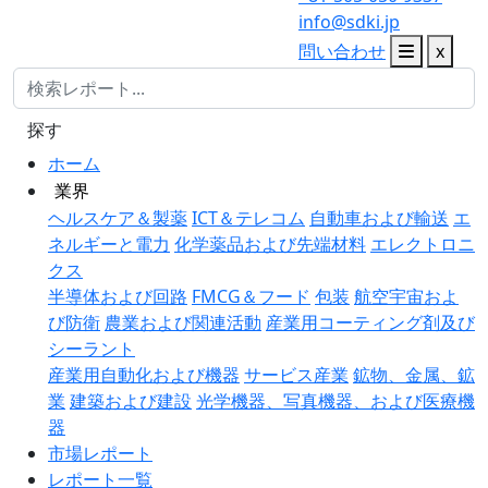
info@sdki.jp
問い合わせ
x
探す
ホーム
業界
ヘルスケア＆製薬
ICT＆テレコム
自動車および輸送
エ
ネルギーと電力
化学薬品および先端材料
エレクトロニ
クス
半導体および回路
FMCG＆フード
包装
航空宇宙およ
び防衛
農業および関連活動
産業用コーティング剤及び
シーラント
産業用自動化および機器
サービス産業
鉱物、金属、鉱
業
建築および建設
光学機器、写真機器、および医療機
器
市場レポート
レポート一覧