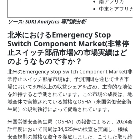
南アフリカ
中東とアフリカの
ソース: SDKI Analytics 専門家分析
北米におけるEmergency Stop
Switch Component Market(非常停
止スイッチ部品市場)の市場実績はど
のようなものですか？
北米のEmergency Stop Switch Component Market(非
常停止スイッチ部品市場)は、予測期間を通じて世界市
場において30%以上の収益シェアを占め、主導的な地位
を維持すると予測されています。この市場の成長は、地
域全体で実施されている厳格なOSHA（米国労働安全衛
生局）の規制執行によって促進されています。
米国労働安全衛生局（OSHA）の報告によると、2024会
計年度において同局は34,625件の検査を実施し、機械
安全規則の厳格な遵守を徹底しました。こうした取り締