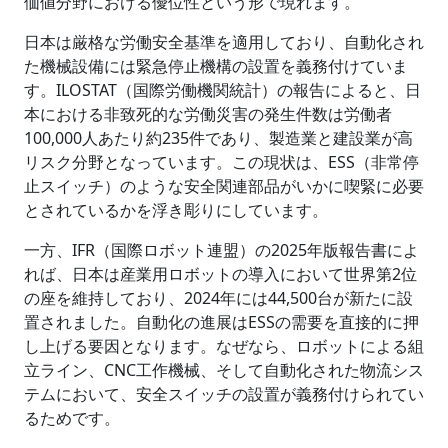
価値分野における優位性という形で現れます。
日本は厳格な労働安全基準を適用しており、自動化され
た機械設備には緊急停止機構の設置を義務付けていま
す。ILOSTAT（国際労働機関統計）の報告によると、日
本における非致死的な労働災害の発生件数は労働者
100,000人あたり約235件であり、製造業と建設業が高
リスク分野となっています。この現状は、ESS（非常停
止スイッチ）のような安全関連部品がいかに喫緊に必要
とされているかを浮き彫りにしています。
一方、IFR（国際ロボット連盟）の2025年版報告書によ
れば、日本は産業用ロボットの導入において世界第2位
の座を維持しており、2024年には44,500台が新たに設
置されました。自動化の進展はESSの需要を直接的に押
し上げる要因となります。なぜなら、ロボットによる組
立ライン、CNC工作機械、そして自動化された物流シス
テムにおいて、安全スイッチの設置が義務付けられてい
るためです。