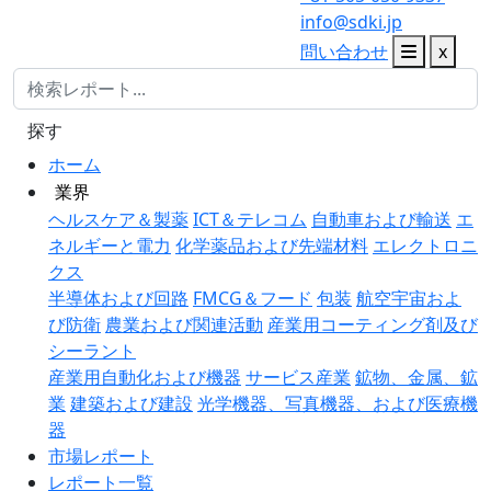
info@sdki.jp
問い合わせ
x
探す
ホーム
業界
ヘルスケア＆製薬
ICT＆テレコム
自動車および輸送
エ
ネルギーと電力
化学薬品および先端材料
エレクトロニ
クス
半導体および回路
FMCG＆フード
包装
航空宇宙およ
び防衛
農業および関連活動
産業用コーティング剤及び
シーラント
産業用自動化および機器
サービス産業
鉱物、金属、鉱
業
建築および建設
光学機器、写真機器、および医療機
器
市場レポート
レポート一覧