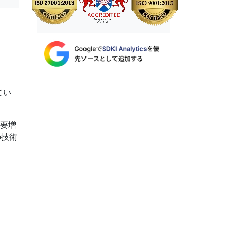
てい
需要増
の技術