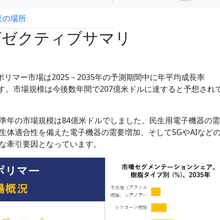
査の場所
試読サンプル申込
グゼクティブサマリ
の電子ポリマー市場は2025－2035年の予測期間中に年平均成長率
います。市場規模は今後数年間で207億米ドルに達すると予想され
準年の市場規模は84億米ドルでしました。民生用電子機器の
生体適合性を備えた電子機器の需要増加、そして5GやAIなど
な牽引要因となっています。