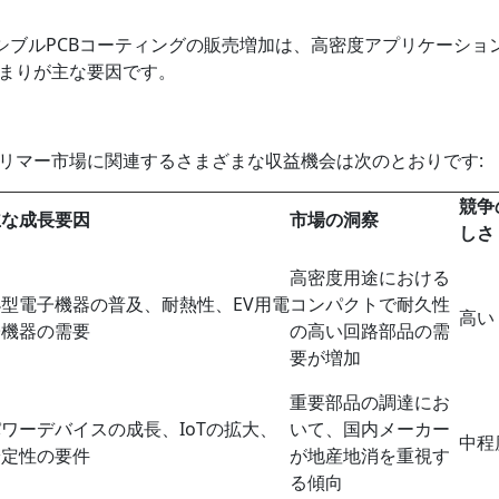
、フレキシブルPCBコーティングの販売増加は、高密度アプリケーショ
まりが主な要因です。
リマー市場に関連するさまざまな収益機会は次のとおりです:
競争
主な成長要因
市場の洞察
しさ
高密度用途における
小型電子機器の普及、耐熱性、EV用電
コンパクトで耐久性
高い
子機器の需要
の高い回路部品の需
要が増加
重要部品の調達にお
ワーデバイスの成長、IoTの拡大、
いて、国内メーカー
中程
安定性の要件
が地産地消を重視す
る傾向