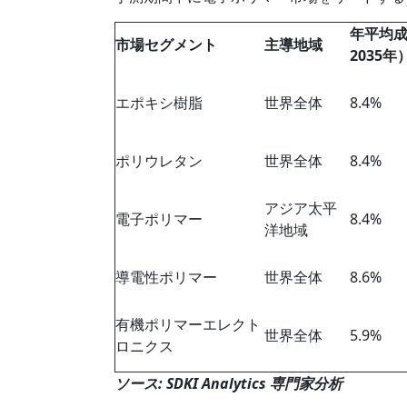
年平均
市場セグメント
主導地域
2035年
エポキシ樹脂
世界全体
8.4%
ポリウレタン
世界全体
8.4%
アジア太平
電子ポリマー
8.4%
洋地域
導電性ポリマー
世界全体
8.6%
有機ポリマーエレクト
世界全体
5.9%
ロニクス
ソース: SDKI Analytics 専門家分析