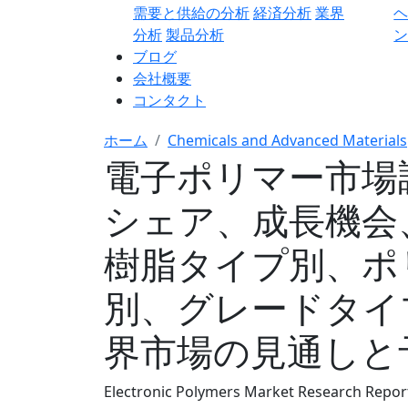
需要と供給の分析
経済分析
業界
分析
製品分析
ン
ブログ
会社概要
コンタクト
ホーム
Chemicals and Advanced Materials
電子ポリマー市場
シェア、成長機会
樹脂タイプ別、ポ
別、グレードタイ
界市場の見通しと予測
Electronic Polymers Market Research Report