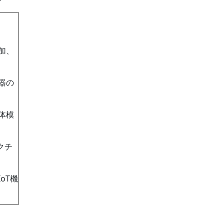
加、
器の
体模
クチ
oT機