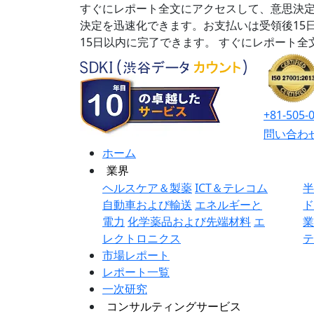
すぐにレポート全文にアクセスして、意思決定
決定を迅速化できます。お支払いは受領後15
15日以内に完了できます。
すぐにレポート全
+81-505-
問い合わ
ホーム
業界
ヘルスケア＆製薬
ICT＆テレコム
自動車および輸送
エネルギーと
電力
化学薬品および先端材料
エ
レクトロニクス
市場レポート
レポート一覧
一次研究
コンサルティングサービス