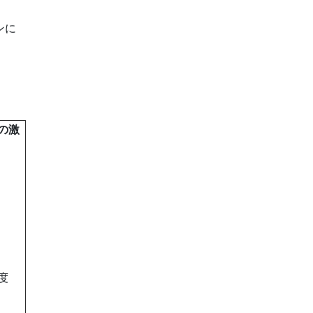
ンに
の激
度