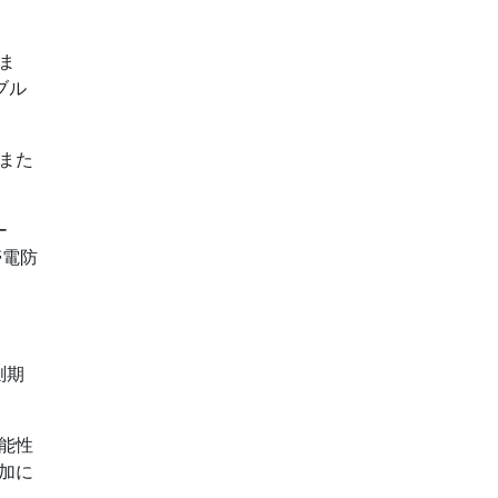
ま
ブル
また
ー
帯電防
測期
能性
加に