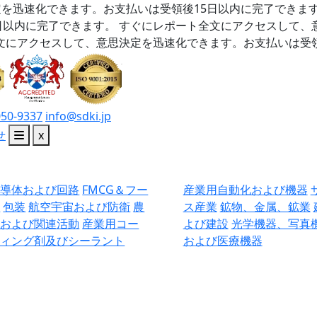
を迅速化できます。お支払いは受領後15日以内に完了できま
日以内に完了できます。
すぐにレポート全文にアクセスして、
文にアクセスして、意思決定を迅速化できます。お支払いは受領
050-9337
info@sdki.jp
せ
x
半導体および回路
FMCG＆フー
産業用自動化および機器
ド
包装
航空宇宙および防衛
農
ス産業
鉱物、金属、鉱業
業および関連活動
産業用コー
よび建設
光学機器、写真
ティング剤及びシーラント
および医療機器