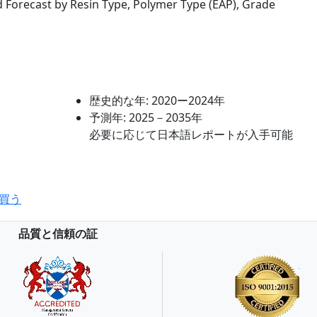
d Forecast by Resin Type, Polymer Type (EAP), Grade
歴史的な年:
2020ー2024年
予測年:
2025－2035年
必要に応じて日本語レポートが入手可能
買う
品質と信頼の証